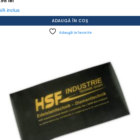
,98
lei
VA inclus
ADAUGĂ ÎN COȘ
Adaugă la favorite