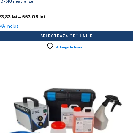
C-510 neutralizer
Interval
23,83
lei
553,08
lei
–
de
VA inclus
prețuri:
123,83 lei
SELECTEAZĂ OPȚIUNILE
până
la
Adaugă la favorite
553,08 lei