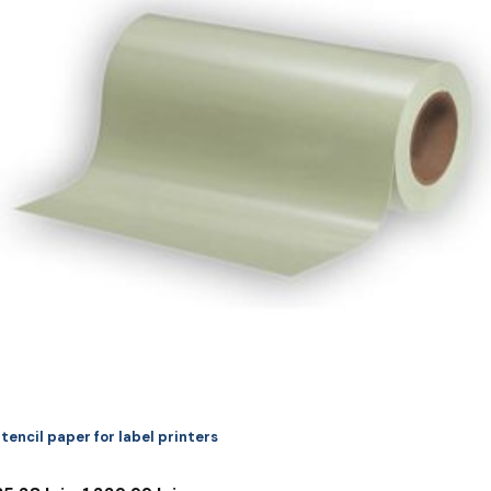
ulte
riații.
pțiunile
ot
lese
agina
rodusului.
tencil paper for label printers
Interval