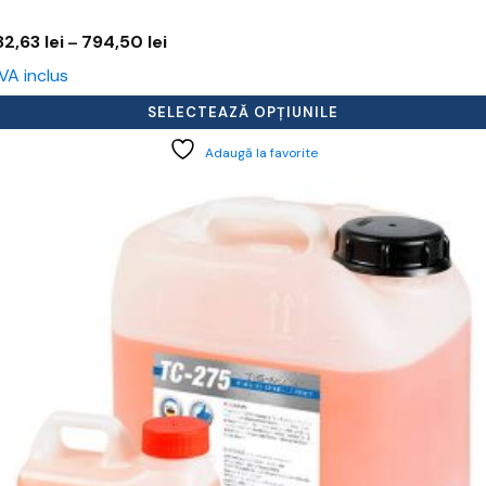
Interval
82,63
lei
794,50
lei
–
de
VA inclus
prețuri:
182,63 lei
SELECTEAZĂ OPȚIUNILE
până
la
Adaugă la favorite
794,50 lei
cest
rodus
re
ai
ulte
riații.
pțiunile
ot
lese
agina