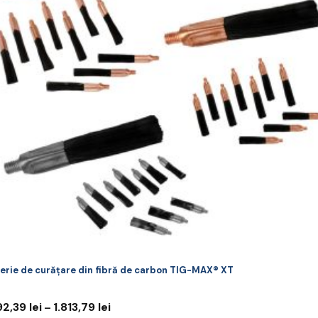
riații.
pțiunile
ot
lese
agina
rodusului.
erie de curățare din fibră de carbon TIG-MAX® XT
Interval
92,39
lei
1.813,79
lei
–