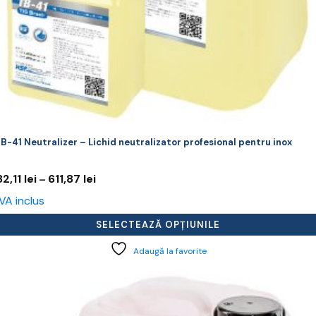
B-41 Neutralizer – Lichid neutralizator profesional pentru inox
Interval
82,11
lei
611,87
lei
–
de
VA inclus
prețuri:
182,11 lei
SELECTEAZĂ OPȚIUNILE
până
la
Adaugă la favorite
611,87 lei
cest
rodus
re