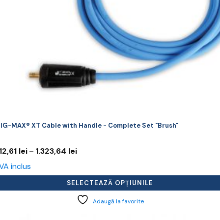
agina
rodusului.
IG-MAX® XT Cable with Handle - Complete Set "Brush"
Interval
12,61
lei
1.323,64
lei
–
de
VA inclus
prețuri:
912,61 lei
SELECTEAZĂ OPȚIUNILE
până
la
Adaugă la favorite
1.323,64 lei
cest