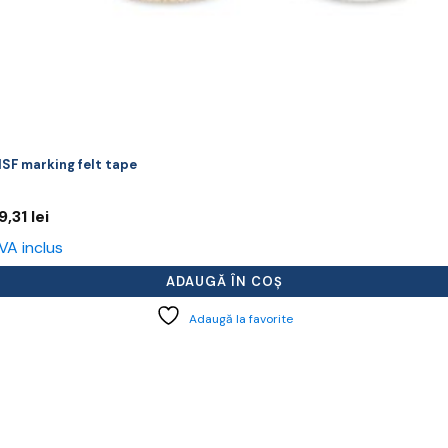
SF marking felt tape
9,31
lei
VA inclus
ADAUGĂ ÎN COȘ
Adaugă la favorite