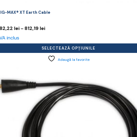
IG-MAX® XT Earth Cable
Interval
82,22
lei
812,19
lei
–
de
VA inclus
prețuri:
582,22 lei
SELECTEAZĂ OPȚIUNILE
până
la
Adaugă la favorite
812,19 lei
cest
rodus
re
ai
ulte
riații.
pțiunile
ot
lese