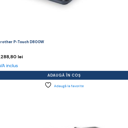
rother P-Touch D800W
.288,80
lei
VA inclus
ADAUGĂ ÎN COȘ
Adaugă la favorite
cest
rodus
re
ai
ulte