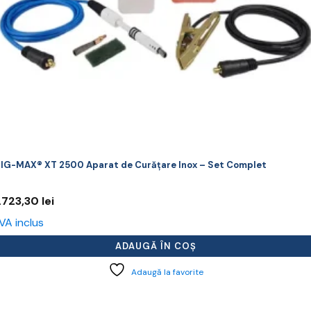
IG-MAX® XT 2500 Aparat de Curățare Inox – Set Complet
.723,30
lei
VA inclus
ADAUGĂ ÎN COȘ
Adaugă la favorite