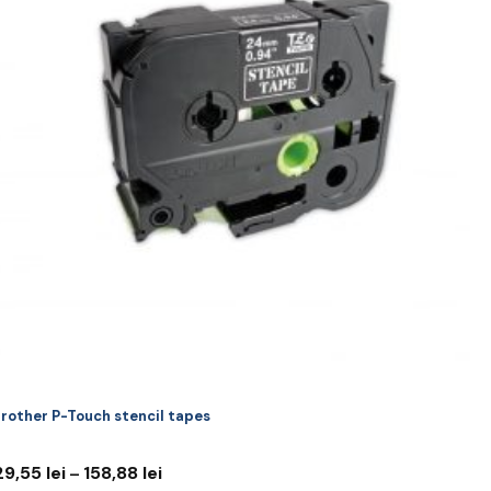
riații.
pțiunile
ot
lese
agina
rodusului.
rother P-Touch stencil tapes
Interval
29,55
lei
158,88
lei
–