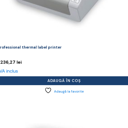
rofessional thermal label printer
.236,27
lei
VA inclus
ADAUGĂ ÎN COȘ
Adaugă la favorite
cest
rodus
re
ai