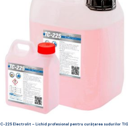
ai
ulte
riații.
pțiunile
ot
lese
agina
rodusului.
C-225 Electrolit – Lichid profesional pentru curățarea sudurilor TI