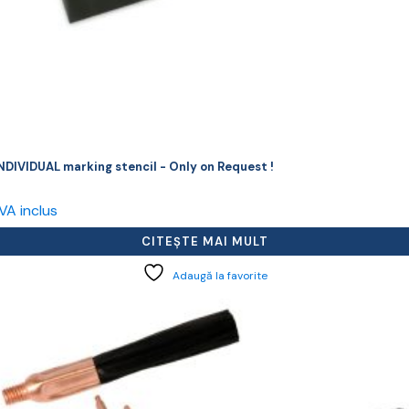
NDIVIDUAL marking stencil - Only on Request !
VA inclus
CITEȘTE MAI MULT
Adaugă la favorite
cest
rodus
re
ai
ulte