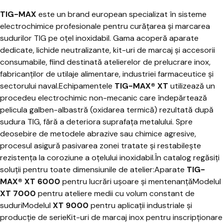
TIG-MAX
este un brand european specializat în sisteme
electrochimice profesionale pentru curățarea și marcarea
sudurilor TIG pe oțel inoxidabil. Gama acoperă aparate
dedicate, lichide neutralizante, kit-uri de marcaj și accesorii
consumabile, fiind destinată atelierelor de prelucrare inox,
fabricanților de utilaje alimentare, industriei farmaceutice și
sectorului naval.Echipamentele
TIG-MAX® XT
utilizează un
procedeu electrochimic non-mecanic care îndepărtează
pelicula galben-albastră (oxidarea termică) rezultată după
sudura TIG, fără a deteriora suprafața metalului. Spre
deosebire de metodele abrazive sau chimice agresive,
procesul asigură pasivarea zonei tratate și restabilește
rezistența la coroziune a oțelului inoxidabil.În catalog regăsiți
soluții pentru toate dimensiunile de atelier:Aparate
TIG-
MAX® XT 6000
pentru lucrări ușoare și mentenanțăModelul
XT 7000
pentru ateliere medii cu volum constant de
suduriModelul
XT 9000
pentru aplicații industriale și
producție de serieKit-uri de marcaj inox pentru inscripționare