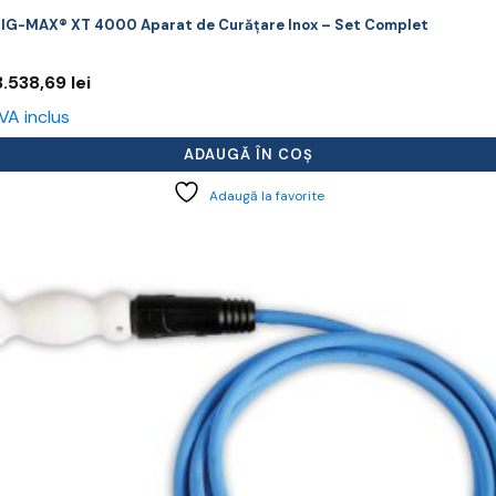
IG-MAX® XT 4000 Aparat de Curățare Inox – Set Complet
3.538,69
lei
VA inclus
ADAUGĂ ÎN COȘ
Adaugă la favorite
cest
rodus
re
ai
ulte
riații.
pțiunile
ot
lese