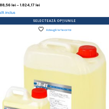
Interval
88,56
lei
1.824,17
lei
–
de
VA inclus
prețuri:
488,56 lei
SELECTEAZĂ OPȚIUNILE
până
la
Adaugă la favorite
1.824,17 lei
cest
rodus
re
ai
ulte
riații.
pțiunile
ot
lese
agina
rodusului.