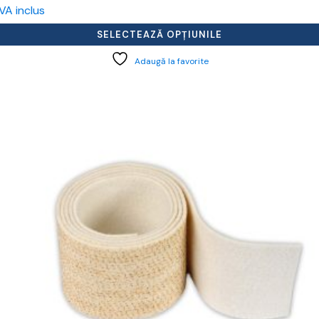
de
VA inclus
prețuri:
129,55 lei
SELECTEAZĂ OPȚIUNILE
până
la
Adaugă la favorite
158,88 lei