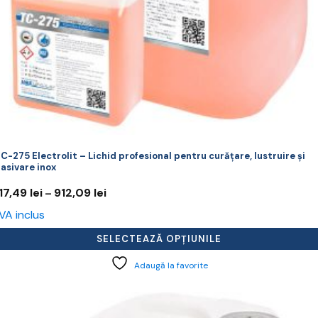
rodusului.
C-275 Electrolit – Lichid profesional pentru curățare, lustruire și
asivare inox
Interval
17,49
lei
912,09
lei
–
de
VA inclus
prețuri:
217,49 lei
SELECTEAZĂ OPȚIUNILE
până
la
Adaugă la favorite
912,09 lei
cest
rodus