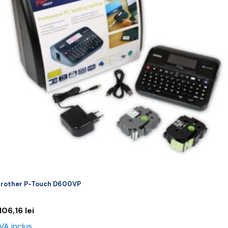
rother P-Touch D600VP
.106,16
lei
VA inclus