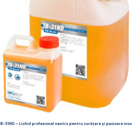
ulte
riații.
pțiunile
ot
lese
agina
rodusului.
B-31ND – Lichid profesional neutru pentru curățare și pasivare inox