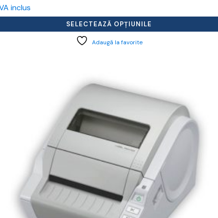
de
VA inclus
prețuri:
192,39 lei
SELECTEAZĂ OPȚIUNILE
până
la
Adaugă la favorite
1.813,79 lei