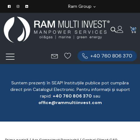
Ram Group
0
+40 760 806 370
Suntem prezenți în SEAP! Instituțiile publice pot cumpăra
direct prin Catalogul Electronic. Pentru informații și suport
rapid:
‪+40 760 806 370
‬ sau
office@rammultiinvest.com
Prima pagină
/
Aer Comprimat Respirabil
/ Control Climat C40