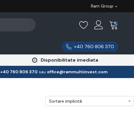
Ram Group
0
+40 760 806 370
Disponibilitate imediata
:
‪+40 760 806 370
‬ sau
office@rammultiinvest.com