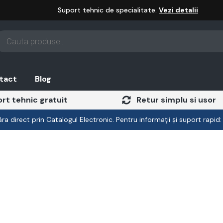
Suport tehnic de specialitate.
Vezi detalii
oducts
arch
tact
Blog
rt tehnic gratuit
Retur simplu si usor
a direct prin Catalogul Electronic. Pentru informații și suport rapid