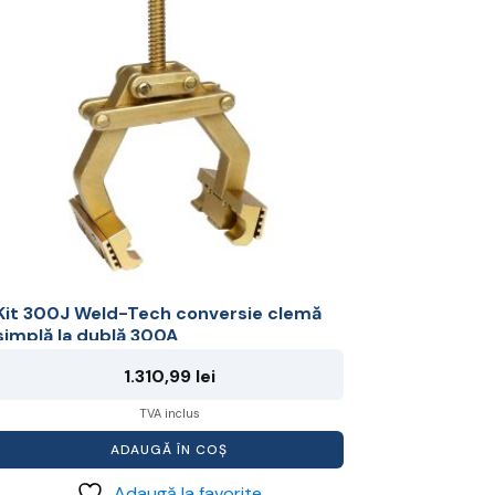
Kit 300J Weld-Tech conversie clemă
simplă la dublă 300A
1.310,99
lei
TVA inclus
ADAUGĂ ÎN COȘ
Adaugă la favorite