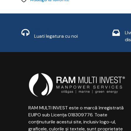
Li
Contact
LI
Luati legatura cu noi
di
RAM MULTI INVEST este o marcă înregistrată
EUIPO sub Licența 018309776. Toate
conținuturile acestui site, inclusiv logo-ul,
graficele, culorile și textele, sunt proprietate