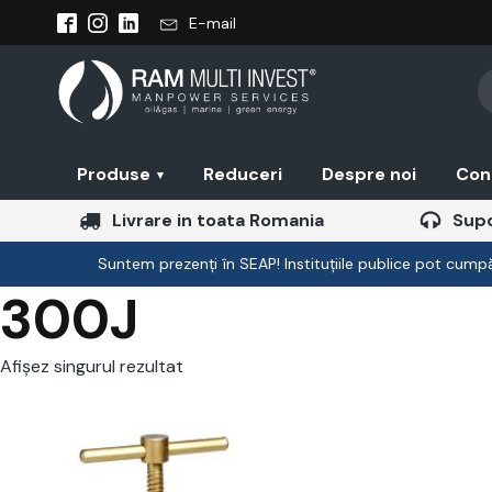
E-mail
Pr
se
Produse
Reduceri
Despre noi
Con
▾
Livrare in toata Romania
Supo
Suntem prezenți în SEAP! Instituțiile publice pot cumpăr
300J
Afișez singurul rezultat