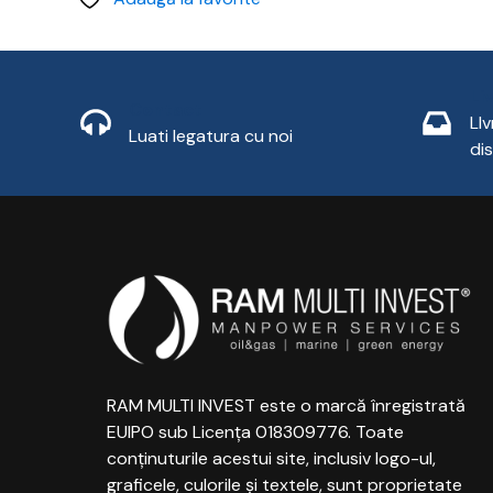
Li
Contact
LI
Luati legatura cu noi
di
RAM MULTI INVEST este o marcă înregistrată
EUIPO sub Licența 018309776. Toate
conținuturile acestui site, inclusiv logo-ul,
graficele, culorile și textele, sunt proprietate