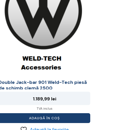
Double Jack-bar 901 Weld-Tech piesă
de schimb clemă 2500
1.189,99
lei
TVA inclus
ADAUGĂ ÎN COȘ
Adaugă la favorite