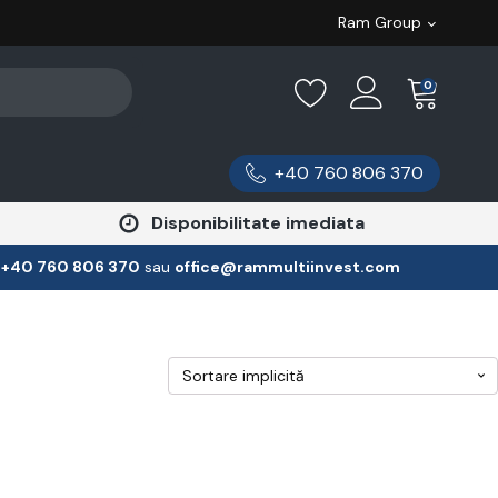
Ram Group
0
+40 760 806 370
Disponibilitate imediata
:
‪+40 760 806 370
‬ sau
office@rammultiinvest.com