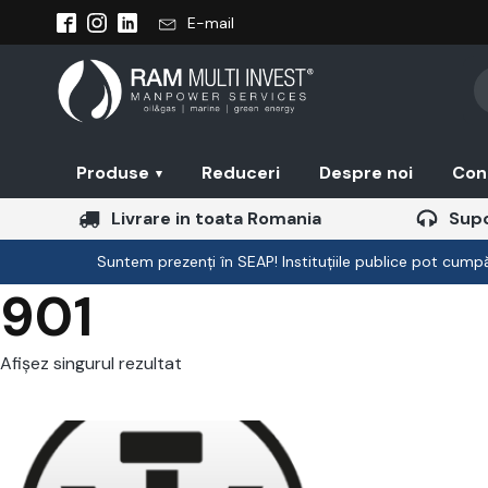
E-mail
Pr
se
Produse
Reduceri
Despre noi
Con
▾
Livrare in toata Romania
Supo
Suntem prezenți în SEAP! Instituțiile publice pot cumpăr
901
Afișez singurul rezultat