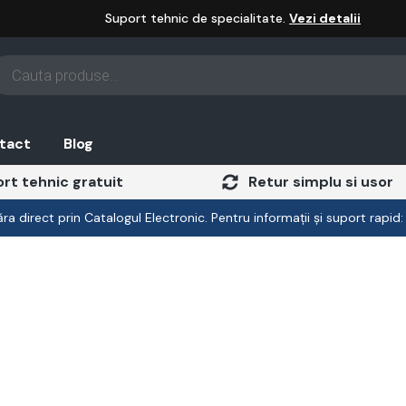
Suport tehnic de specialitate.
Vezi detalii
oducts
arch
tact
Blog
rt tehnic gratuit
Retur simplu si usor
a direct prin Catalogul Electronic. Pentru informații și suport rapid