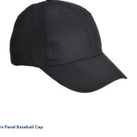
ai
ulte
riații.
pțiunile
ot
lese
agina
rodusului.
ix Panel Baseball Cap