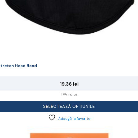
rodusului.
tretch Head Band
19,36
lei
TVA inclus
SELECTEAZĂ OPȚIUNILE
Adaugă la favorite
cest
rodus