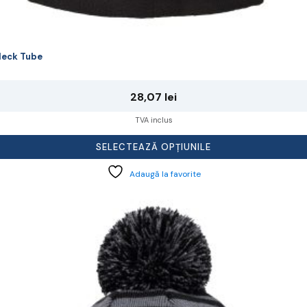
eck Tube
28,07
lei
TVA inclus
SELECTEAZĂ OPȚIUNILE
Adaugă la favorite
cest
rodus
re
ai
ulte
riații.
pțiunile