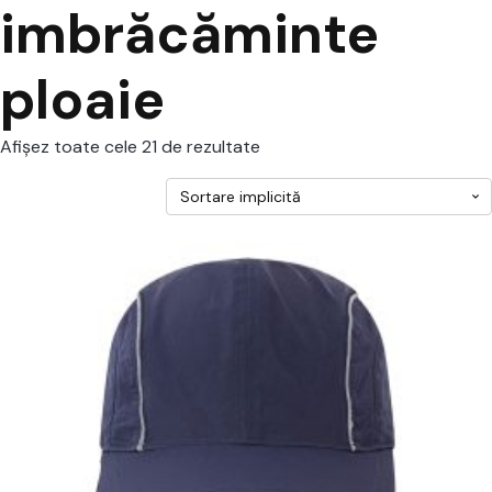
imbrăcăminte
ploaie
Afișez toate cele 21 de rezultate
cest
rodus
re
ai
ulte
riații.
pțiunile
ot
lese