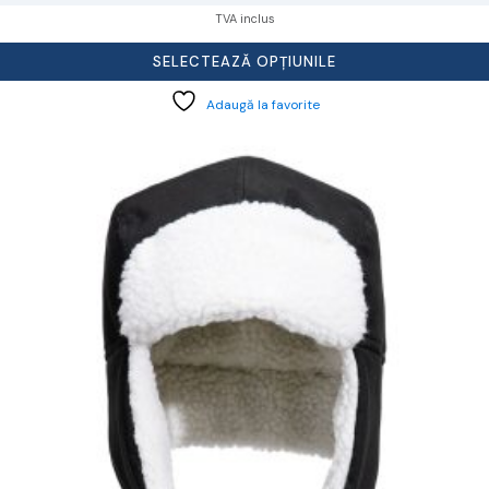
TVA inclus
SELECTEAZĂ OPȚIUNILE
Adaugă la favorite
cest
rodus
re
ai
ulte
riații.
pțiunile
ot
lese
agina
rodusului.