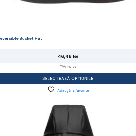
eversible Bucket Hat
46,46
lei
TVA inclus
SELECTEAZĂ OPȚIUNILE
Adaugă la favorite
cest
rodus
re
ai
ulte