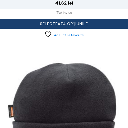
41,62
lei
TVA inclus
SELECTEAZĂ OPȚIUNILE
Adaugă la favorite
cest
rodus
re
ai
ulte
riații.
pțiunile
ot
lese
agina
rodusului.