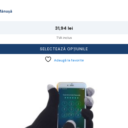
Mănușă
31,94
lei
TVA inclus
SELECTEAZĂ OPȚIUNILE
Adaugă la favorite
cest
rodus
re
ai
ulte
riații.
pțiunile
ot