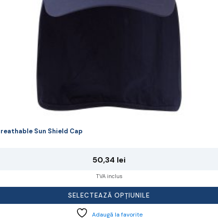
agina
rodusului.
reathable Sun Shield Cap
50,34
lei
TVA inclus
SELECTEAZĂ OPȚIUNILE
Adaugă la favorite