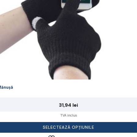
lese
agina
rodusului.
Mănușă
31,94
lei
TVA inclus
SELECTEAZĂ OPȚIUNILE