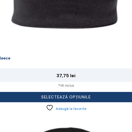
leece
37,75
lei
TVA inclus
SELECTEAZĂ OPȚIUNILE
Adaugă la favorite
cest
rodus