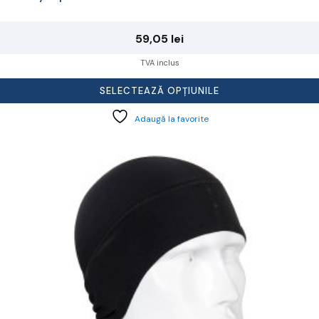
59,05
lei
TVA inclus
SELECTEAZĂ OPȚIUNILE
Adaugă la favorite
cest
rodus
re
ai
ulte
riații.
pțiunile
ot
lese