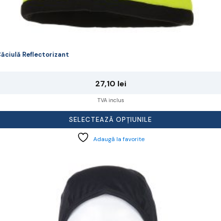
ăciulă Reflectorizant
27,10
lei
TVA inclus
SELECTEAZĂ OPȚIUNILE
Adaugă la favorite
cest
rodus
re
ai
ulte
riații.