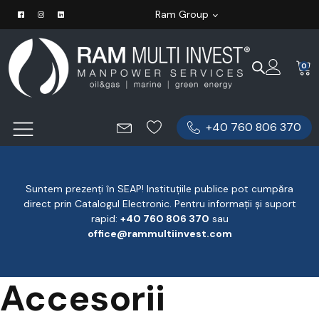
Ram Group
0
+40 760 806 370
Suntem prezenți în SEAP! Instituțiile publice pot cumpăra
direct prin Catalogul Electronic. Pentru informații și suport
rapid:
‪+40 760 806 370
‬ sau
office@rammultiinvest.com
Accesorii