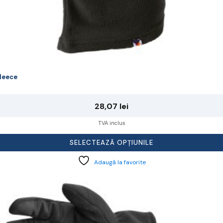
leece
28,07
lei
TVA inclus
SELECTEAZĂ OPȚIUNILE
Adaugă la favorite
cest
rodus
re
ai