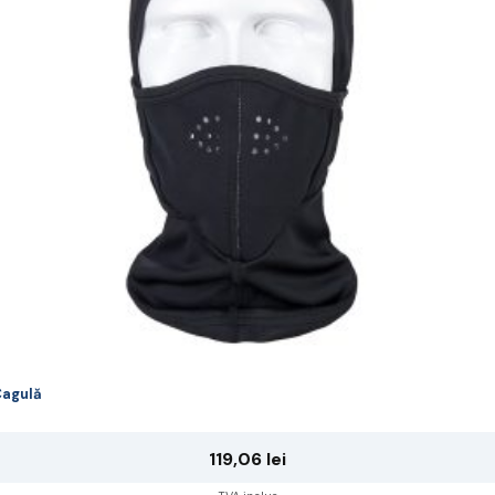
pțiunile
ot
lese
agina
rodusului.
agulă
119,06
lei