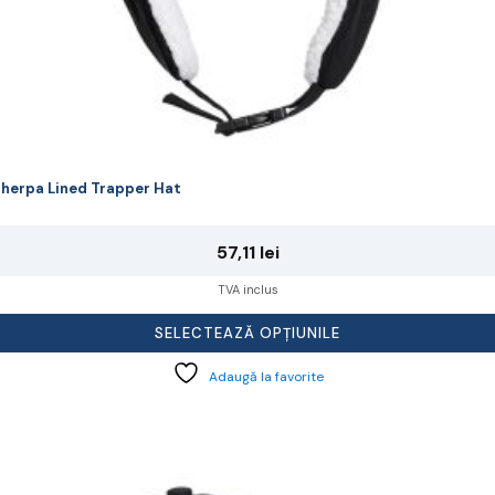
herpa Lined Trapper Hat
57,11
lei
TVA inclus
SELECTEAZĂ OPȚIUNILE
Adaugă la favorite
cest
rodus
re