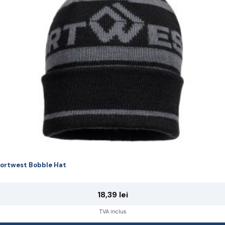
ot
lese
agina
rodusului.
ortwest Bobble Hat
18,39
lei
TVA inclus