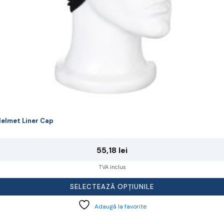
agina
rodusului.
elmet Liner Cap
55,18
lei
TVA inclus
SELECTEAZĂ OPȚIUNILE
Adaugă la favorite