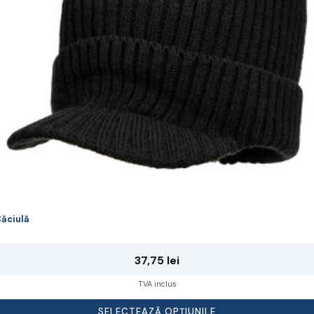
lese
agina
rodusului.
ăciulă
37,75
lei
TVA inclus
SELECTEAZĂ OPȚIUNILE