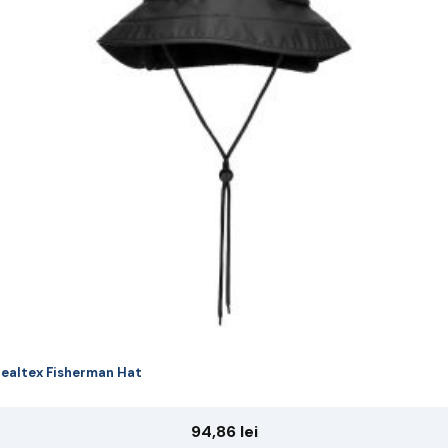
riații.
pțiunile
ot
lese
agina
rodusului.
ealtex Fisherman Hat
94,86
lei