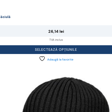
ăciulă
26,14
lei
TVA inclus
SELECTEAZĂ OPȚIUNILE
Adaugă la favorite
cest
rodus
re
ai
ulte
riații.
pțiunile
ot