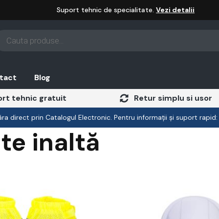
Suport tehnic de specialitate.
Vezi detalii
oducts
arch
tact
Blog
rt tehnic gratuit
Retur simplu si usor
a direct prin Catalogul Electronic. Pentru informații și suport rapid
ate inaltă
Acest
produs
are