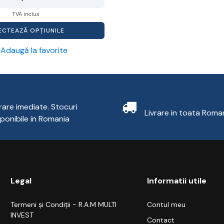
TVA inclus
ECTEAZĂ OPȚIUNILE
Adaugă la favorite
vrare din stoc
Livrare
vrare imediate. Stocuri
Livrare in toata Roma
sponibile in Romania
Legal
Informatii utile
Termeni și Condiții - R.A.M MULTI
Contul meu
INVEST
Contact