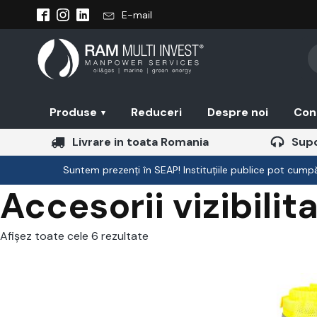
E-mail
Pr
se
Produse
Reduceri
Despre noi
Con
▾
Livrare in toata Romania
Supo
Suntem prezenți în SEAP! Instituțiile publice pot cumpăr
Accesorii vizibilit
Afișez toate cele 6 rezultate
Acest
Acest
produs
produs
are
are