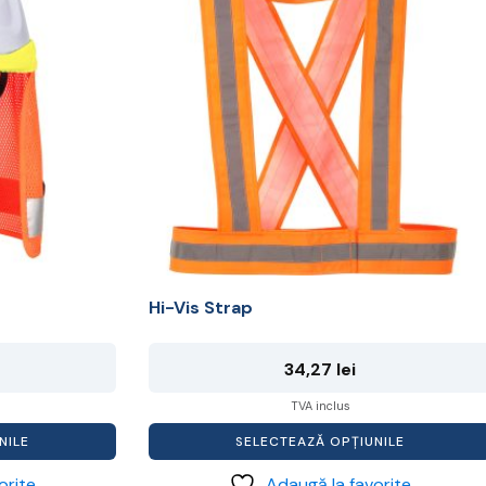
mai
multe
variații.
Opțiunile
pot
fi
alese
în
pagina
produsului.
Hi-Vis Strap
34,27
lei
TVA inclus
NILE
SELECTEAZĂ OPȚIUNILE
orite
Adaugă la favorite