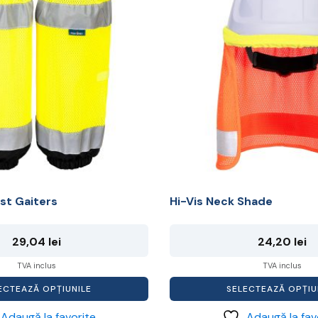
mai
multe
variații.
Opțiunile
pot
fi
alese
în
pagina
produsului.
st Gaiters
Hi-Vis Neck Shade
29,04
lei
24,20
lei
TVA inclus
TVA inclus
ECTEAZĂ OPȚIUNILE
SELECTEAZĂ OPȚIU
Adaugă la favorite
Adaugă la fav