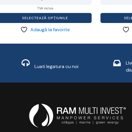
TVA inclus
SELECTEAZĂ OPȚIUNILE
SEL
Adaugă la favorite
Li
Contact
LI
Luati legatura cu noi
di