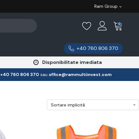
Ram Group
0
+40 760 806 370
Disponibilitate imediata
:
‪+40 760 806 370
‬ sau
office@rammultiinvest.com
Acest
produs
are