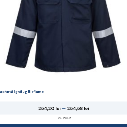
ot
lese
agina
rodusului.
achetă Ignifug Bizflame
Interval
–
254,20
lei
254,58
lei
de
TVA inclus
prețuri: