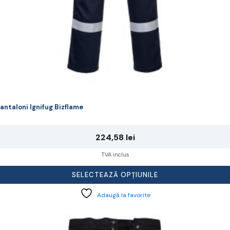
rodusului.
antaloni Ignifug Bizflame
224,58
lei
TVA inclus
SELECTEAZĂ OPȚIUNILE
Adaugă la favorite
cest
rodus