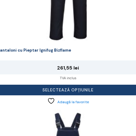
antaloni cu Pieptar Ignifug Bizflame
261,55
lei
TVA inclus
SELECTEAZĂ OPȚIUNILE
Adaugă la favorite
cest
rodus
re
ai