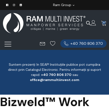
Ram Group
0
+40 760 806 370
Suntem prezenți în SEAP! Instituțiile publice pot cumpăra
direct prin Catalogul Electronic. Pentru informații și suport
rapid:
‪+40 760 806 370
‬ sau
office@rammultiinvest.com
Bizweld™ Work