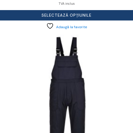
TVA inclus
SELECTEAZĂ OPȚIUNILE
Adaugă la favorite
cest
rodus
re
ai
ulte
riații.
pțiunile
ot
lese
agina
rodusului.