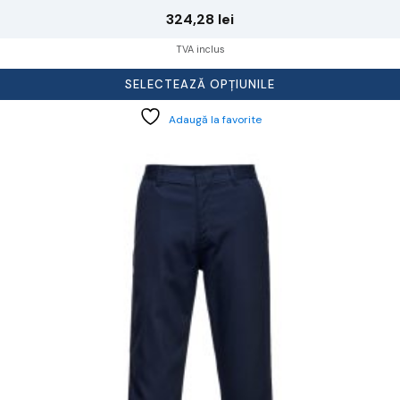
324,28
lei
TVA inclus
SELECTEAZĂ OPȚIUNILE
Adaugă la favorite
cest
rodus
re
ai
ulte
riații.
pțiunile
ot
lese
agina