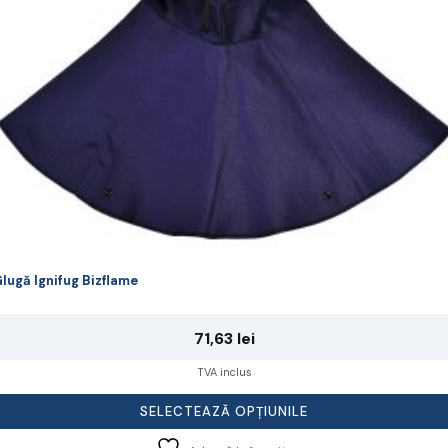
lese
agina
rodusului.
lugă Ignifug Bizflame
71,63
lei
TVA inclus
SELECTEAZĂ OPȚIUNILE