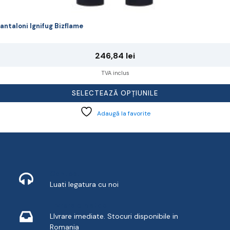
antaloni Ignifug Bizflame
246,84
lei
TVA inclus
SELECTEAZĂ OPȚIUNILE
Adaugă la favorite
Contact
Luati legatura cu noi
Livrare din stoc
LIvrare imediate. Stocuri disponibile in
Romania