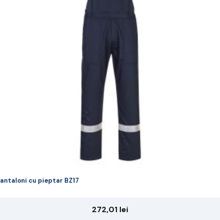
riații.
pțiunile
ot
lese
agina
rodusului.
antaloni cu pieptar BZ17
272,01
lei