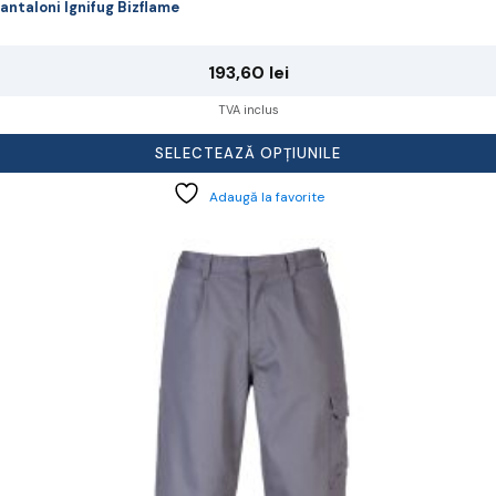
antaloni Ignifug Bizflame
193,60
lei
TVA inclus
SELECTEAZĂ OPȚIUNILE
Adaugă la favorite
cest
rodus
re
ai
ulte
riații.
pțiunile
ot
lese