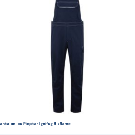
ulte
riații.
pțiunile
ot
lese
agina
rodusului.
antaloni cu Pieptar Ignifug Bizflame