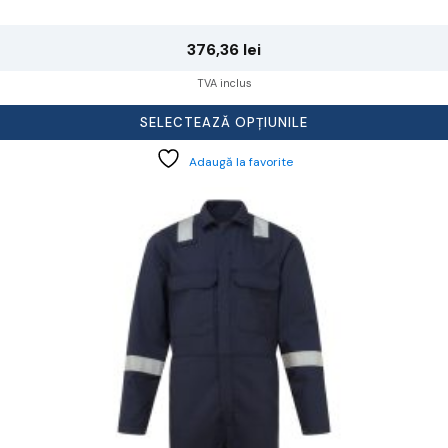
376,36
lei
TVA inclus
SELECTEAZĂ OPȚIUNILE
Adaugă la favorite
cest
rodus
re
ai
ulte
riații.
pțiunile
ot
lese