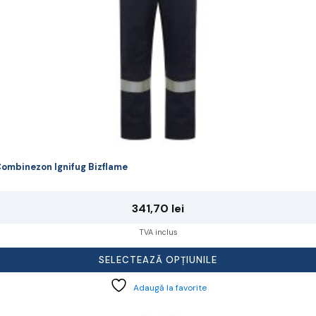
agina
rodusului.
ombinezon Ignifug Bizflame
341,70
lei
TVA inclus
SELECTEAZĂ OPȚIUNILE
Adaugă la favorite
cest