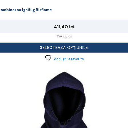
ombinezon Ignifug Bizflame
411,40
lei
TVA inclus
SELECTEAZĂ OPȚIUNILE
Adaugă la favorite
cest
rodus
re
ai
ulte
riații.
pțiunile
ot