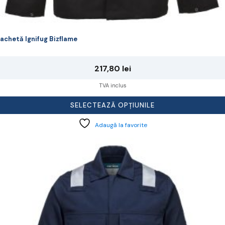
achetă Ignifug Bizflame
217,80
lei
TVA inclus
SELECTEAZĂ OPȚIUNILE
Adaugă la favorite
cest
rodus
re
ai
ulte
riații.
pțiunile