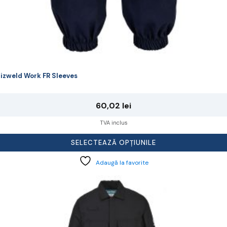
izweld Work FR Sleeves
60,02
lei
TVA inclus
SELECTEAZĂ OPȚIUNILE
Adaugă la favorite
cest
rodus
re
ai