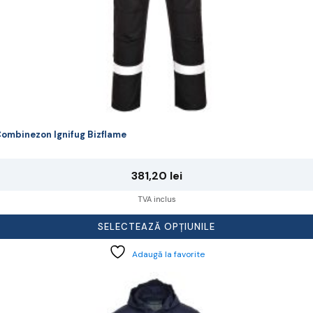
ombinezon Ignifug Bizflame
381,20
lei
TVA inclus
SELECTEAZĂ OPȚIUNILE
Adaugă la favorite
cest
rodus
re