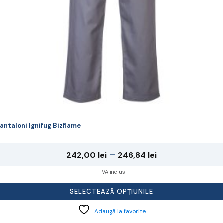
agina
rodusului.
antaloni Ignifug Bizflame
Interval
–
242,00
lei
246,84
lei
de
TVA inclus
prețuri:
SELECTEAZĂ OPȚIUNILE
242,00 lei
Adaugă la favorite
până