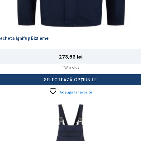
achetă Ignifug Bizflame
273,56
lei
TVA inclus
SELECTEAZĂ OPȚIUNILE
Adaugă la favorite
cest
rodus
re
ai
ulte