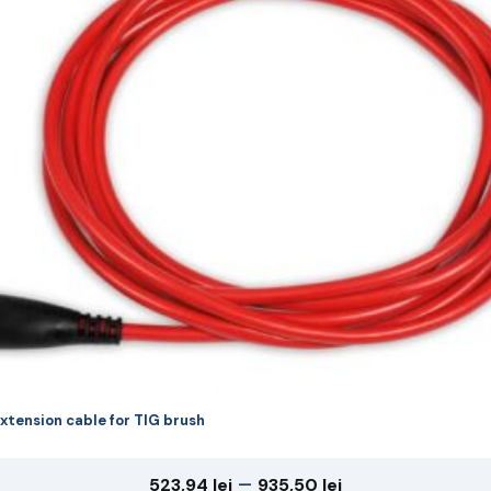
riații.
pțiunile
ot
lese
agina
rodusului.
xtension cable for TIG brush
Interval
–
523,94
lei
935,50
lei