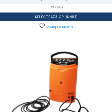
de
TVA inclus
prețuri:
SELECTEAZĂ OPȚIUNILE
523,94 lei
Adaugă la favorite
până
la
935,50 lei