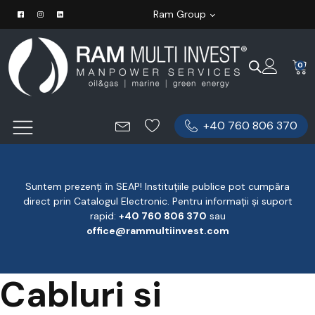
Ram Group
0
+40 760 806 370
Suntem prezenți în SEAP! Instituțiile publice pot cumpăra
direct prin Catalogul Electronic. Pentru informații și suport
rapid:
‪+40 760 806 370
‬ sau
office@rammultiinvest.com
Cabluri si