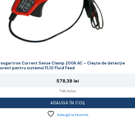
ougartron Current Sense Clamp 200A AC – Clește de detecție
urent pentru sistemul FL10 Fluid Feed
578,38
lei
TVA inclus
ADAUGĂ ÎN COȘ
Adaugă la favorite