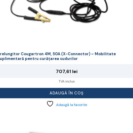
relungitor Cougartron 4M, 50A (X-Connector) – Mobilitate
uplimentară pentru curățarea sudurilor
707,61
lei
TVA inclus
ADAUGĂ ÎN COȘ
Adaugă la favorite
cest
rodus
re