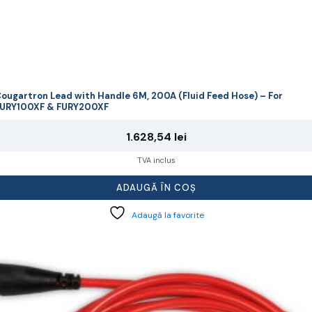
ougartron Lead with Handle 6M, 200A (Fluid Feed Hose) – For
URY100XF & FURY200XF
1.628,54
lei
TVA inclus
ADAUGĂ ÎN COȘ
Adaugă la favorite
cest
rodus
re
ai
ulte