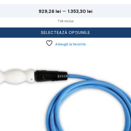
Interval
–
929,26
lei
1.353,30
lei
de
TVA inclus
prețuri:
SELECTEAZĂ OPȚIUNILE
929,26 lei
Adaugă la favorite
până
la
cest
rodus
1.353,30 lei
re
ai
ulte
riații.
pțiunile
ot
lese