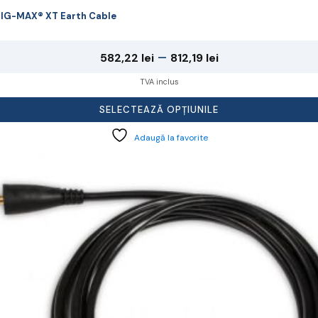
IG-MAX® XT Earth Cable
Interval
–
582,22
lei
812,19
lei
de
TVA inclus
prețuri:
SELECTEAZĂ OPȚIUNILE
582,22 lei
Adaugă la favorite
până
la
cest
rodus
812,19 lei
re
ai
ulte
riații.
pțiunile
ot
lese