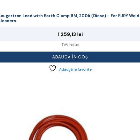
ougartron Lead with Earth Clamp 6M, 200A (Dinse) – For FURY Weld
leaners
1.259,13
lei
TVA inclus
ADAUGĂ ÎN COȘ
Adaugă la favorite