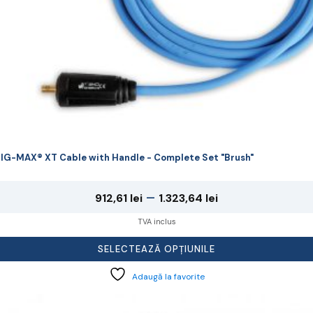
agina
rodusului.
IG-MAX® XT Cable with Handle - Complete Set "Brush"
Interval
–
912,61
lei
1.323,64
lei
de
TVA inclus
prețuri:
SELECTEAZĂ OPȚIUNILE
912,61 lei
Adaugă la favorite
până
la
cest