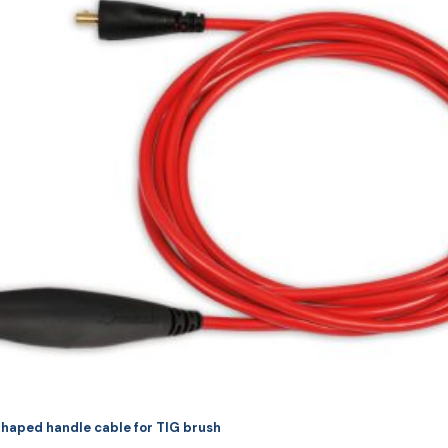
ai
ulte
riații.
pțiunile
ot
lese
agina
rodusului.
haped handle cable for TIG brush