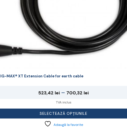
agina
rodusului.
IG-MAX® XT Extension Cable for earth cable
Interval
–
523,42
lei
700,32
lei
de
TVA inclus
prețuri:
SELECTEAZĂ OPȚIUNILE
523,42 lei
Adaugă la favorite
până