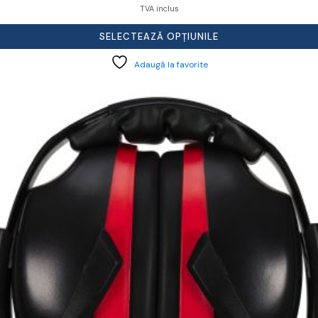
TVA inclus
SELECTEAZĂ OPȚIUNILE
Adaugă la favorite
cest
rodus
re
ai
ulte
riații.
pțiunile
ot
lese
agina
rodusului.