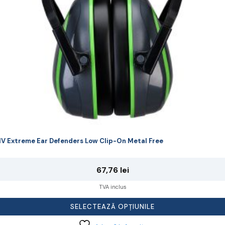
lese
agina
rodusului.
V Extreme Ear Defenders Low Clip-On Metal Free
67,76
lei
TVA inclus
SELECTEAZĂ OPȚIUNILE