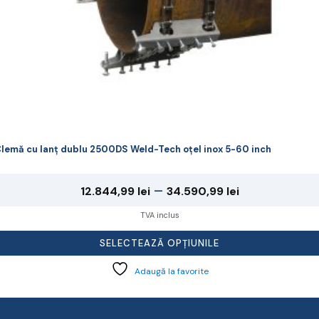
rodusului.
lemă cu lanț dublu 2500DS Weld-Tech oțel inox 5-60 inch
Interval
–
12.844,99
lei
34.590,99
lei
de
TVA inclus
prețuri:
SELECTEAZĂ OPȚIUNILE
12.844,99 lei
Adaugă la favorite
până
la
34.590,99 le