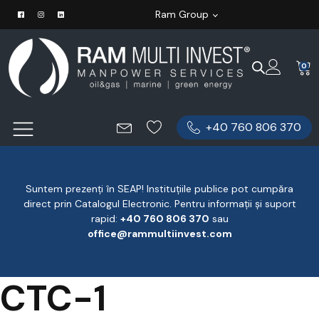
Ram Group
0
+40 760 806 370
Suntem prezenți în SEAP! Instituțiile publice pot cumpăra
direct prin Catalogul Electronic. Pentru informații și suport
rapid:
‪+40 760 806 370
‬ sau
office@rammultiinvest.com
CTC-1