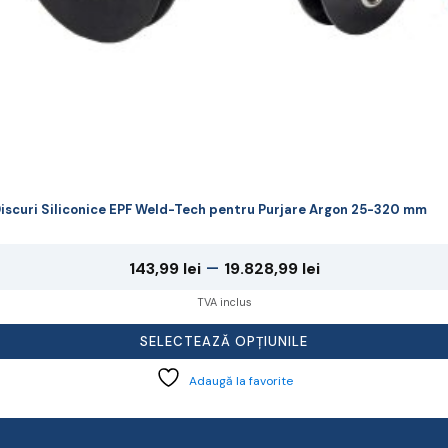
rodusului.
iscuri Siliconice EPF Weld-Tech pentru Purjare Argon 25-320 mm
Interval
–
143,99
lei
19.828,99
lei
de
TVA inclus
prețuri:
SELECTEAZĂ OPȚIUNILE
143,99 lei
Adaugă la favorite
până
la
19.828,99 lei