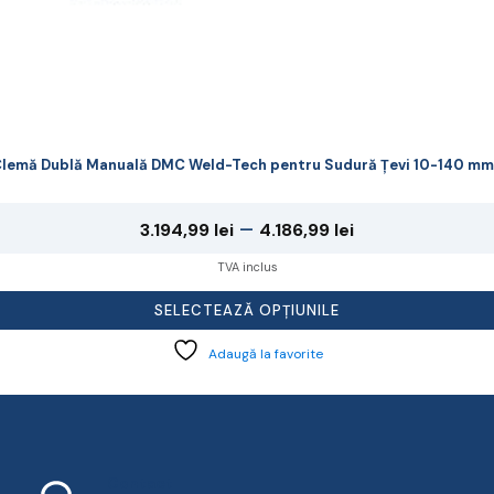
lemă Dublă Manuală DMC Weld-Tech pentru Sudură Țevi 10-140 m
Interval
–
3.194,99
lei
4.186,99
lei
de
TVA inclus
prețuri:
SELECTEAZĂ OPȚIUNILE
3.194,99 lei
Adaugă la favorite
până
la
4.186,99 lei
Contact