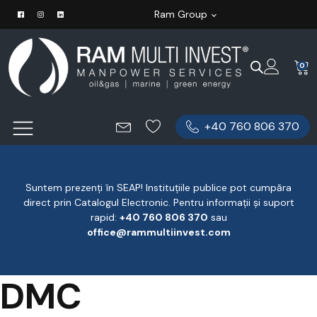
Ram Group
0
+40 760 806 370
Suntem prezenți în SEAP! Instituțiile publice pot cumpăra
direct prin Catalogul Electronic. Pentru informații și suport
rapid:
‪+40 760 806 370
‬ sau
office@rammultiinvest.com
DMC