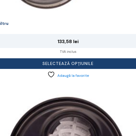
iltru
133,58
lei
TVA inclus
SELECTEAZĂ OPȚIUNILE
Adaugă la favorite
cest
rodus
re
ai
ulte
riații.
pțiunile