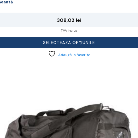
Geantă
308,02
lei
TVA inclus
SELECTEAZĂ OPȚIUNILE
Adaugă la favorite
cest
rodus
re
ai
ulte
riații.
pțiunile
ot
lese