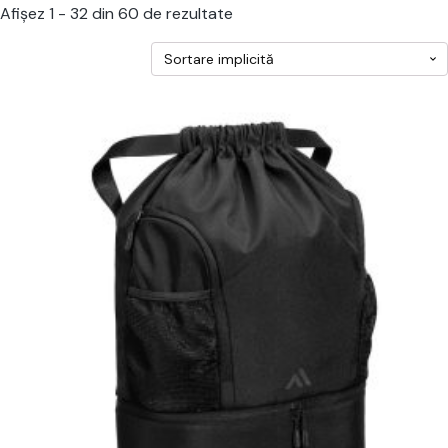
Afișez 1 - 32 din 60 de rezultate
cest
rodus
re
ai
ulte
riații.
pțiunile
ot
lese
agina
rodusului.