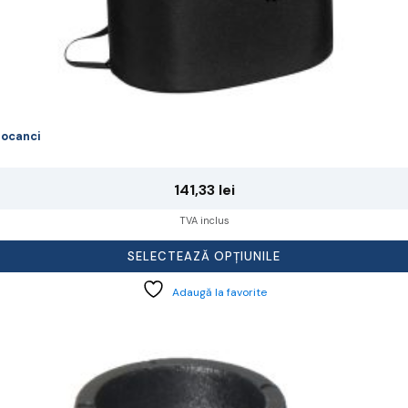
ocanci
141,33
lei
TVA inclus
SELECTEAZĂ OPȚIUNILE
Adaugă la favorite
cest
rodus
re
ai