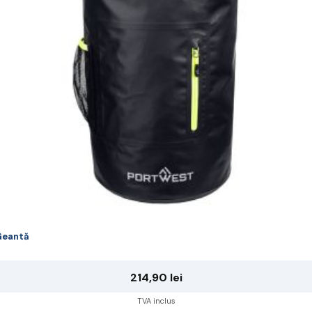
ot
lese
agina
rodusului.
Geantă
214,90
lei
TVA inclus