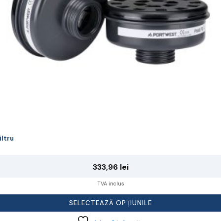
lese
agina
rodusului.
iltru
333,96
lei
TVA inclus
SELECTEAZĂ OPȚIUNILE