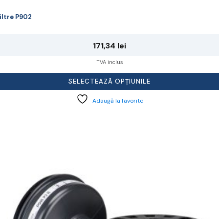
iltre P902
171,34
lei
TVA inclus
SELECTEAZĂ OPȚIUNILE
Adaugă la favorite
cest
rodus
re
ai
ulte
riații.
pțiunile
ot