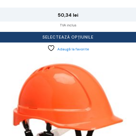
50,34
lei
TVA inclus
SELECTEAZĂ OPȚIUNILE
Adaugă la favorite
cest
rodus
re
ai
ulte
riații.
pțiunile
ot
lese