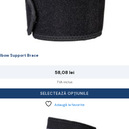
lbow Support Brace
58,08
lei
TVA inclus
SELECTEAZĂ OPȚIUNILE
Adaugă la favorite
cest
rodus
re