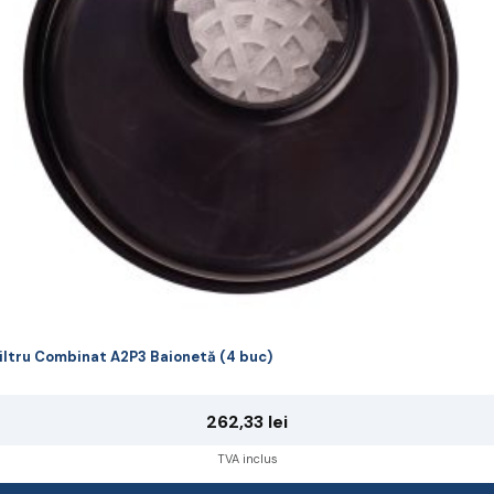
ot
lese
agina
rodusului.
iltru Combinat A2P3 Baionetă (4 buc)
262,33
lei
TVA inclus