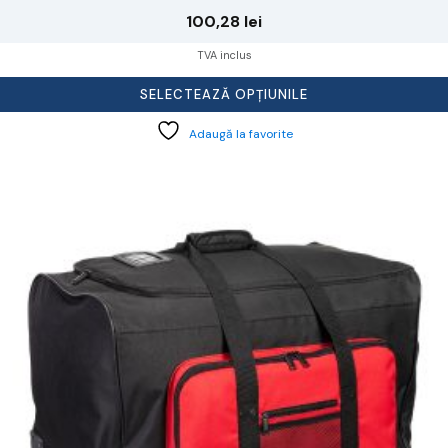
100,28
lei
TVA inclus
SELECTEAZĂ OPȚIUNILE
Adaugă la favorite
cest
rodus
re
ai
ulte
riații.
pțiunile
ot
lese
agina