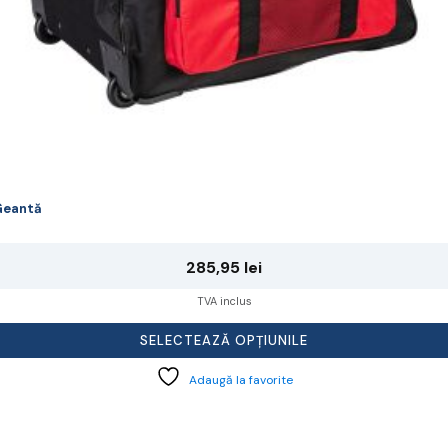
rodusului.
Geantă
285,95
lei
TVA inclus
SELECTEAZĂ OPȚIUNILE
Adaugă la favorite
cest
rodus