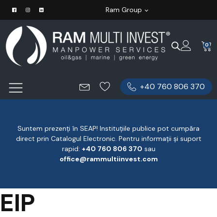
Ram Group
0
+40 760 806 370
Suntem prezenți în SEAP! Instituțiile publice pot cumpăra
direct prin Catalogul Electronic. Pentru informații și suport
rapid:
‪+40 760 806 370
‬ sau
office@rammultiinvest.com
EIP