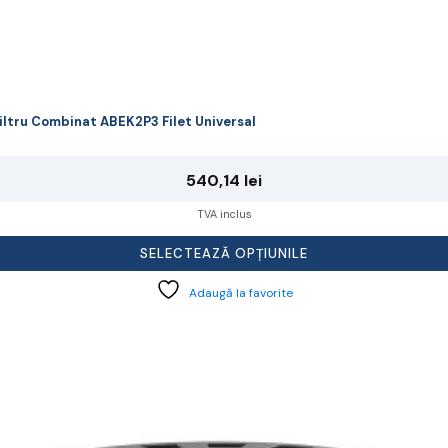
iltru Combinat ABEK2P3 Filet Universal
540,14
lei
TVA inclus
SELECTEAZĂ OPȚIUNILE
Adaugă la favorite
cest
rodus
re
ai
ulte