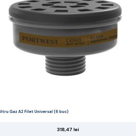
riații.
pțiunile
ot
lese
agina
rodusului.
iltru Gaz A2 Filet Universal (6 buc)
318,47
lei