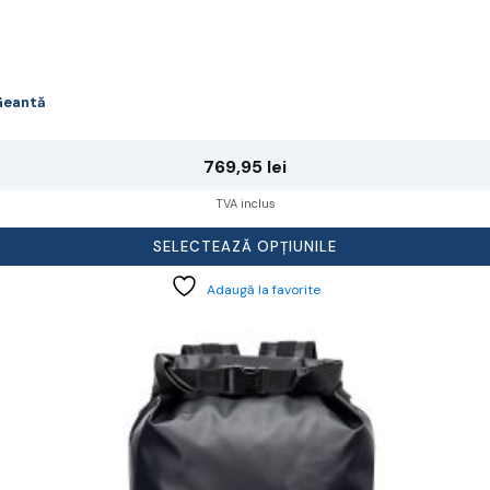
Geantă
769,95
lei
TVA inclus
SELECTEAZĂ OPȚIUNILE
Adaugă la favorite
cest
rodus
re
ai
ulte
riații.
pțiunile