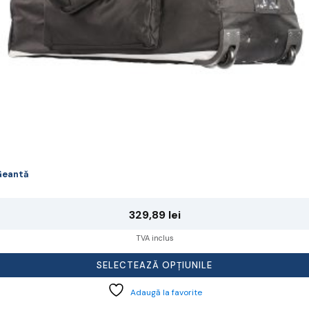
agina
rodusului.
Geantă
329,89
lei
TVA inclus
SELECTEAZĂ OPȚIUNILE
Adaugă la favorite