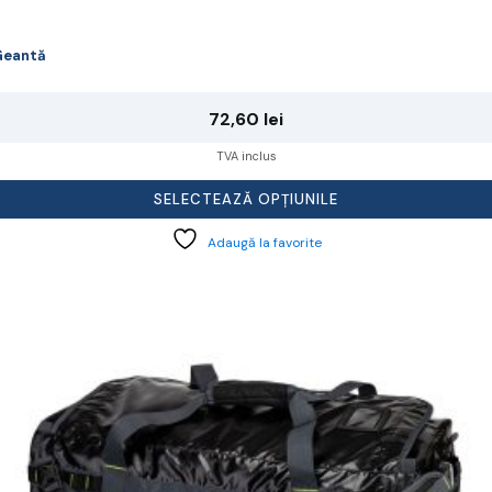
Geantă
72,60
lei
TVA inclus
SELECTEAZĂ OPȚIUNILE
Adaugă la favorite
cest
rodus
re
ai
ulte
riații.
pțiunile
ot