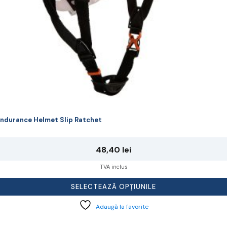
agina
rodusului.
ndurance Helmet Slip Ratchet
48,40
lei
TVA inclus
SELECTEAZĂ OPȚIUNILE
Adaugă la favorite
cest