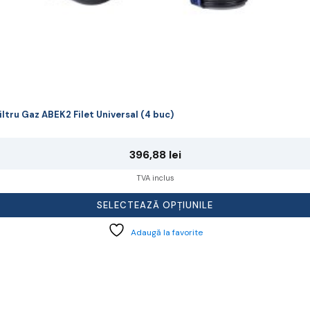
iltru Gaz ABEK2 Filet Universal (4 buc)
396,88
lei
TVA inclus
SELECTEAZĂ OPȚIUNILE
Adaugă la favorite
cest
rodus
re
ai