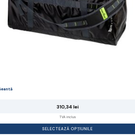
lese
agina
rodusului.
Geantă
310,34
lei
TVA inclus
SELECTEAZĂ OPȚIUNILE