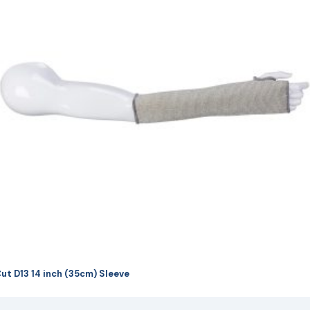
ulte
riații.
pțiunile
ot
lese
agina
rodusului.
ut D13 14 inch (35cm) Sleeve