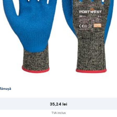
ot
lese
agina
rodusului.
Mănușă
35,24
lei
TVA inclus