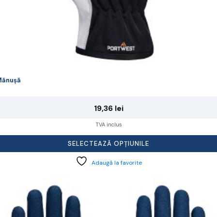
Mănușă
19,36
lei
TVA inclus
SELECTEAZĂ OPȚIUNILE
Adaugă la favorite
cest
rodus
re
ai