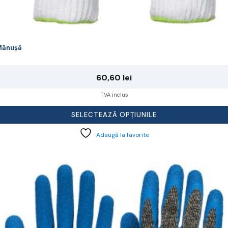
Mănușă
60,60
lei
TVA inclus
SELECTEAZĂ OPȚIUNILE
Adaugă la favorite
cest
rodus
re
ai
ulte
riații.
pțiunile