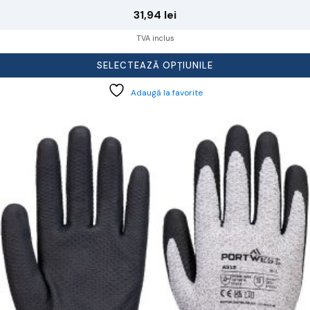
31,94
lei
TVA inclus
SELECTEAZĂ OPȚIUNILE
Adaugă la favorite
cest
rodus
re
ai
ulte
riații.
pțiunile
ot
lese
agina