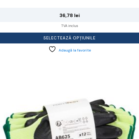
36,78
lei
TVA inclus
SELECTEAZĂ OPȚIUNILE
Adaugă la favorite
cest
rodus
re
ai
ulte
riații.
pțiunile
ot
lese