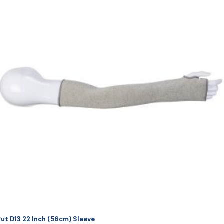
ai
ulte
riații.
pțiunile
ot
lese
agina
rodusului.
ut D13 22 Inch (56cm) Sleeve