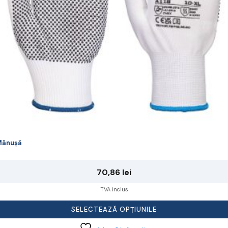
lese
agina
rodusului.
Mănușă
70,86
lei
TVA inclus
SELECTEAZĂ OPȚIUNILE