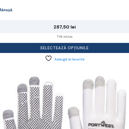
Mănușă
287,50
lei
TVA inclus
SELECTEAZĂ OPȚIUNILE
Adaugă la favorite
cest
rodus
re
ai
ulte
riații.
pțiunile
ot