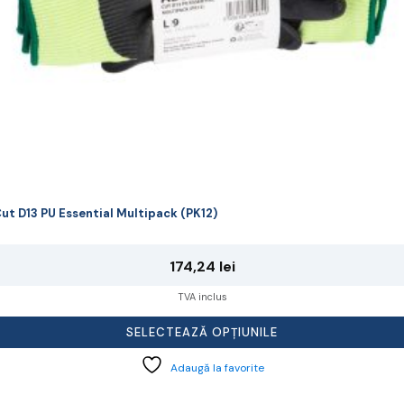
agina
rodusului.
ut D13 PU Essential Multipack (PK12)
174,24
lei
TVA inclus
SELECTEAZĂ OPȚIUNILE
Adaugă la favorite
cest