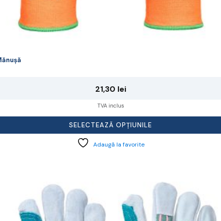
Mănușă
21,30
lei
TVA inclus
SELECTEAZĂ OPȚIUNILE
Adaugă la favorite
cest
rodus
re
ai
ulte