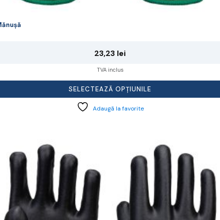
Mănușă
23,23
lei
TVA inclus
SELECTEAZĂ OPȚIUNILE
Adaugă la favorite
cest
rodus
re
ai
ulte
riații.
pțiunile
ot