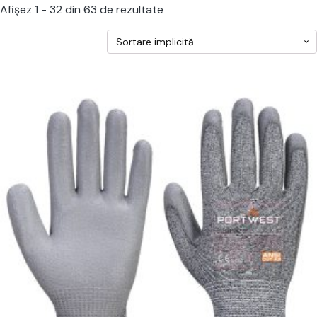
Afișez 1 - 32 din 63 de rezultate
cest
rodus
re
ai
ulte
riații.
pțiunile
ot
lese
agina
rodusului.