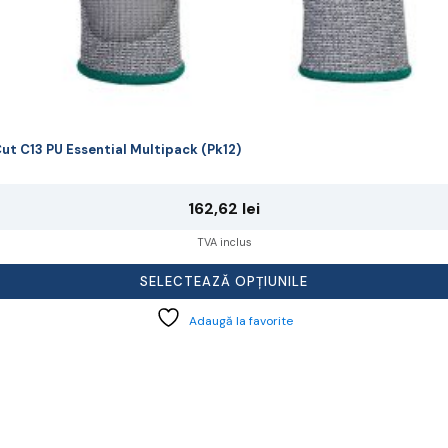
ut C13 PU Essential Multipack (Pk12)
162,62
lei
TVA inclus
SELECTEAZĂ OPȚIUNILE
Adaugă la favorite
cest
rodus
re
ai