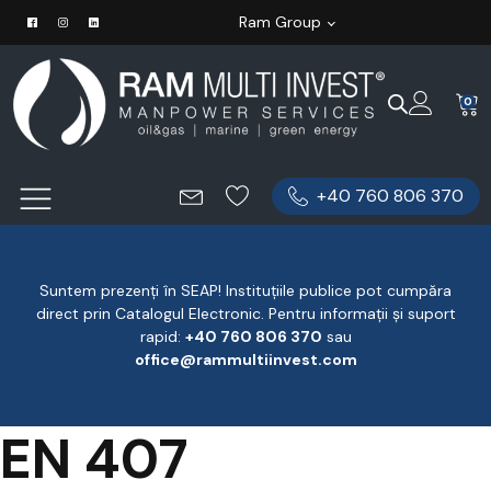
Ram Group
0
+40 760 806 370
Suntem prezenți în SEAP! Instituțiile publice pot cumpăra
direct prin Catalogul Electronic. Pentru informații și suport
rapid:
‪+40 760 806 370
‬ sau
office@rammultiinvest.com
EN 407