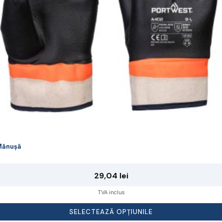
lese
agina
rodusului.
Mănușă
29,04
lei
TVA inclus
SELECTEAZĂ OPȚIUNILE