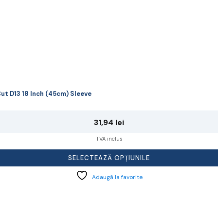
ut D13 18 Inch (45cm) Sleeve
31,94
lei
TVA inclus
SELECTEAZĂ OPȚIUNILE
Adaugă la favorite
cest
rodus
re