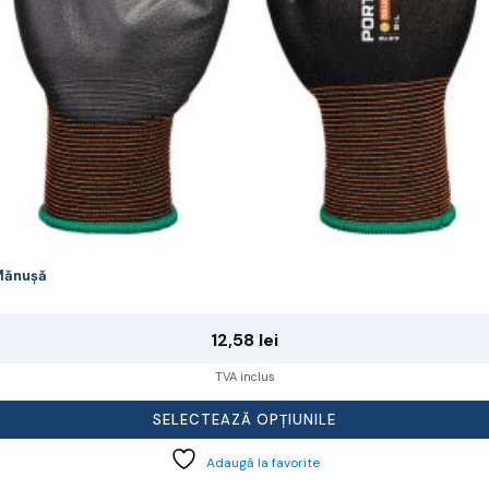
agina
rodusului.
Mănușă
12,58
lei
TVA inclus
SELECTEAZĂ OPȚIUNILE
Adaugă la favorite