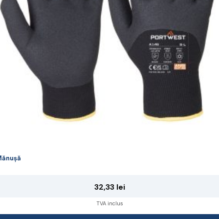
ot
lese
agina
rodusului.
Mănușă
32,33
lei
TVA inclus