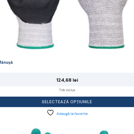
rodusului.
Mănușă
124,68
lei
TVA inclus
SELECTEAZĂ OPȚIUNILE
Adaugă la favorite
cest
rodus