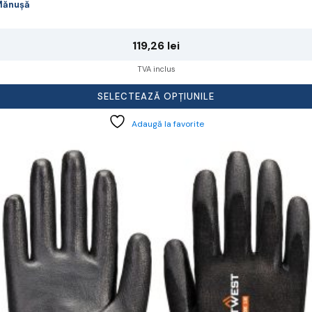
Mănușă
119,26
lei
TVA inclus
SELECTEAZĂ OPȚIUNILE
Adaugă la favorite
cest
rodus
re
ai
ulte
riații.
pțiunile
ot
lese