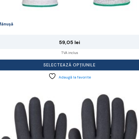
Mănușă
59,05
lei
TVA inclus
SELECTEAZĂ OPȚIUNILE
Adaugă la favorite
cest
rodus
re
ai
ulte
riații.
pțiunile