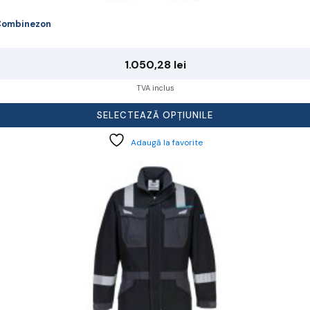
Combinezon
1.050,28
lei
TVA inclus
SELECTEAZĂ OPȚIUNILE
Adaugă la favorite
cest
rodus
re
ai
ulte
riații.
pțiunile
ot