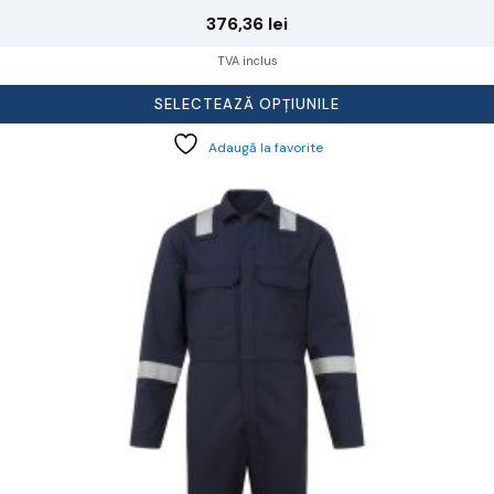
376,36
lei
TVA inclus
SELECTEAZĂ OPȚIUNILE
Adaugă la favorite
cest
rodus
re
ai
ulte
riații.
pțiunile
ot
lese
agina