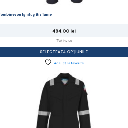
ombinezon Ignifug Bizflame
484,00
lei
TVA inclus
SELECTEAZĂ OPȚIUNILE
Adaugă la favorite
cest
rodus
re
ai
ulte
riații.
pțiunile
ot