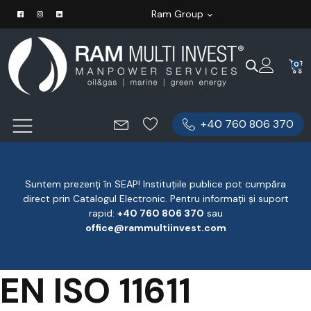
Ram Group
0
+40 760 806 370
Suntem prezenți în SEAP! Instituțiile publice pot cumpăra
direct prin Catalogul Electronic. Pentru informații și suport
rapid:
‪+40 760 806 370
‬ sau
office@rammultiinvest.com
EN ISO 11611