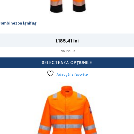
ombinezon Ignifug
1.185,41
lei
TVA inclus
SELECTEAZĂ OPȚIUNILE
Adaugă la favorite
cest
rodus
re
ai
ulte
riații.
pțiunile