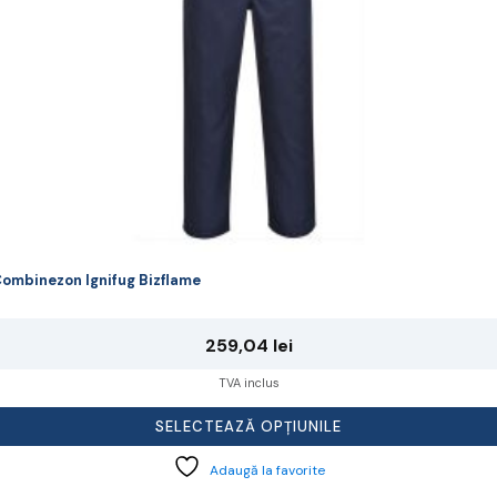
agina
rodusului.
ombinezon Ignifug Bizflame
259,04
lei
TVA inclus
SELECTEAZĂ OPȚIUNILE
Adaugă la favorite