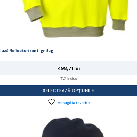
luză Reflectorizant Ignifug
498,71
lei
TVA inclus
SELECTEAZĂ OPȚIUNILE
Adaugă la favorite
cest
rodus
re
ai