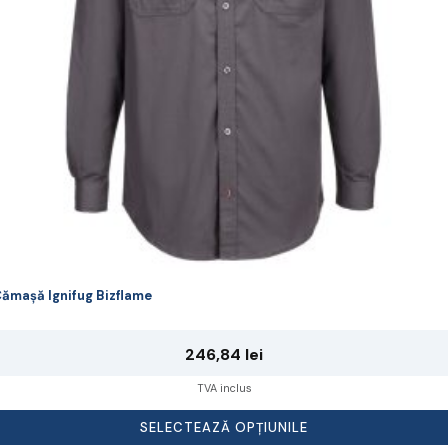
lese
agina
rodusului.
ămașă Ignifug Bizflame
246,84
lei
TVA inclus
SELECTEAZĂ OPȚIUNILE