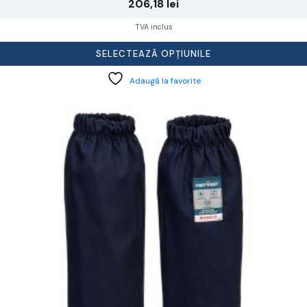
206,18
lei
TVA inclus
SELECTEAZĂ OPȚIUNILE
Adaugă la favorite
cest
rodus
re
ai
ulte
riații.
pțiunile
ot
lese
agina
rodusului.