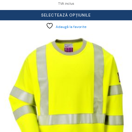
TVA inclus
SELECTEAZĂ OPȚIUNILE
Adaugă la favorite
cest
rodus
re
ai
ulte
riații.
pțiunile
ot
lese
agina
rodusului.