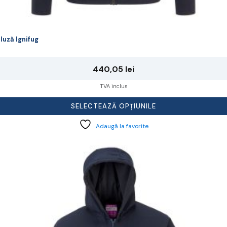
luză Ignifug
440,05
lei
TVA inclus
SELECTEAZĂ OPȚIUNILE
Adaugă la favorite
cest
rodus
re
ai
ulte
riații.
pțiunile