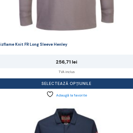
izflame Knit FR Long Sleeve Henley
256,71
lei
TVA inclus
SELECTEAZĂ OPȚIUNILE
Adaugă la favorite
cest
rodus
re
ai