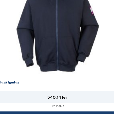
ot
lese
agina
rodusului.
luză Ignifug
540,14
lei
TVA inclus