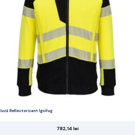
riații.
pțiunile
ot
lese
agina
rodusului.
luză Reflectorizant Ignifug
782,14
lei