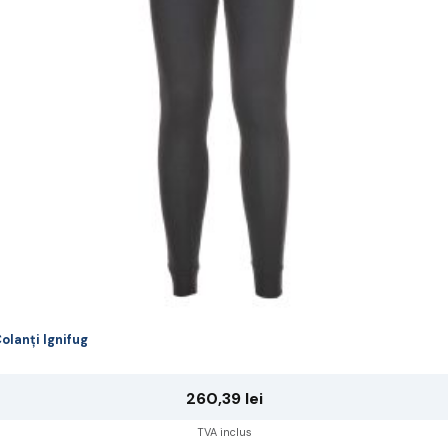
ot
lese
agina
rodusului.
olanți Ignifug
260,39
lei
TVA inclus