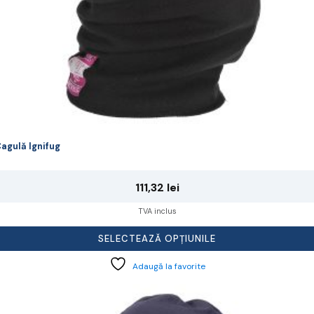
rodusului.
agulă Ignifug
111,32
lei
TVA inclus
SELECTEAZĂ OPȚIUNILE
Adaugă la favorite
cest
rodus