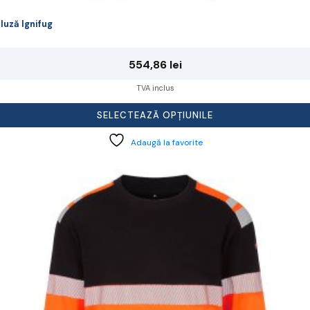
luză Ignifug
554,86
lei
TVA inclus
SELECTEAZĂ OPȚIUNILE
Adaugă la favorite
cest
rodus
re
ai
ulte
riații.
pțiunile
ot