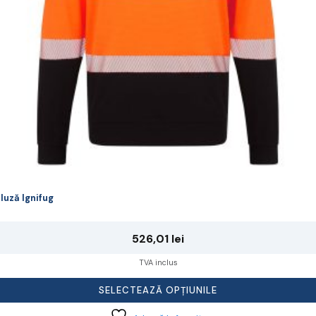
lese
agina
rodusului.
luză Ignifug
526,01
lei
TVA inclus
SELECTEAZĂ OPȚIUNILE