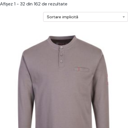
Afișez 1 - 32 din 162 de rezultate
cest
rodus
re
ai
ulte
riații.
pțiunile
ot
lese
agina
rodusului.