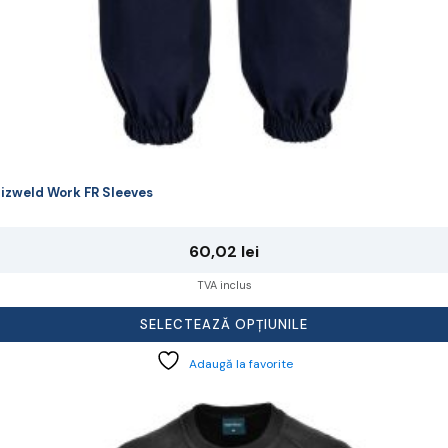
izweld Work FR Sleeves
60,02
lei
TVA inclus
SELECTEAZĂ OPȚIUNILE
Adaugă la favorite
cest
rodus
re