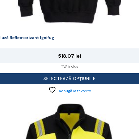
luză Reflectorizant Ignifug
518,07
lei
TVA inclus
SELECTEAZĂ OPȚIUNILE
Adaugă la favorite
cest
rodus
re
ai
ulte