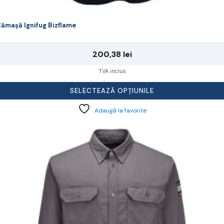
ămașă Ignifug Bizflame
200,38
lei
TVA inclus
SELECTEAZĂ OPȚIUNILE
Adaugă la favorite
cest
rodus
re
ai
ulte
riații.
pțiunile
ot