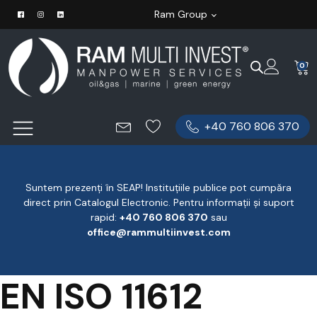
Ram Group
0
+40 760 806 370
Suntem prezenți în SEAP! Instituțiile publice pot cumpăra
direct prin Catalogul Electronic. Pentru informații și suport
rapid:
‪+40 760 806 370
‬ sau
office@rammultiinvest.com
EN ISO 11612