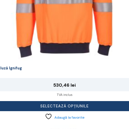
agina
rodusului.
luză Ignifug
530,46
lei
TVA inclus
SELECTEAZĂ OPȚIUNILE
Adaugă la favorite
cest