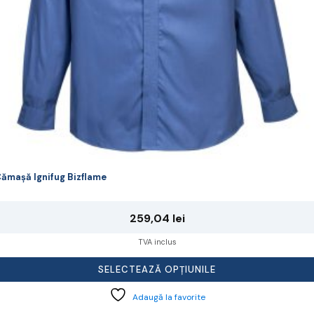
agina
rodusului.
ămașă Ignifug Bizflame
259,04
lei
TVA inclus
SELECTEAZĂ OPȚIUNILE
Adaugă la favorite