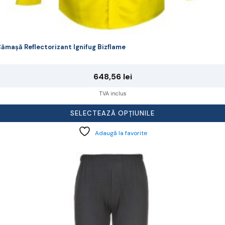
ămașă Reflectorizant Ignifug Bizflame
648,56
lei
TVA inclus
SELECTEAZĂ OPȚIUNILE
Adaugă la favorite
cest
rodus
re
ai
ulte
riații.
pțiunile