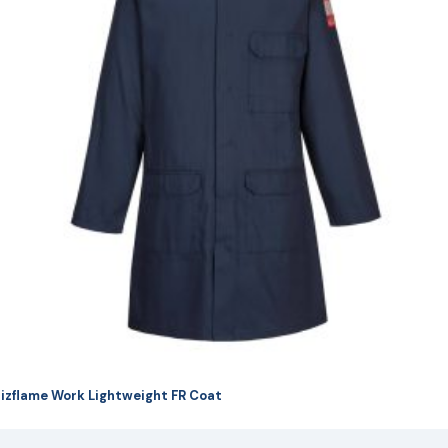
ulte
riații.
pțiunile
ot
lese
agina
rodusului.
izflame Work Lightweight FR Coat