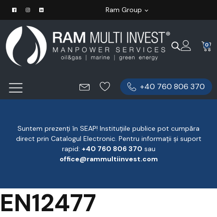
Ram Group
0
+40 760 806 370
Suntem prezenți în SEAP! Instituțiile publice pot cumpăra
direct prin Catalogul Electronic. Pentru informații și suport
rapid:
‪+40 760 806 370
‬ sau
office@rammultiinvest.com
EN12477