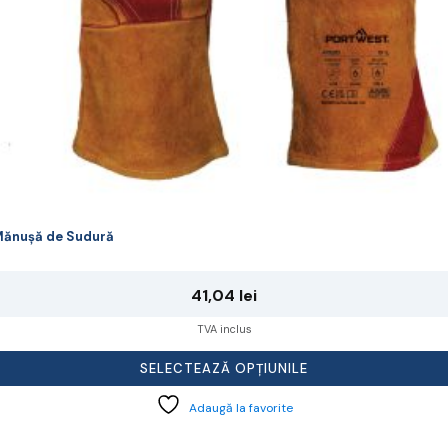
agina
rodusului.
ănușă de Sudură
41,04
lei
TVA inclus
SELECTEAZĂ OPȚIUNILE
Adaugă la favorite
cest