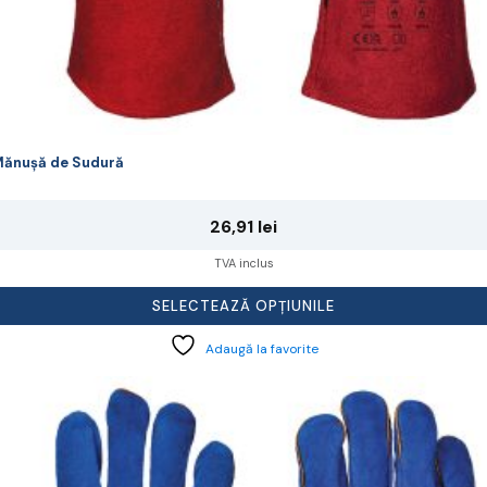
ănușă de Sudură
26,91
lei
TVA inclus
SELECTEAZĂ OPȚIUNILE
Adaugă la favorite
cest
rodus
re
ai