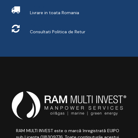
Livrare
Livrare in toata Romania
Retur
Consultati
Politica de Retur
RAM MULTI INVEST este o marcă înregistrată EUIPO
sub Licența 018309776. Toate conținuturile acestui