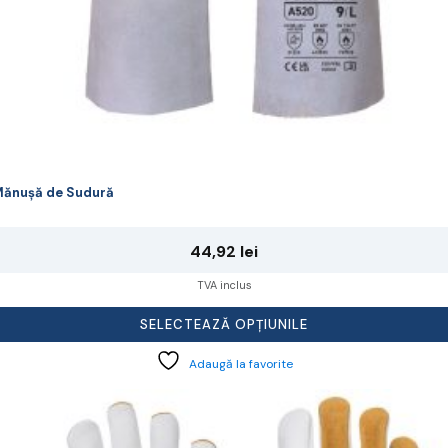
ănușă de Sudură
44,92
lei
TVA inclus
SELECTEAZĂ OPȚIUNILE
Adaugă la favorite
cest
rodus
re