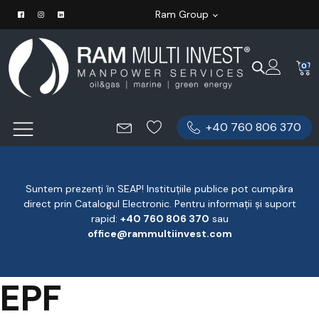
Ram Group
0
+40 760 806 370
Suntem prezenți în SEAP! Instituțiile publice pot cumpăra
direct prin Catalogul Electronic. Pentru informații și suport
rapid:
‪+40 760 806 370
‬ sau
office@rammultiinvest.com
EPF