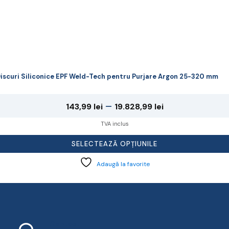
iscuri Siliconice EPF Weld-Tech pentru Purjare Argon 25-320 mm
Interval
–
143,99
lei
19.828,99
lei
de
TVA inclus
prețuri:
SELECTEAZĂ OPȚIUNILE
143,99 lei
Adaugă la favorite
până
la
19.828,99 lei
Contact