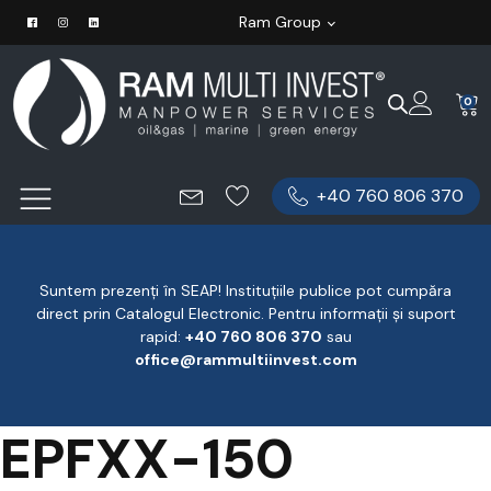
Ram Group
0
+40 760 806 370
Suntem prezenți în SEAP! Instituțiile publice pot cumpăra
direct prin Catalogul Electronic. Pentru informații și suport
rapid:
‪+40 760 806 370
‬ sau
office@rammultiinvest.com
EPFXX-150