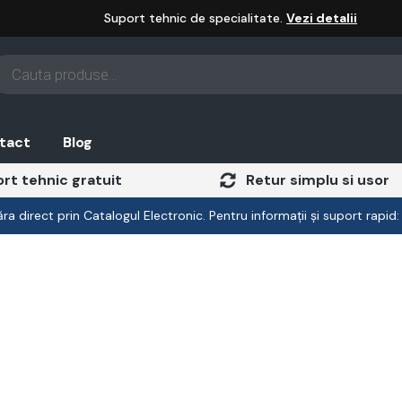
Suport tehnic de specialitate.
Vezi detalii
oducts
arch
tact
Blog
rt tehnic gratuit
Retur simplu si usor
a direct prin Catalogul Electronic. Pentru informații și suport rapid