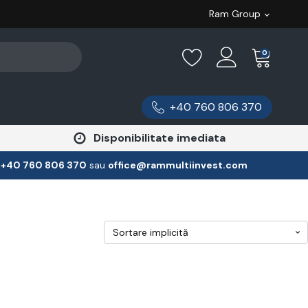
Ram Group
0
+40 760 806 370
Disponibilitate imediata
:
‪+40 760 806 370
‬ sau
office@rammultiinvest.com