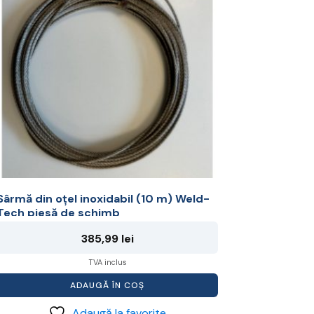
Sârmă din oțel inoxidabil (10 m) Weld-
Tech piesă de schimb
385,99
lei
TVA inclus
ADAUGĂ ÎN COȘ
Adaugă la favorite