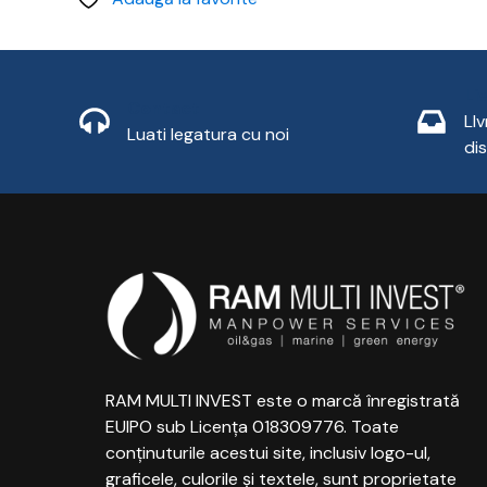
Li
Contact
LI
Luati legatura cu noi
di
RAM MULTI INVEST este o marcă înregistrată
EUIPO sub Licența 018309776. Toate
conținuturile acestui site, inclusiv logo-ul,
graficele, culorile și textele, sunt proprietate