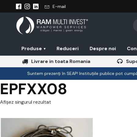
E-mail
Pr
se
Produse
Reduceri
Despre noi
Con
▾
Livrare in toata Romania
Supo
Suntem prezenți în SEAP! Instituțiile publice pot cumpăr
EPFXX08
Afișez singurul rezultat