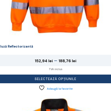
luză Reflectorizantă
Interval
–
152,94
lei
188,76
lei
de
TVA inclus
prețuri:
SELECTEAZĂ OPȚIUNILE
152,94 lei
Adaugă la favorite
până
la
cest
rodus
188,76 lei
re