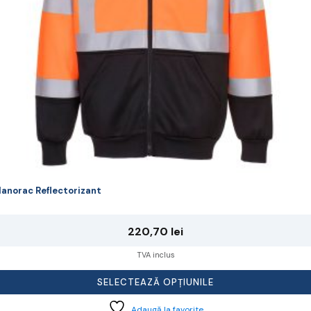
lese
agina
rodusului.
anorac Reflectorizant
220,70
lei
TVA inclus
SELECTEAZĂ OPȚIUNILE
Adaugă la favorite