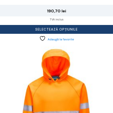
190,70
lei
TVA inclus
SELECTEAZĂ OPȚIUNILE
Adaugă la favorite
cest
rodus
re
ai
ulte
riații.
pțiunile
ot
lese