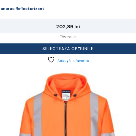
anorac Reflectorizant
202,89
lei
TVA inclus
SELECTEAZĂ OPȚIUNILE
Adaugă la favorite
cest
rodus
re
ai
ulte
riații.
pțiunile
ot