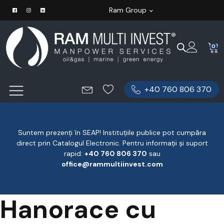
Ram Group
0
+40 760 806 370
Suntem prezenți în SEAP! Instituțiile publice pot cumpăra
direct prin Catalogul Electronic. Pentru informații și suport
rapid:
‪+40 760 806 370
‬ sau
office@rammultiinvest.com
Hanorace cu