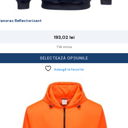
anorac Reflectorizant
193,02
lei
TVA inclus
SELECTEAZĂ OPȚIUNILE
Adaugă la favorite
cest
rodus
re
ai
ulte
riații.
pțiunile
ot