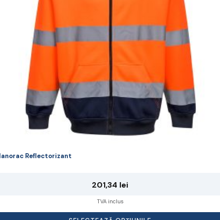
lese
agina
rodusului.
anorac Reflectorizant
201,34
lei
TVA inclus