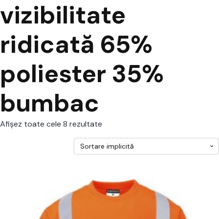
vizibilitate
ridicată 65%
poliester 35%
bumbac
Afișez toate cele 8 rezultate
cest
rodus
re
ai
ulte