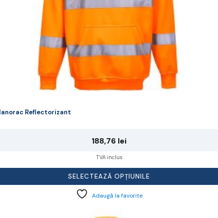
agina
rodusului.
anorac Reflectorizant
188,76
lei
TVA inclus
SELECTEAZĂ OPȚIUNILE
Adaugă la favorite
cest