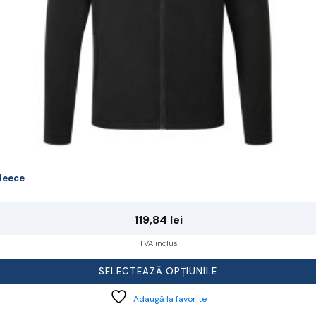
agina
rodusului.
leece
119,84
lei
TVA inclus
SELECTEAZĂ OPȚIUNILE
Adaugă la favorite