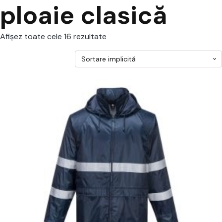
ploaie clasică
Afișez toate cele 16 rezultate
cest
rodus
re
ai
ulte
riații.
pțiunile
ot
lese
agina