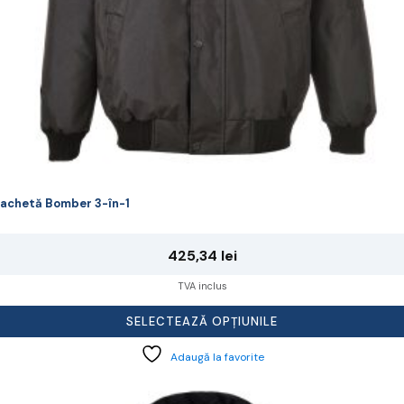
agina
rodusului.
achetă Bomber 3-în-1
425,34
lei
TVA inclus
SELECTEAZĂ OPȚIUNILE
Adaugă la favorite
cest