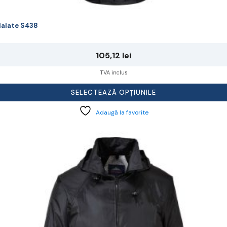
alate S438
105,12
lei
TVA inclus
SELECTEAZĂ OPȚIUNILE
Adaugă la favorite
cest
rodus
re
ai
ulte
riații.
pțiunile
ot