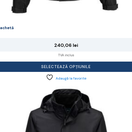
achetă
240,06
lei
TVA inclus
SELECTEAZĂ OPȚIUNILE
Adaugă la favorite
cest
rodus
re
ai
ulte
riații.
pțiunile