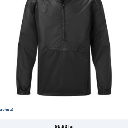
riații.
pțiunile
ot
lese
agina
rodusului.
achetă
95,83
lei