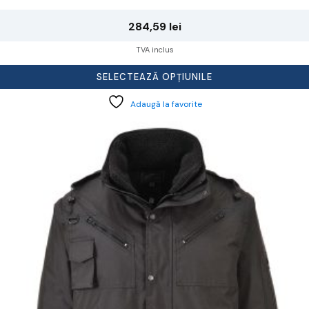
284,59
lei
TVA inclus
SELECTEAZĂ OPȚIUNILE
Adaugă la favorite
cest
rodus
re
ai
ulte
riații.
pțiunile
ot
lese