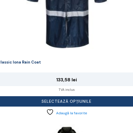
rodusului.
lassic Iona Rain Coat
133,58
lei
TVA inclus
SELECTEAZĂ OPȚIUNILE
Adaugă la favorite
cest
rodus