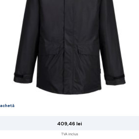
ot
lese
agina
rodusului.
achetă
409,46
lei
TVA inclus