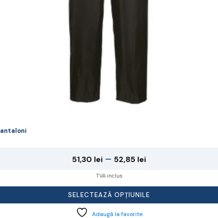
agina
rodusului.
antaloni
Interval
–
51,30
lei
52,85
lei
de
TVA inclus
prețuri:
SELECTEAZĂ OPȚIUNILE
51,30 lei
Adaugă la favorite
până