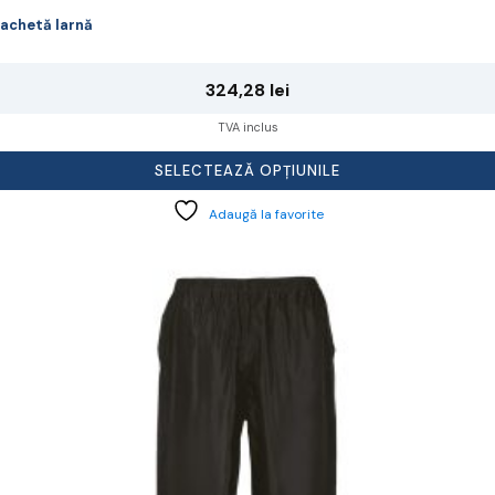
achetă Iarnă
324,28
lei
TVA inclus
SELECTEAZĂ OPȚIUNILE
Adaugă la favorite
cest
rodus
re
ai
ulte
riații.
pțiunile
ot
lese