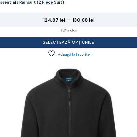
ssentials Rainsuit (2 Piece Suit)
Interval
–
124,87
lei
130,68
lei
de
TVA inclus
prețuri:
SELECTEAZĂ OPȚIUNILE
124,87 lei
Adaugă la favorite
până
la
cest
rodus
130,68 lei
re
ai
ulte
riații.
pțiunile
ot
lese