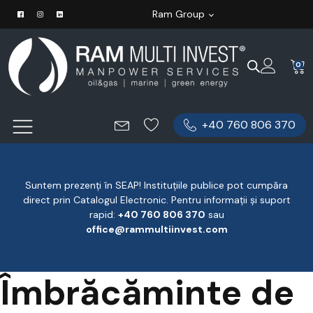
Ram Group
0
+40 760 806 370
Suntem prezenți în SEAP! Instituțiile publice pot cumpăra
direct prin Catalogul Electronic. Pentru informații și suport
rapid:
‪+40 760 806 370
‬ sau
office@rammultiinvest.com
Îmbrăcăminte de