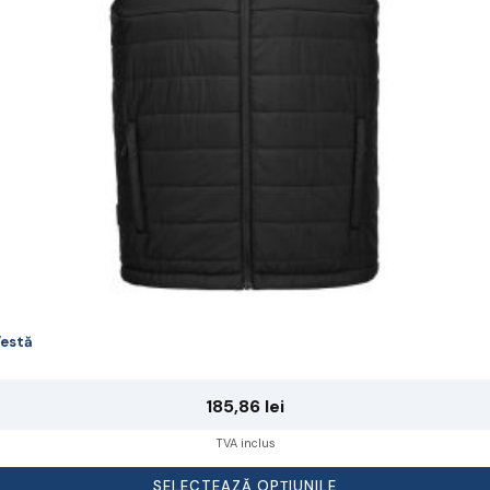
lese
agina
rodusului.
estă
185,86
lei
TVA inclus
SELECTEAZĂ OPȚIUNILE