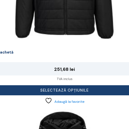
achetă
251,68
lei
TVA inclus
SELECTEAZĂ OPȚIUNILE
Adaugă la favorite
cest
rodus
re