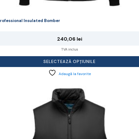
rofessional Insulated Bomber
240,06
lei
TVA inclus
SELECTEAZĂ OPȚIUNILE
Adaugă la favorite
cest
rodus
re
ai
ulte
riații.
pțiunile
ot