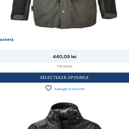
achetă
440,05
lei
TVA inclus
SELECTEAZĂ OPȚIUNILE
Adaugă la favorite
cest
rodus
re
ai
ulte