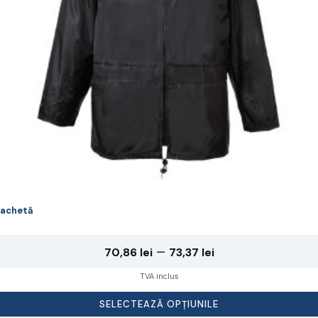
lese
agina
rodusului.
achetă
Interval
–
70,86
lei
73,37
lei
de
TVA inclus
prețuri:
SELECTEAZĂ OPȚIUNILE
70,86 lei