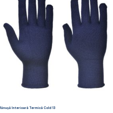
ai
ulte
riații.
pțiunile
ot
lese
agina
rodusului.
ănușă Interioară Termică Cold 13