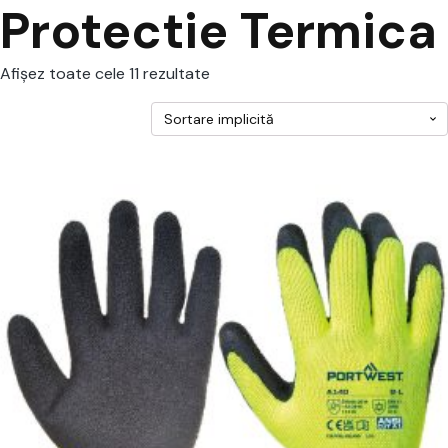
Protectie Termica
Afișez toate cele 11 rezultate
cest
rodus
re
ai
ulte
riații.
pțiunile
ot
lese
agina