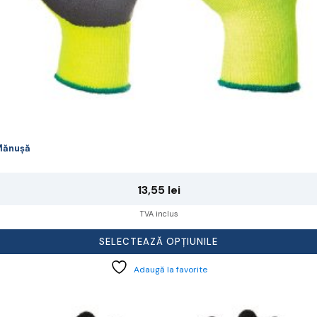
rodusului.
Mănușă
13,55
lei
TVA inclus
SELECTEAZĂ OPȚIUNILE
Adaugă la favorite
cest
rodus