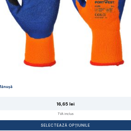
lese
agina
rodusului.
Mănușă
16,65
lei
TVA inclus
SELECTEAZĂ OPȚIUNILE