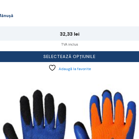
Mănușă
32,33
lei
TVA inclus
SELECTEAZĂ OPȚIUNILE
Adaugă la favorite
cest
rodus
re
ai
ulte
riații.
pțiunile
ot