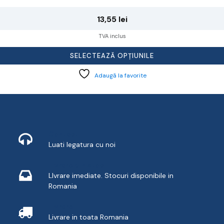
13,55
lei
TVA inclus
SELECTEAZĂ OPȚIUNILE
Adaugă la favorite
Contact
Luati legatura cu noi
Livrare din stoc
LIvrare imediate. Stocuri disponibile in
Romania
Livrare
Livrare in toata Romania