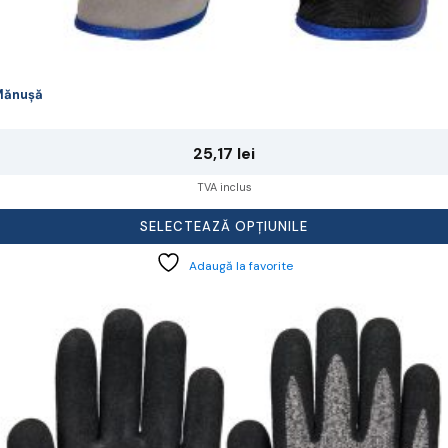
Mănușă
25,17
lei
TVA inclus
SELECTEAZĂ OPȚIUNILE
Adaugă la favorite
cest
rodus
re
ai
ulte
riații.
pțiunile