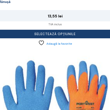
Mănușă
13,55
lei
TVA inclus
SELECTEAZĂ OPȚIUNILE
Adaugă la favorite
cest
rodus
re
ai
ulte
riații.
pțiunile
ot
lese