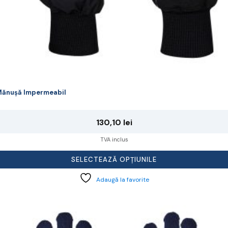
ănușă Impermeabil
130,10
lei
TVA inclus
SELECTEAZĂ OPȚIUNILE
Adaugă la favorite
cest
rodus
re