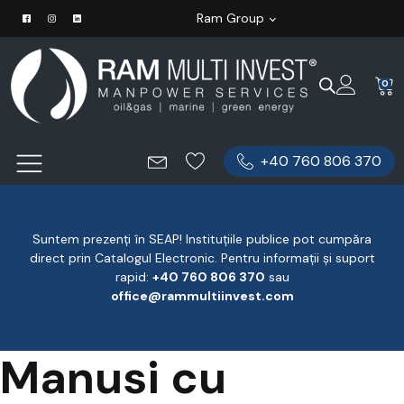
Ram Group
0
+40 760 806 370
Suntem prezenți în SEAP! Instituțiile publice pot cumpăra
direct prin Catalogul Electronic. Pentru informații și suport
rapid:
‪+40 760 806 370
‬ sau
office@rammultiinvest.com
Manusi cu