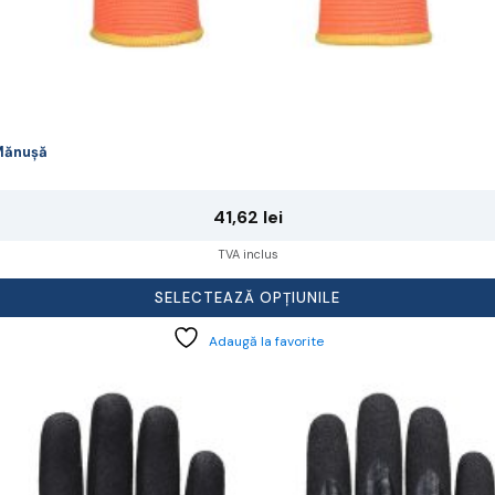
Mănușă
41,62
lei
TVA inclus
SELECTEAZĂ OPȚIUNILE
Adaugă la favorite
cest
rodus
re
ai
ulte