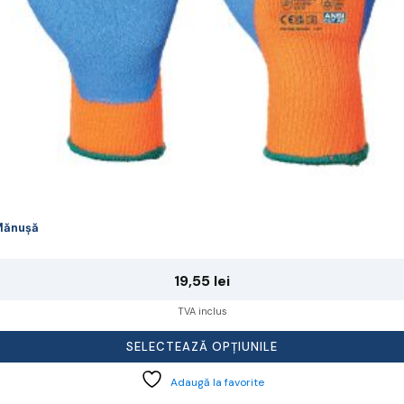
agina
rodusului.
Mănușă
19,55
lei
TVA inclus
SELECTEAZĂ OPȚIUNILE
Adaugă la favorite