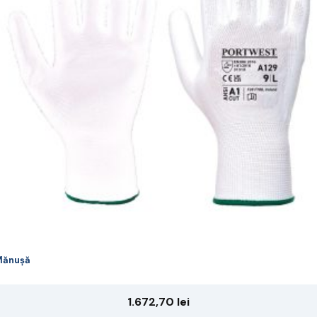
riații.
pțiunile
ot
lese
agina
rodusului.
Mănușă
1.672,70
lei