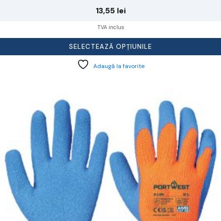
13,55
lei
TVA inclus
SELECTEAZĂ OPȚIUNILE
Adaugă la favorite
cest
rodus
re
ai
ulte
riații.
pțiunile
ot
lese
agina