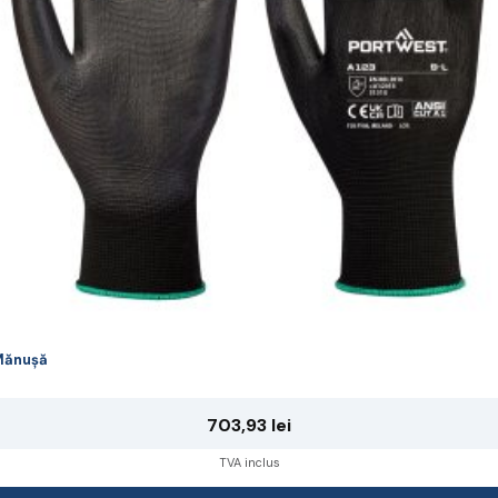
ot
lese
agina
rodusului.
Mănușă
703,93
lei
TVA inclus