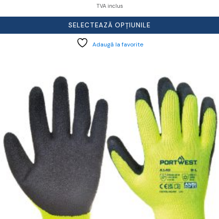
TVA inclus
SELECTEAZĂ OPȚIUNILE
Adaugă la favorite
cest
rodus
re
ai
ulte
riații.
pțiunile
ot
lese
agina
rodusului.