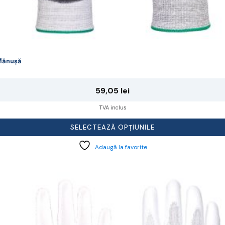
Mănușă
59,05
lei
TVA inclus
SELECTEAZĂ OPȚIUNILE
Adaugă la favorite
cest
rodus
re
ai
ulte