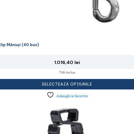
lip Mănuși (40 buc)
1.016,40
lei
TVA inclus
SELECTEAZĂ OPȚIUNILE
Adaugă la favorite
cest
rodus
re
ai