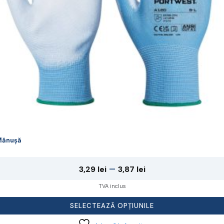
lese
agina
rodusului.
Mănușă
Interval
–
3,29
lei
3,87
lei
de
TVA inclus
prețuri:
SELECTEAZĂ OPȚIUNILE
3,29 lei