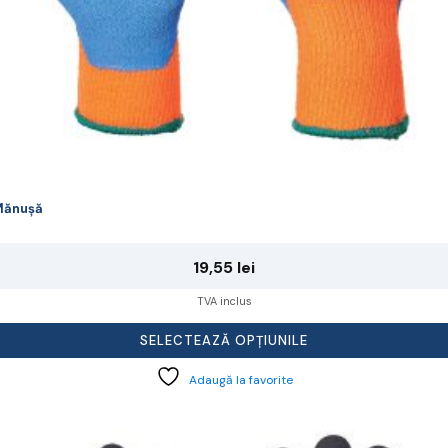
rodusului.
Mănușă
19,55
lei
TVA inclus
SELECTEAZĂ OPȚIUNILE
Adaugă la favorite
cest
rodus