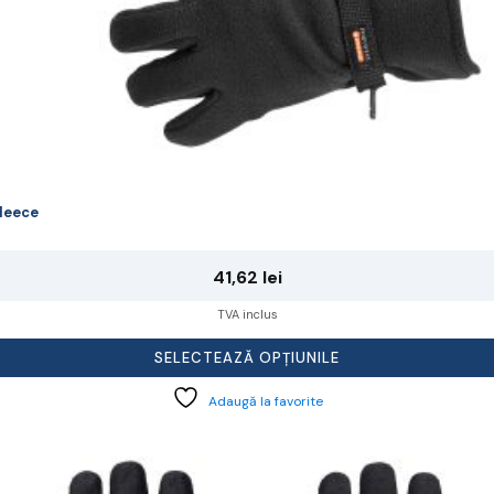
leece
41,62
lei
TVA inclus
SELECTEAZĂ OPȚIUNILE
Adaugă la favorite
cest
rodus
re