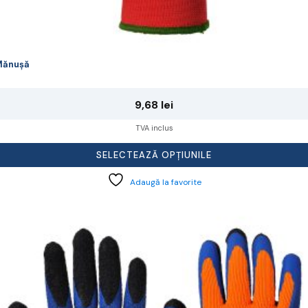
Mănușă
9,68
lei
TVA inclus
SELECTEAZĂ OPȚIUNILE
Adaugă la favorite
cest
rodus
re
ai
ulte
riații.
pțiunile