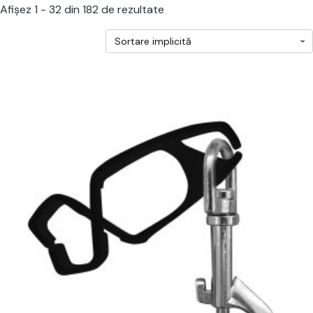
Afișez 1 - 32 din 182 de rezultate
cest
rodus
re
ai
ulte
riații.
pțiunile
ot
lese
agina
rodusului.