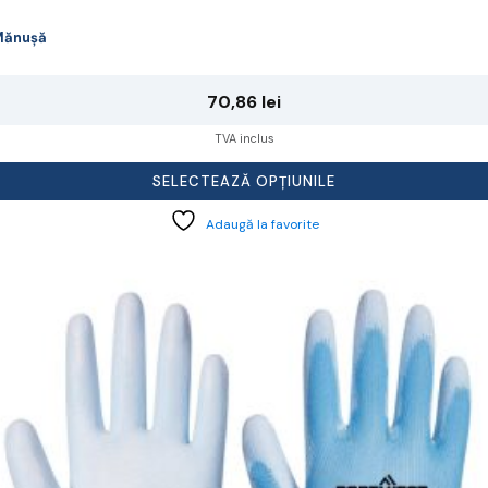
Mănușă
70,86
lei
TVA inclus
SELECTEAZĂ OPȚIUNILE
Adaugă la favorite
cest
rodus
re
ai
ulte
riații.
pțiunile
ot