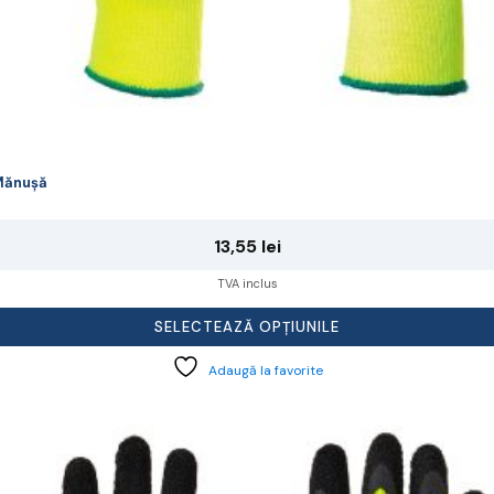
Mănușă
13,55
lei
TVA inclus
SELECTEAZĂ OPȚIUNILE
Adaugă la favorite
cest
rodus
re
ai