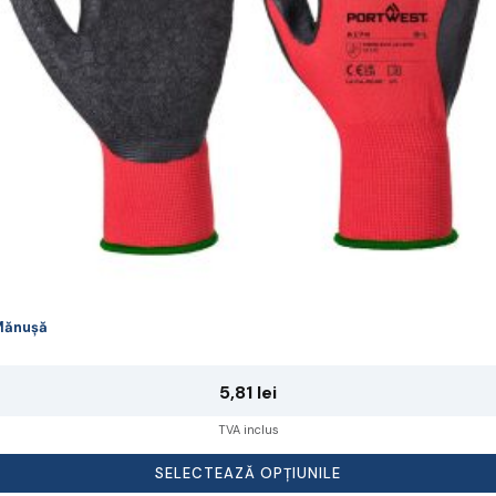
lese
agina
rodusului.
Mănușă
5,81
lei
TVA inclus
SELECTEAZĂ OPȚIUNILE