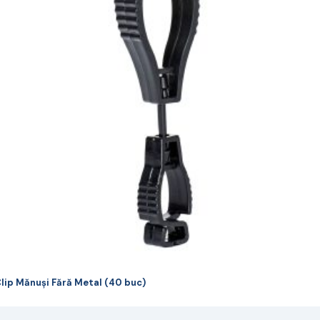
ulte
riații.
pțiunile
ot
lese
agina
rodusului.
lip Mănuși Fără Metal (40 buc)