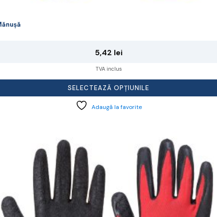
Mănușă
5,42
lei
TVA inclus
SELECTEAZĂ OPȚIUNILE
Adaugă la favorite
cest
rodus
re
ai
ulte
riații.
pțiunile
ot