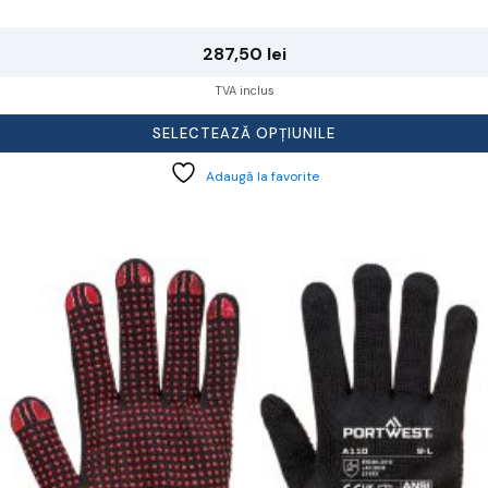
287,50
lei
TVA inclus
SELECTEAZĂ OPȚIUNILE
Adaugă la favorite
cest
rodus
re
ai
ulte
riații.
pțiunile
ot
lese