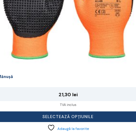
agina
rodusului.
Mănușă
21,30
lei
TVA inclus
SELECTEAZĂ OPȚIUNILE
Adaugă la favorite