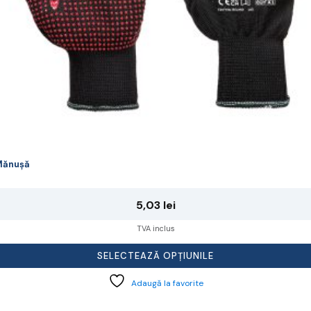
agina
rodusului.
Mănușă
5,03
lei
TVA inclus
SELECTEAZĂ OPȚIUNILE
Adaugă la favorite
cest