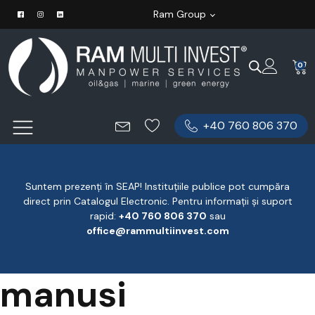
Ram Group
0
+40 760 806 370
Suntem prezenți în SEAP! Instituțiile publice pot cumpăra
direct prin Catalogul Electronic. Pentru informații și suport
rapid:
‪+40 760 806 370
‬ sau
office@rammultiinvest.com
manusi