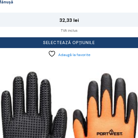
Mănușă
32,33
lei
TVA inclus
SELECTEAZĂ OPȚIUNILE
Adaugă la favorite
cest
rodus
re
ai
ulte
riații.
pțiunile
ot
lese