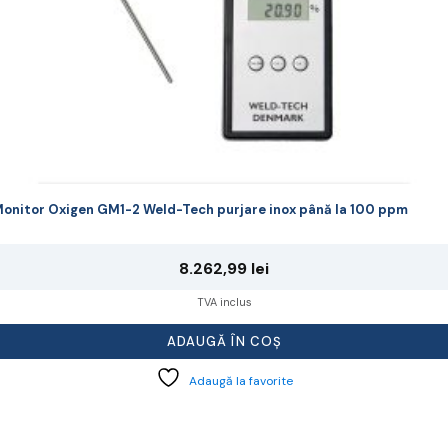
onitor Oxigen GM1-2 Weld-Tech purjare inox până la 100 ppm
8.262,99
lei
TVA inclus
ADAUGĂ ÎN COȘ
Adaugă la favorite
cest
rodus