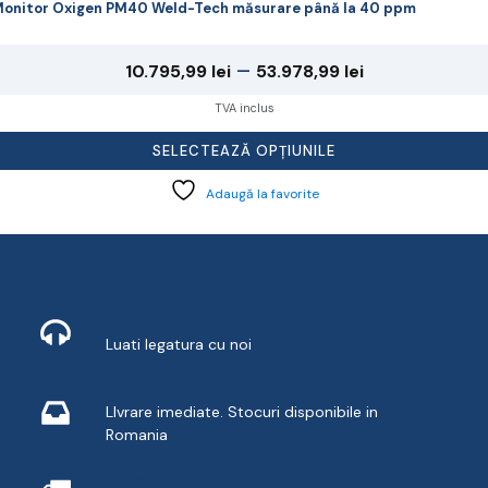
onitor Oxigen PM40 Weld-Tech măsurare până la 40 ppm
Interval
–
10.795,99
lei
53.978,99
lei
de
TVA inclus
prețuri:
SELECTEAZĂ OPȚIUNILE
10.795,99 lei
Adaugă la favorite
până
la
53.978,99 lei
Contact
Luati legatura cu noi
Livrare din stoc
LIvrare imediate. Stocuri disponibile in
Romania
Livrare