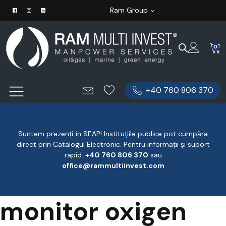
Ram Group
0
+40 760 806 370
Suntem prezenți în SEAP! Instituțiile publice pot cumpăra
direct prin Catalogul Electronic. Pentru informații și suport
rapid:
‪+40 760 806 370
‬ sau
office@rammultiinvest.com
monitor oxigen