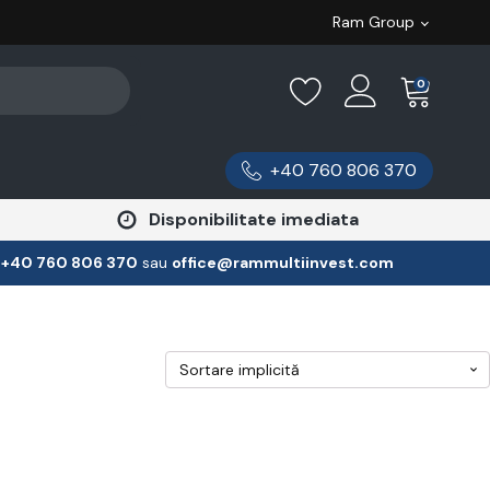
Ram Group
0
+40 760 806 370
Disponibilitate imediata
:
‪+40 760 806 370
‬ sau
office@rammultiinvest.com