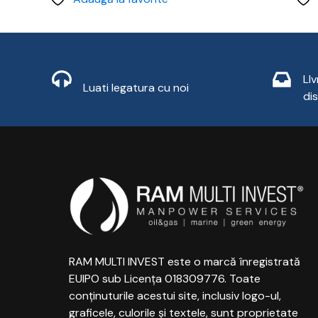
Li
Contact
LI
Luati legatura cu noi
di
RAM MULTI INVEST este o marcă înregistrată
EUIPO sub Licența 018309776. Toate
conținuturile acestui site, inclusiv logo-ul,
graficele, culorile și textele, sunt proprietate