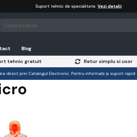
Suport tehnic de specialitate.
Vezi detalii
oducts
arch
tact
Blog
rt tehnic gratuit
Retur simplu si usor
a direct prin Catalogul Electronic. Pentru informații și suport rapid
icro