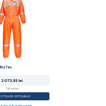
BizTex
2.072,93
lei
TVA inclus
ECTEAZĂ OPȚIUNILE
Adaugă la favorite