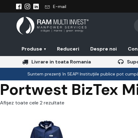
E-mail
Pr
se
Produse
Reduceri
Despre noi
Con
▾
Livrare in toata Romania
Supo
Suntem prezenți în SEAP! Instituțiile publice pot cumpăr
Portwest BizTex M
Afișez toate cele 2 rezultate
Acest
Acest
produs
produs
are
are