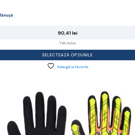
Mănușă
90,41
lei
TVA inclus
SELECTEAZĂ OPȚIUNILE
Adaugă la favorite
cest
rodus
re
ai
ulte
riații.
pțiunile
ot