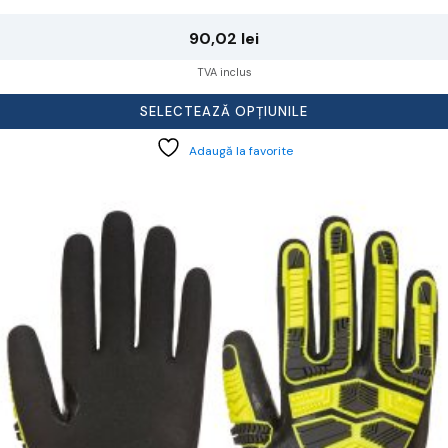
90,02
lei
TVA inclus
SELECTEAZĂ OPȚIUNILE
Adaugă la favorite
cest
rodus
re
ai
ulte
riații.
pțiunile
ot
lese