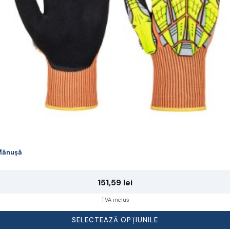
lese
agina
rodusului.
Mănușă
151,59
lei
TVA inclus
SELECTEAZĂ OPȚIUNILE