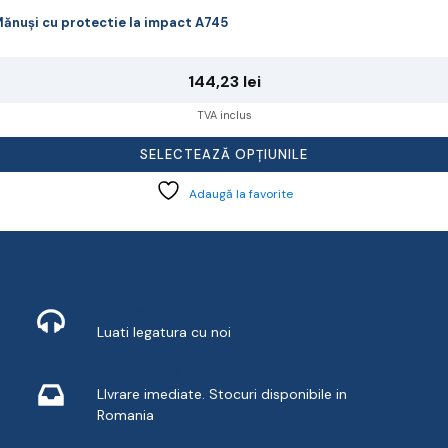
ănuși cu protectie la impact A745
144,23
lei
TVA inclus
SELECTEAZĂ OPȚIUNILE
Adaugă la favorite
Contact
Luati legatura cu noi
Livrare din stoc
LIvrare imediate. Stocuri disponibile in
Romania