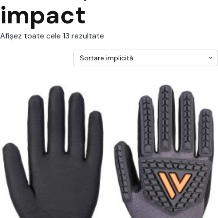
impact
Afișez toate cele 13 rezultate
cest
rodus
re
ai
ulte
riații.
pțiunile
ot
lese
agina