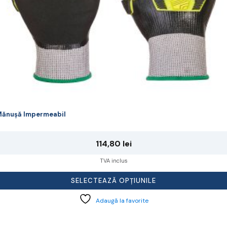
agina
rodusului.
ănușă Impermeabil
114,80
lei
TVA inclus
SELECTEAZĂ OPȚIUNILE
Adaugă la favorite
cest