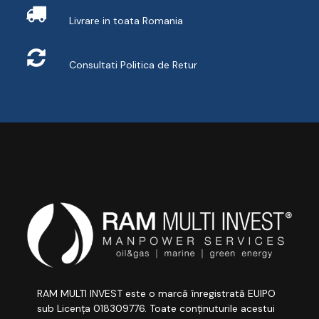
Livrare
Livrare in toata Romania
Retur
Consultati
Politica de Retur
RAM MULTI INVEST este o marcă înregistrată EUIPO
sub Licența 018309776. Toate conținuturile acestui