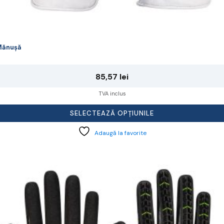
Mănușă
85,57
lei
TVA inclus
SELECTEAZĂ OPȚIUNILE
Adaugă la favorite
cest
rodus
re
ai
ulte
riații.
pțiunile