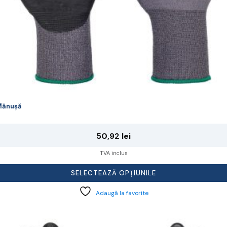
rodusului.
Mănușă
50,92
lei
TVA inclus
SELECTEAZĂ OPȚIUNILE
Adaugă la favorite
cest
rodus