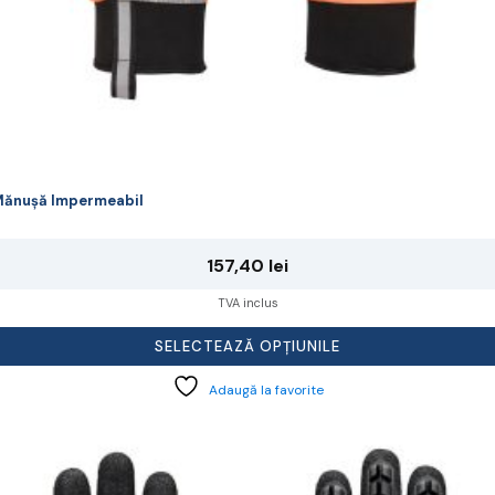
ănușă Impermeabil
157,40
lei
TVA inclus
SELECTEAZĂ OPȚIUNILE
Adaugă la favorite
cest
rodus
re