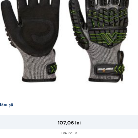
ot
lese
agina
rodusului.
Mănușă
107,06
lei
TVA inclus