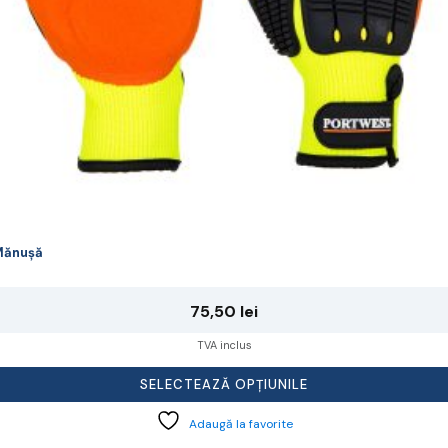
agina
rodusului.
Mănușă
75,50
lei
TVA inclus
SELECTEAZĂ OPȚIUNILE
Adaugă la favorite