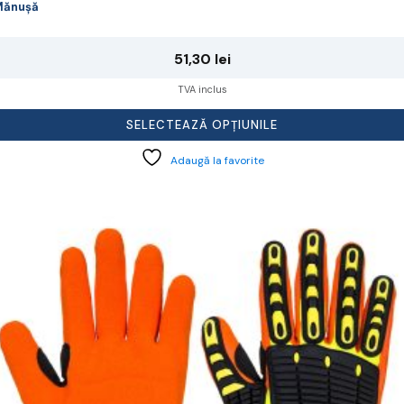
Mănușă
51,30
lei
TVA inclus
SELECTEAZĂ OPȚIUNILE
Adaugă la favorite
cest
rodus
re
ai
ulte
riații.
pțiunile
ot
lese