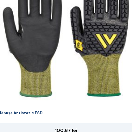
riații.
pțiunile
ot
lese
agina
rodusului.
ănușă Antistatic ESD
100,67
lei