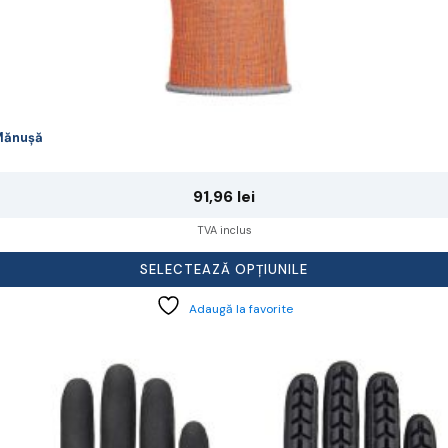
Mănușă
91,96
lei
TVA inclus
SELECTEAZĂ OPȚIUNILE
Adaugă la favorite
cest
rodus
re
ai
ulte