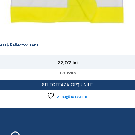
estă Reflectorizant
22,07
lei
TVA inclus
SELECTEAZĂ OPȚIUNILE
Adaugă la favorite
Contact