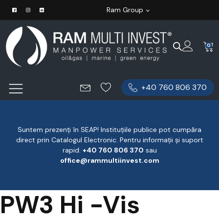
Ram Group
0
+40 760 806 370
Suntem prezenți în SEAP! Instituțiile publice pot cumpăra
direct prin Catalogul Electronic. Pentru informații și suport
rapid:
‪+40 760 806 370
‬ sau
office@rammultiinvest.com
PW3 Hi -Vis