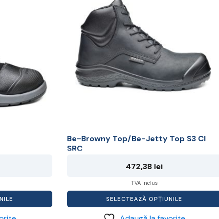
mai
multe
variații.
Opțiunile
pot
fi
alese
în
pagina
produsului.
Be-Browny Top/Be-Jetty Top S3 CI
SRC
472,38
lei
TVA inclus
NILE
SELECTEAZĂ OPȚIUNILE
orite
Adaugă la favorite