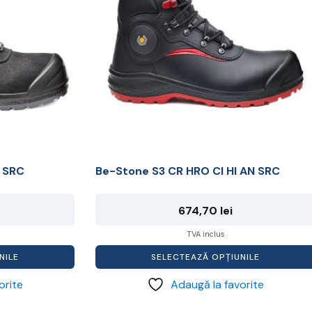
multe
variații.
Opțiunile
pot
fi
alese
în
pagina
produsului.
I SRC
Be-Stone S3 CR HRO CI HI AN SRC
674,70
lei
TVA inclus
NILE
SELECTEAZĂ OPȚIUNILE
orite
Adaugă la favorite