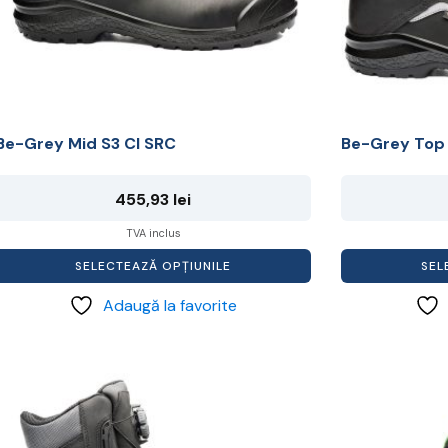
i
fi
alese
alese
în
în
pagina
pagina
produsului.
produsului.
Be-Grey Mid S3 CI SRC
Be-Grey Top 
455,93
lei
TVA inclus
SELECTEAZĂ OPȚIUNILE
SEL
Adaugă la favorite
Acest
Acest
produs
produs
are
are
mai
mai