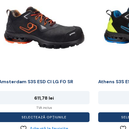
mai
mai
multe
multe
ariații.
variații.
Opțiunile
Opțiunile
pot
pot
i
fi
alese
alese
în
în
pagina
pagina
produsului.
produsului.
Amsterdam S3S ESD CI LG FO SR
Athens S3S E
611,78
lei
TVA inclus
SELECTEAZĂ OPȚIUNILE
SEL
Adaugă la favorite