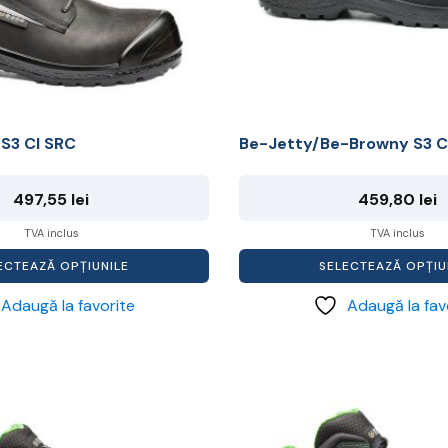
fi
alese
în
pagina
produsului.
S3 CI SRC
Be-Jetty/Be-Browny S3 C
497,55
lei
459,80
lei
TVA inclus
TVA inclus
ECTEAZĂ OPȚIUNILE
SELECTEAZĂ OPȚIU
Adaugă la favorite
Adaugă la fav
Acest
produs
are
mai