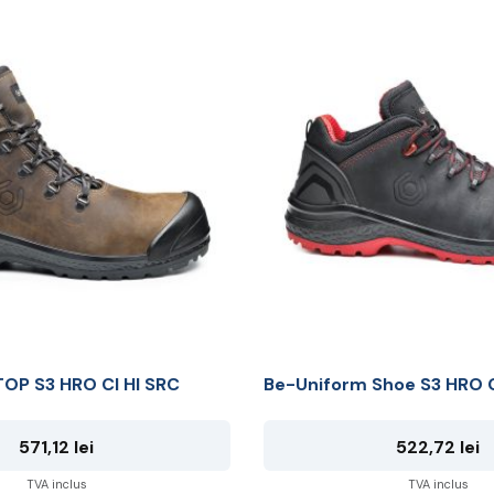
Acest
produs
are
mai
multe
variații.
Opțiunile
pot
fi
alese
în
pagina
produsului.
OP S3 HRO CI HI SRC
Be-Uniform Shoe S3 HRO C
571,12
lei
522,72
lei
TVA inclus
TVA inclus