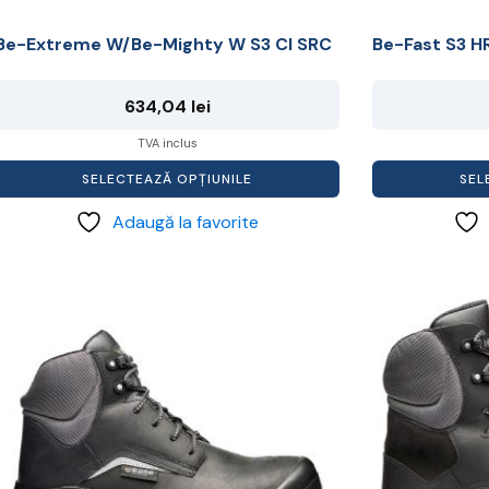
Be-Extreme W/Be-Mighty W S3 CI SRC
Be-Fast S3 H
634,04
lei
TVA inclus
SELECTEAZĂ OPȚIUNILE
SEL
Adaugă la favorite
Acest
Acest
produs
produs
are
are
mai
mai
multe
multe
ariații.
variații.
Opțiunile
Opțiunile
pot
pot