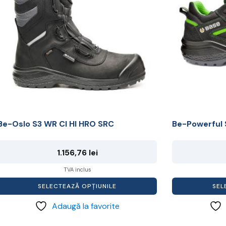
multe
multe
ariații.
variații.
Opțiunile
Opțiunile
pot
pot
i
fi
alese
alese
în
în
pagina
pagina
produsului.
produsului.
Be-Oslo S3 WR CI HI HRO SRC
Be-Powerful
1.156,76
lei
TVA inclus
SELECTEAZĂ OPȚIUNILE
SEL
Adaugă la favorite