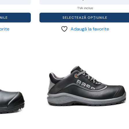
TVA inclus
NILE
SELECTEAZĂ OPȚIUNILE
orite
Adaugă la favorite
Acest
produs
are
mai
multe
variații.
Opțiunile
pot
fi
alese
în
pagina
produsului.