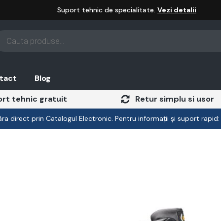
Suport tehnic de specialitate.
Vezi detalii
oducts
arch
tact
Blog
rt tehnic gratuit
Retur simplu si usor
a direct prin Catalogul Electronic. Pentru informații și suport rapid
Acest
produs
are