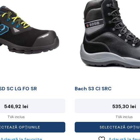
mai
multe
variații.
Opțiunile
pot
fi
alese
în
pagina
produsului.
SD SC LG FO SR
Bach S3 CI SRC
546,92
lei
535,30
lei
TVA inclus
TVA inclus
ECTEAZĂ OPȚIUNILE
SELECTEAZĂ OPȚIU
Adaugă la favorite
Adaugă la fav