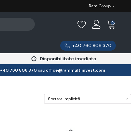
Ram Group
0
+40 760 806 370
Disponibilitate imediata
:
‪+40 760 806 370
‬ sau
office@rammultiinvest.com
Acest
produs
are