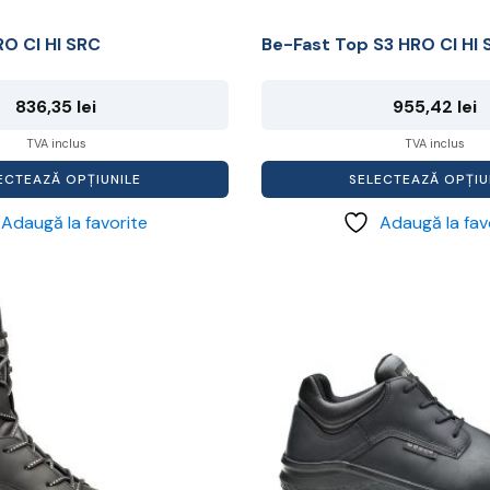
RO CI HI SRC
Be-Fast Top S3 HRO CI HI 
836,35
lei
955,42
lei
TVA inclus
TVA inclus
ECTEAZĂ OPȚIUNILE
SELECTEAZĂ OPȚIU
Adaugă la favorite
Adaugă la fav
Acest
produs
are
mai
multe
variații.
Opțiunile
pot