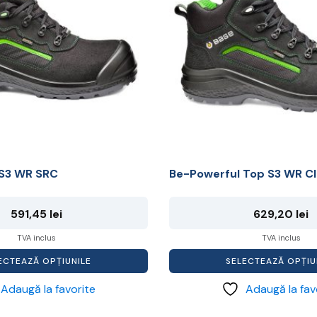
multe
variații.
Opțiunile
pot
fi
alese
în
pagina
produsului.
 S3 WR SRC
Be-Powerful Top S3 WR C
591,45
lei
629,20
lei
TVA inclus
TVA inclus
ECTEAZĂ OPȚIUNILE
SELECTEAZĂ OPȚIU
Adaugă la favorite
Adaugă la fav