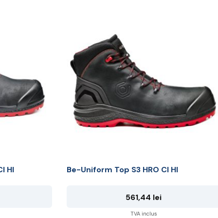
Acest
produs
are
mai
multe
variații.
Opțiunile
pot
fi
alese
în
pagina
produsului.
I HI
Be-Uniform Top S3 HRO CI HI
561,44
lei
TVA inclus