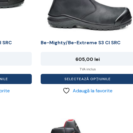
fi
alese
în
pagina
produsului.
I SRC
Be-Mighty/Be-Extreme S3 CI SRC
605,00
lei
TVA inclus
NILE
SELECTEAZĂ OPȚIUNILE
orite
Adaugă la favorite
Acest
produs
are
mai