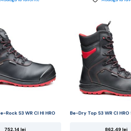
Acest
produs
are
mai
multe
variații.
Opțiunile
pot
fi
alese
în
pagina
produsului.
e-Rock S3 WR CI HI HRO
Be-Dry Top S3 WR CI HRO
752,14
lei
862,49
lei