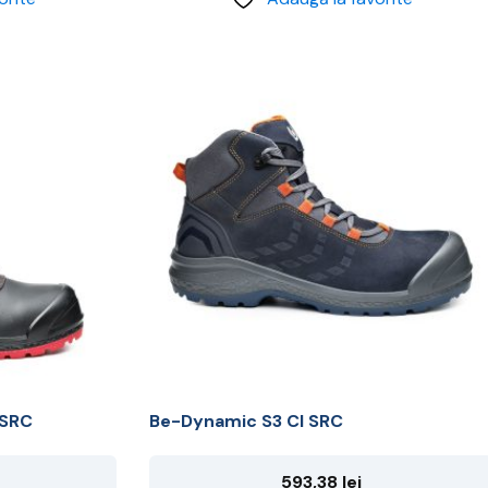
Acest
produs
are
mai
multe
variații.
Opțiunile
pot
fi
alese
în
pagina
produsului.
 SRC
Be-Dynamic S3 CI SRC
593,38
lei