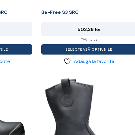
SRC
Be-Free S3 SRC
503,36
lei
TVA inclus
NILE
SELECTEAZĂ OPȚIUNILE
orite
Adaugă la favorite
Acest
produs
are
mai
multe
variații.
Opțiunile
pot