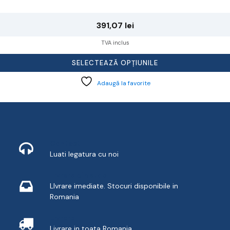
391,07
lei
TVA inclus
SELECTEAZĂ OPȚIUNILE
Adaugă la favorite
Contact
Luati legatura cu noi
Livrare din stoc
LIvrare imediate. Stocuri disponibile in
Romania
Livrare
Livrare in toata Romania