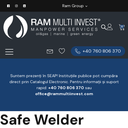
Ram Group
0
+40 760 806 370
Suntem prezenți în SEAP! Instituțiile publice pot cumpăra
direct prin Catalogul Electronic. Pentru informații și suport
rapid:
‪+40 760 806 370
‬ sau
office@rammultiinvest.com
Safe Welder