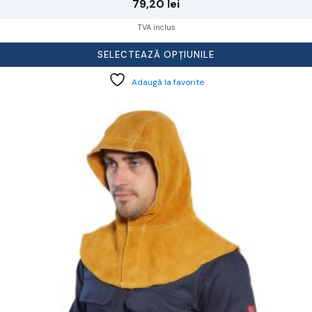
79,20
lei
TVA inclus
SELECTEAZĂ OPȚIUNILE
Adaugă la favorite
cest
rodus
re
ai
ulte
riații.
pțiunile
ot
lese
agina
rodusului.