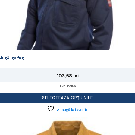
lugă Ignifug
103,58
lei
TVA inclus
SELECTEAZĂ OPȚIUNILE
Adaugă la favorite
cest
rodus
re