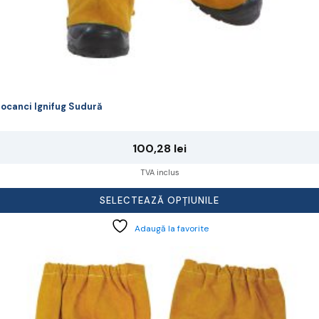
ocanci Ignifug Sudură
100,28
lei
TVA inclus
SELECTEAZĂ OPȚIUNILE
Adaugă la favorite
cest
rodus
re
ai