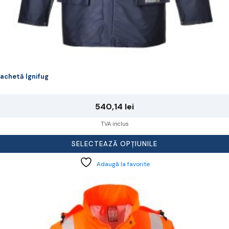
achetă Ignifug
540,14
lei
TVA inclus
SELECTEAZĂ OPȚIUNILE
Adaugă la favorite
cest
rodus
re
ai