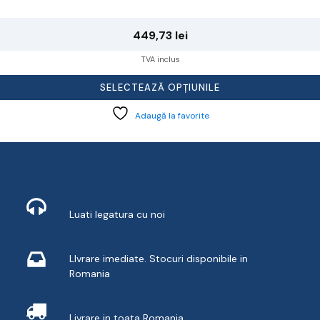
449,73
lei
TVA inclus
SELECTEAZĂ OPȚIUNILE
Adaugă la favorite
Contact
Luati legatura cu noi
Livrare din stoc
LIvrare imediate. Stocuri disponibile in
Romania
Livrare
Livrare in toata Romania