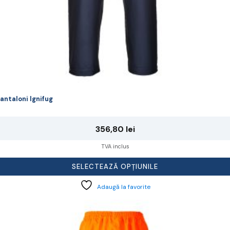
antaloni Ignifug
356,80
lei
TVA inclus
SELECTEAZĂ OPȚIUNILE
Adaugă la favorite
cest
rodus
re