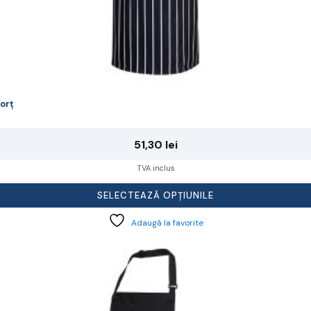
orț
51,30
lei
TVA inclus
SELECTEAZĂ OPȚIUNILE
Adaugă la favorite
cest
rodus
re
ai