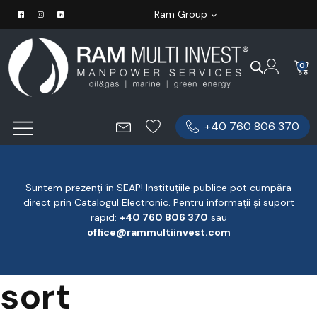
Ram Group
0
+40 760 806 370
Suntem prezenți în SEAP! Instituțiile publice pot cumpăra
direct prin Catalogul Electronic. Pentru informații și suport
rapid:
‪+40 760 806 370
‬ sau
office@rammultiinvest.com
sort