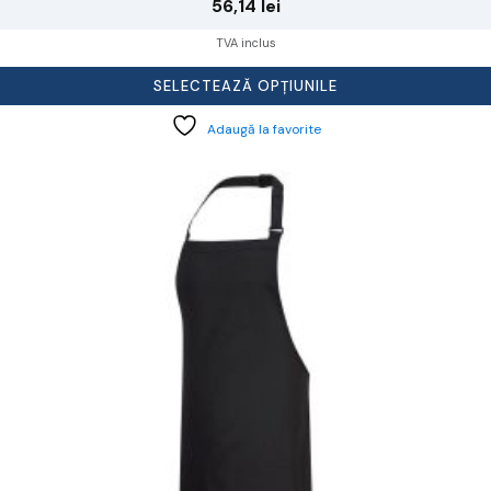
56,14
lei
TVA inclus
SELECTEAZĂ OPȚIUNILE
Adaugă la favorite
cest
rodus
re
ai
ulte
riații.
pțiunile
ot
lese
agina
rodusului.