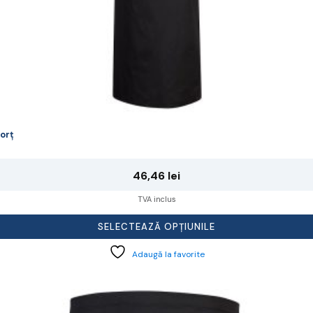
orț
46,46
lei
TVA inclus
SELECTEAZĂ OPȚIUNILE
Adaugă la favorite
cest
rodus
re