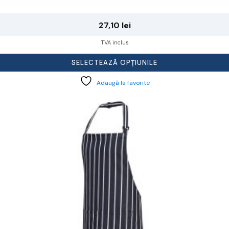
27,10
lei
TVA inclus
SELECTEAZĂ OPȚIUNILE
Adaugă la favorite
cest
rodus
re
ai
ulte
riații.
pțiunile
ot
lese