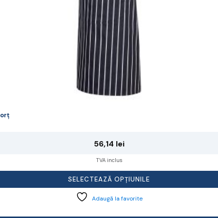
agina
rodusului.
orț
56,14
lei
TVA inclus
SELECTEAZĂ OPȚIUNILE
Adaugă la favorite