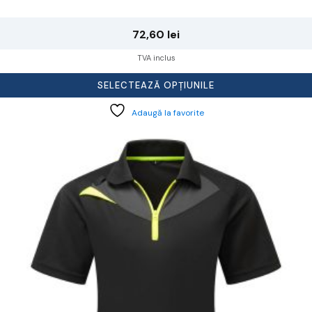
72,60
lei
TVA inclus
SELECTEAZĂ OPȚIUNILE
Adaugă la favorite
cest
rodus
re
ai
ulte
riații.
pțiunile
ot
lese