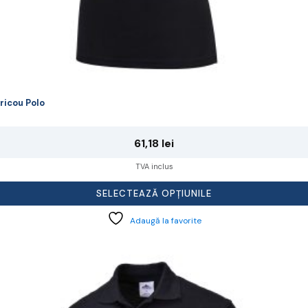
ricou Polo
61,18
lei
TVA inclus
SELECTEAZĂ OPȚIUNILE
Adaugă la favorite
cest
rodus
re
ai