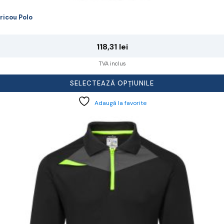
ricou Polo
118,31
lei
TVA inclus
SELECTEAZĂ OPȚIUNILE
Adaugă la favorite
cest
rodus
re
ai
ulte
riații.
pțiunile
ot