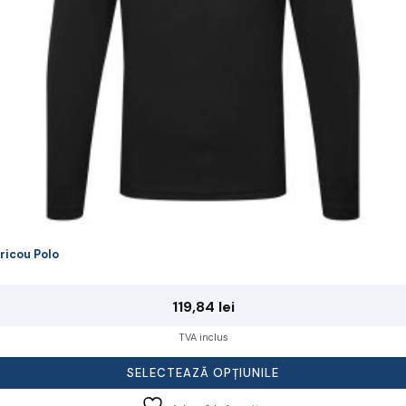
lese
agina
rodusului.
ricou Polo
119,84
lei
TVA inclus
SELECTEAZĂ OPȚIUNILE