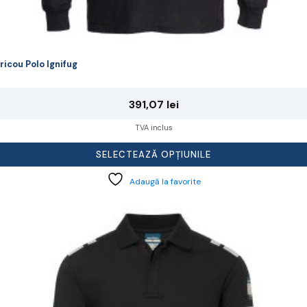
ricou Polo Ignifug
391,07
lei
TVA inclus
SELECTEAZĂ OPȚIUNILE
Adaugă la favorite
cest
rodus
re
ai
ulte
riații.
pțiunile