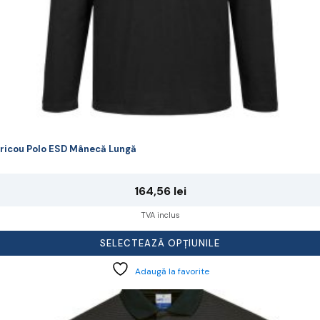
rodusului.
ricou Polo ESD Mânecă Lungă
164,56
lei
TVA inclus
SELECTEAZĂ OPȚIUNILE
Adaugă la favorite
cest
rodus