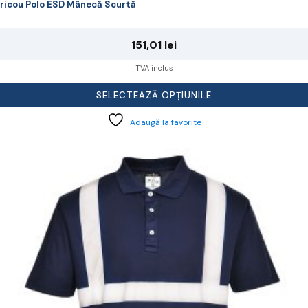
ricou Polo ESD Mânecă Scurtă
151,01
lei
TVA inclus
SELECTEAZĂ OPȚIUNILE
Adaugă la favorite
cest
rodus
re
ai
ulte
riații.
pțiunile
ot
lese