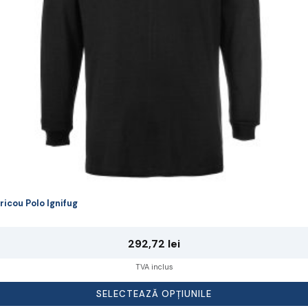
lese
agina
rodusului.
ricou Polo Ignifug
292,72
lei
TVA inclus
SELECTEAZĂ OPȚIUNILE