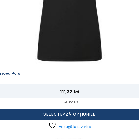
agina
rodusului.
ricou Polo
111,32
lei
TVA inclus
SELECTEAZĂ OPȚIUNILE
Adaugă la favorite
cest