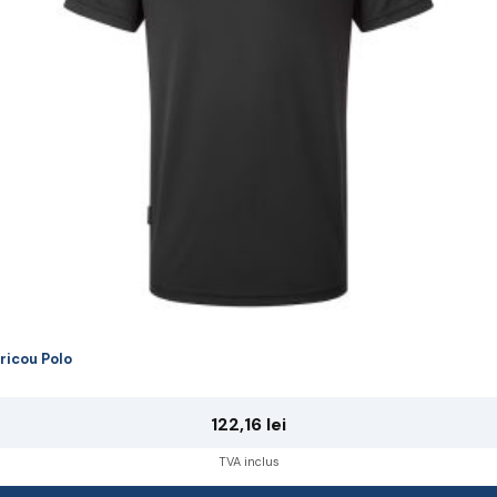
ot
lese
agina
rodusului.
ricou Polo
122,16
lei
TVA inclus