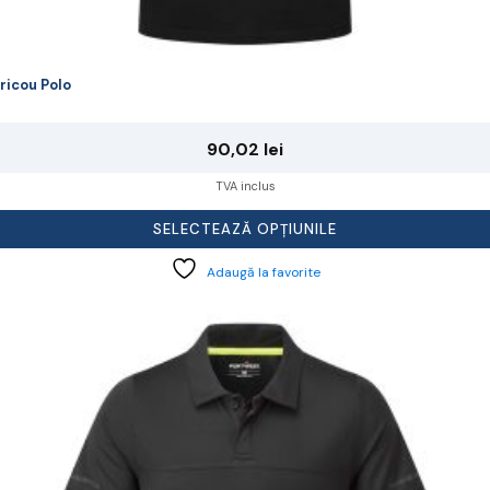
ricou Polo
90,02
lei
TVA inclus
SELECTEAZĂ OPȚIUNILE
Adaugă la favorite
cest
rodus
re
ai
ulte
riații.
pțiunile