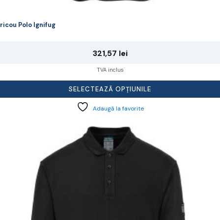
ricou Polo Ignifug
321,57
lei
TVA inclus
SELECTEAZĂ OPȚIUNILE
Adaugă la favorite
cest
rodus
re
ai
ulte
riații.
pțiunile
ot