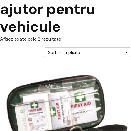
ajutor pentru
vehicule
Afișez toate cele 2 rezultate
cest
rodus
re
ai
ulte
riații.
pțiunile
ot
lese