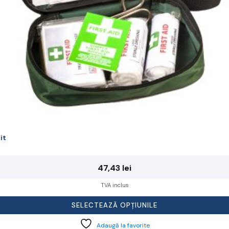
agina
rodusului.
it
47,43
lei
TVA inclus
SELECTEAZĂ OPȚIUNILE
Adaugă la favorite