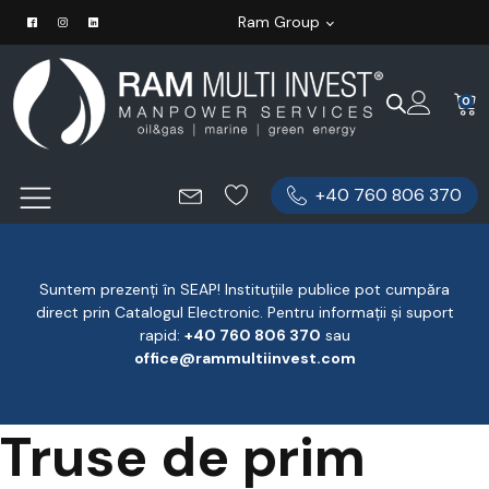
Ram Group
0
+40 760 806 370
Suntem prezenți în SEAP! Instituțiile publice pot cumpăra
direct prin Catalogul Electronic. Pentru informații și suport
rapid:
‪+40 760 806 370
‬ sau
office@rammultiinvest.com
Truse de prim