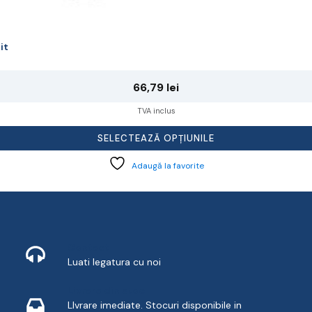
it
66,79
lei
TVA inclus
SELECTEAZĂ OPȚIUNILE
Adaugă la favorite
Contact
Luati legatura cu noi
Livrare din stoc
LIvrare imediate. Stocuri disponibile in