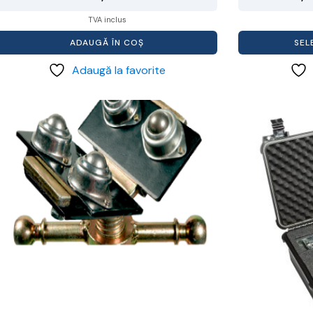
TVA inclus
ADAUGĂ ÎN COȘ
SEL
Adaugă la favorite
Acest
produs
are
mai
multe
ariații.
Opțiunile
pot
i
alese
în
pagina
produsului.