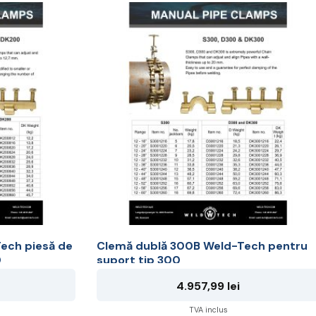
la
la
17.934,99 lei
1.982,9
ech piesă de
Clemă dublă 300B Weld-Tech pentru
0
suport tip 300
4.957,99
lei
TVA inclus