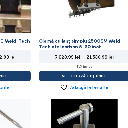
fi
alese
în
pagina
produsului.
00 Weld-Tech
Clemă cu lanț simplu 2500SM Weld-
Tech oțel carbon 5-60 inch
Interval
Inter
–
72,99
lei
7.623,99
lei
21.536,99
lei
de
de
TVA inclus
prețuri:
prețur
NILE
SELECTEAZĂ OPȚIUNILE
11.952,99 lei
7.623,
orite
Adaugă la favorite
până
până
la
la
Acest
31.572,99 lei
21.53
produs
are
mai