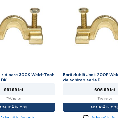
e ridicare 300K Weld-Tech
Bară dublă Jack 200F Wel
 DK
de schimb seria D
991,99
lei
605,99
lei
TVA inclus
TVA inclus
ADAUGĂ ÎN COȘ
ADAUGĂ ÎN CO
Adaugă la favorite
Adaugă la fav