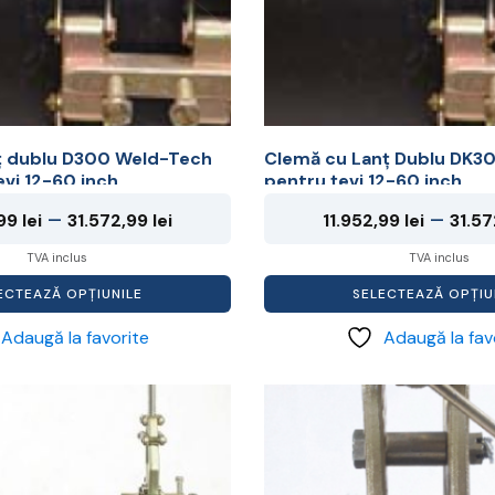
fi
alese
în
pagina
produsului.
ț dublu D300 Weld-Tech
Clemă cu Lanț Dublu DK3
evi 12-60 inch
pentru țevi 12-60 inch
Interval
–
–
,99
lei
31.572,99
lei
11.952,99
lei
31.5
de
TVA inclus
TVA inclus
prețuri:
ECTEAZĂ OPȚIUNILE
SELECTEAZĂ OPȚIU
11.952,99 lei
Adaugă la favorite
Adaugă la fav
până
la
Acest
31.572,99 lei
produs
are
mai