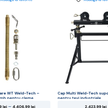
rare WT Weld-Tech –
Cap Multi Weld-Tech supor
imb pentru cleme
pentru țevi industriale
Interval
–
99
lei
4.406,99
lei
2.423,99
lei