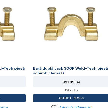
d-Tech piesă
Bară dublă Jack 300F Weld-Tech piesă
schimb clemă D
991,99
lei
TVA inclus
Ș
ADAUGĂ ÎN COȘ
orite
Adaugă la favorite