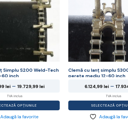
multe
variații.
Opțiunile
pot
fi
alese
în
pagina
produsului.
nț Simplu S200 Weld-Tech
Clemă cu lanț simplu S3
8-60 inch
perete mediu 12-60 inch
Interval
–
–
,99
lei
19.729,99
lei
6.124,99
lei
17.93
de
TVA inclus
TVA inclus
prețuri:
ECTEAZĂ OPȚIUNILE
SELECTEAZĂ OPȚIU
5.574,99 lei
Adaugă la favorite
Adaugă la fav
până