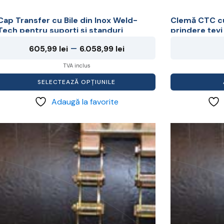
Cap Transfer cu Bile din Inox Weld-
Clemă CTC c
Tech pentru suporți și standuri
prindere țevi
Interval
–
605,99
lei
6.058,99
lei
de
TVA inclus
prețuri:
SELECTEAZĂ OPȚIUNILE
605,99 lei
Adaugă la favorite
până
la
Acest
Acest
6.058,99 lei
produs
produs
are
are
mai
mai
multe
multe
ariații.
variații.
Opțiunile
Opțiunile
pot
pot