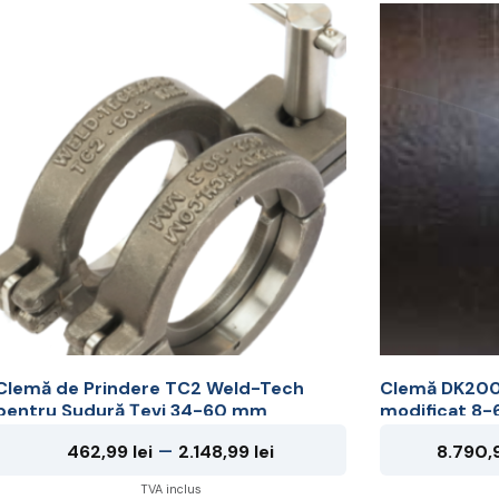
la
Acest
Acest
22.660,99 lei
produs
produs
are
are
mai
mai
multe
multe
ariații.
variații.
Opțiunile
Opțiunile
pot
pot
i
fi
alese
alese
în
în
pagina
pagina
produsului.
produsului.
Clemă de Prindere TC2 Weld-Tech
Clemă DK200 
pentru Sudură Țevi 34-60 mm
modificat 8-
Interval
–
462,99
lei
2.148,99
lei
8.790,
de
TVA inclus