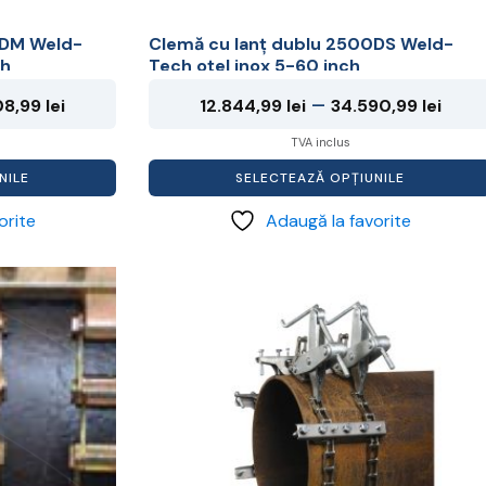
0DM Weld-
Clemă cu lanț dublu 2500DS Weld-
ch
Tech oțel inox 5-60 inch
Interval
Inte
–
08,99
lei
12.844,99
lei
34.590,99
lei
de
de
TVA inclus
prețuri:
prețu
NILE
SELECTEAZĂ OPȚIUNILE
12.844,99 lei
12.8
orite
Adaugă la favorite
până
pân
la
la
Acest
32.508,99 lei
34.5
produs
are
mai
multe
variații.
Opțiunile
pot