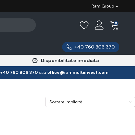
Ram Group
0
+40 760 806 370
Disponibilitate imediata
:
‪+40 760 806 370
‬ sau
office@rammultiinvest.com