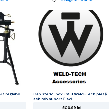
t reglabil
Cap sferic inox FSSB Weld-Tech piesă
schimb suport Flexi
506,99
lei