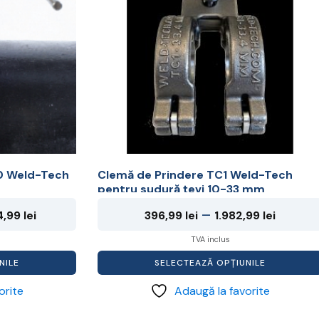
multe
variații.
Opțiunile
pot
fi
alese
în
pagina
produsului.
00 Weld-Tech
Clemă de Prindere TC1 Weld-Tech
pentru sudură țevi 10-33 mm
Interval
Interva
–
4,99
lei
396,99
lei
1.982,99
lei
de
de
TVA inclus
prețuri:
prețuri
NILE
SELECTEAZĂ OPȚIUNILE
6.124,99 lei
396,99 
orite
Adaugă la favorite
până
până