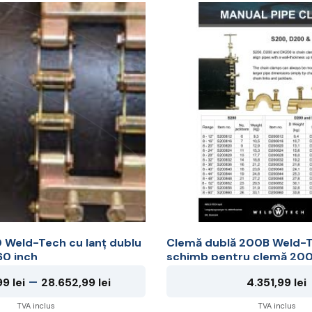
la
19.729,99 lei
Weld-Tech cu lanț dublu
Clemă dublă 200B Weld-T
60 inch
schimb pentru clemă 20
Interval
–
99
lei
28.652,99
lei
4.351,99
lei
de
TVA inclus
TVA inclus