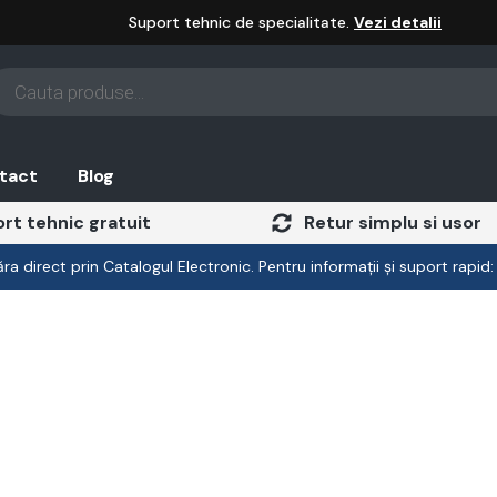
Suport tehnic de specialitate.
Vezi detalii
oducts
arch
tact
Blog
rt tehnic gratuit
Retur simplu si usor
a direct prin Catalogul Electronic. Pentru informații și suport rapid