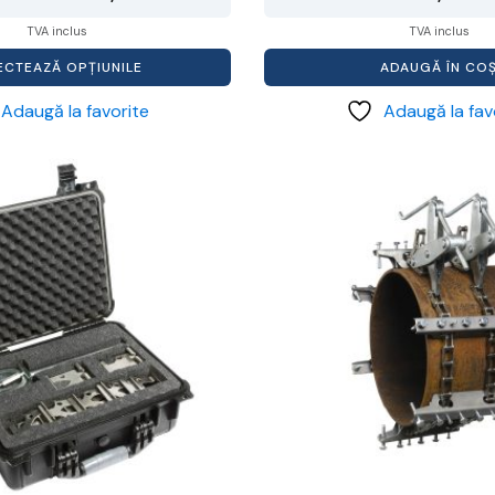
de
TVA inclus
TVA inclus
prețuri:
ECTEAZĂ OPȚIUNILE
ADAUGĂ ÎN CO
881,99 lei
Adaugă la favorite
Adaugă la fav
până
la
Acest
4.406,99 lei
produs
are
mai
multe
variații.
Opțiunile
pot
fi
alese
în
pagina
produsului.