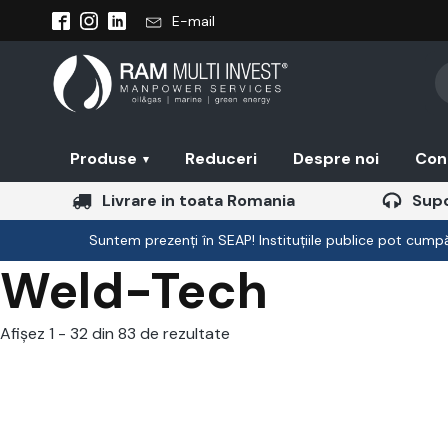
E-mail
Pr
se
Produse
Reduceri
Despre noi
Con
▾
Livrare in toata Romania
Supo
Suntem prezenți în SEAP! Instituțiile publice pot cumpăr
Weld-Tech
Afișez 1 - 32 din 83 de rezultate