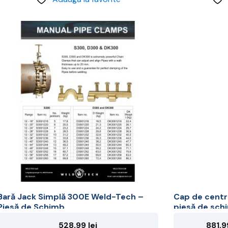
Acest
produs
are
mai
multe
variații.
Opțiunile
pot
fi
alese
în
pagina
produsului.
Bară Jack Simplă 300E Weld-Tech –
Cap de cent
Piesă de Schimb
piesă de sch
528,99
lei
881,