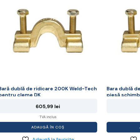
Bară dublă de ridicare 200K Weld-Tech
Bara dublă d
pentru cleme DK
piesă schimb
605,99
lei
TVA inclus
ADAUGĂ ÎN COȘ
Adaugă la favorite