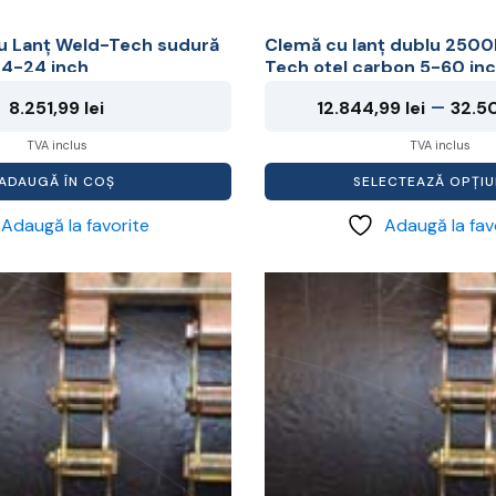
u Lanț Weld-Tech sudură
Clemă cu lanț dublu 250
 4-24 inch
Tech oțel carbon 5-60 in
–
8.251,99
lei
12.844,99
lei
32.5
TVA inclus
TVA inclus
ADAUGĂ ÎN COȘ
SELECTEAZĂ OPȚIU
Adaugă la favorite
Adaugă la fav
Acest
produs
are
mai
multe
variații.
Opțiunile
pot