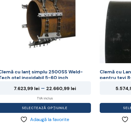
multe
multe
ariații.
variații.
Opțiunile
Opțiunile
pot
pot
i
fi
alese
alese
în
în
pagina
pagina
produsului.
produsului.
Clemă cu lanț simplu 2500SS Weld-
Clemă cu La
Tech oțel inoxidabil 5-60 inch
pentru țevi 
Interval
–
7.623,99
lei
22.660,99
lei
5.574
de
TVA inclus
prețuri:
SELECTEAZĂ OPȚIUNILE
SEL
7.623,99 lei
Adaugă la favorite
până