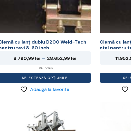
i
fi
alese
alese
în
în
pagina
pagina
produsului.
produsului.
Clemă cu lanț dublu D200 Weld-Tech
Clemă cu lan
pentru țevi 8-60 inch
oțel pentru ț
Interval
–
8.790,99
lei
28.652,99
lei
11.952
de
TVA inclus
prețuri:
SELECTEAZĂ OPȚIUNILE
SEL
8.790,99 lei
Adaugă la favorite
până
la
Acest
Acest
28.652,99 lei
produs
produs
are
are
mai
mai