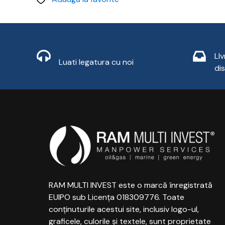
Li
Contact
LI
Luati legatura cu noi
di
RAM MULTI INVEST este o marcă înregistrată
EUIPO sub Licența 018309776. Toate
conținuturile acestui site, inclusiv logo-ul,
graficele, culorile și textele, sunt proprietate