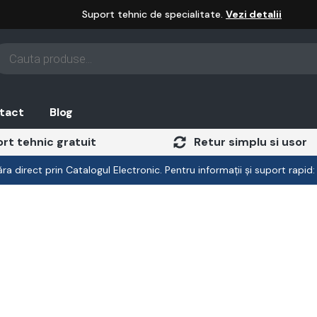
Suport tehnic de specialitate.
Vezi detalii
oducts
arch
tact
Blog
rt tehnic gratuit
Retur simplu si usor
a direct prin Catalogul Electronic. Pentru informații și suport rapid