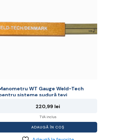
Manometru WT Gauge Weld-Tech
pentru sisteme sudură țevi
220,99
lei
TVA inclus
ADAUGĂ ÎN COȘ
Adaugă la favorite