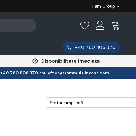
Ram Group
0
+40 760 806 370
Disponibilitate imediata
:
‪+40 760 806 370
‬ sau
office@rammultiinvest.com