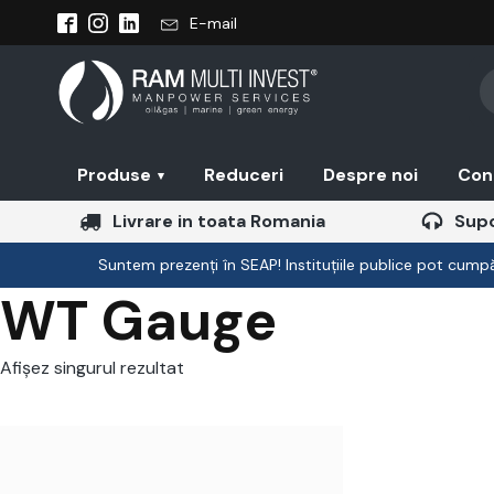
E-mail
Pr
se
Produse
Reduceri
Despre noi
Con
▾
Livrare in toata Romania
Supo
Suntem prezenți în SEAP! Instituțiile publice pot cumpăr
WT Gauge
Afișez singurul rezultat