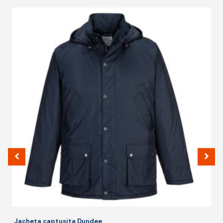
Jacheta captusita Dundee