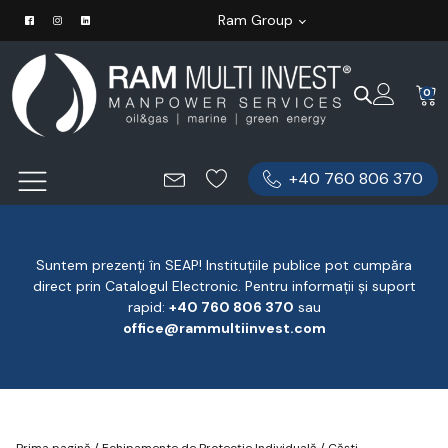
Ram Group
0
+40 760 806 370
Suntem prezenți în SEAP! Instituțiile publice pot cumpăra
direct prin Catalogul Electronic. Pentru informații și suport
rapid:
‪+40 760 806 370
‬ sau
office@rammultiinvest.com
Prima pagină
/
Echipamente de Protecție Individuală
/
Căști