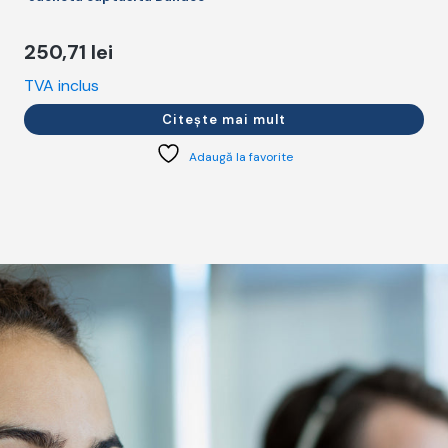
250,71
lei
TVA inclus
T
Citește mai mult
Adaugă la favorite