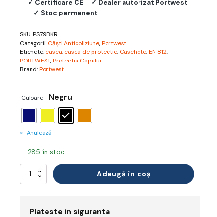
✓ Certificare CE
✓ Dealer autorizat Portwest
✓ Stoc permanent
SKU:
PS79BKR
Categorii:
Căști Anticoliziune
,
Portwest
Etichete:
casca
,
casca de protectie
,
Caschete
,
EN 812
,
PORTWEST
,
Protectia Capului
Brand:
Portwest
: Negru
Culoare
Anulează
285 în stoc
Cantitate
Adaugă în coș
Cască
Anticoliziune
AirTech
Ușoară
Plateste in siguranta