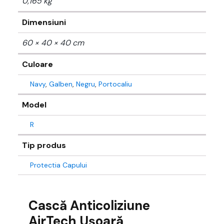
0,165 kg
Dimensiuni
60 × 40 × 40 cm
Culoare
Navy
,
Galben
,
Negru
,
Portocaliu
Model
R
Tip produs
Protectia Capului
Cască Anticoliziune
AirTech Ușoară