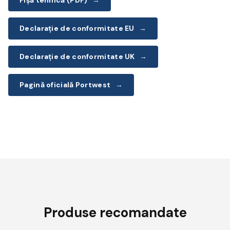
Fișă tehnică (PDF)
→
Declarație de conformitate EU
→
Declarație de conformitate UK
→
Pagină oficială Portwest
→
Produse recomandate