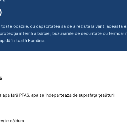
EME
)
 toate ocaziile, cu capacitatea sa de a rezista la vânt, aceasta es
i protecția internă a bărbiei, buzunarele de securitate cu fermoar r
rapidă în toată România.
pă
la apă fără PFAS, apa se îndepărtează de suprafața țesăturii
rește căldura