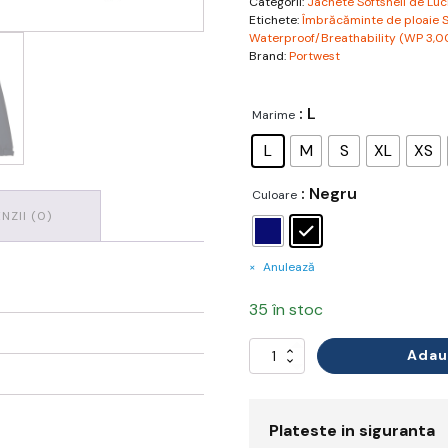
Categorii:
Jachete Softshell de Luc
Etichete:
Îmbrăcăminte de ploaie S
Waterproof/Breathability (WP 3
Brand:
Portwest
: L
Marime
L
M
S
XL
XS
: Negru
Culoare
NZII (0)
Anulează
35 în stoc
Adau
Cantitate
Charlotte
Women's
Softshell
(3L)
Plateste in siguranta