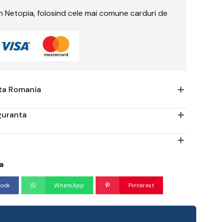
rin Netopia, folosind cele mai comune carduri de
ata Romania
iguranta
a
ook
WhatsApp
Pinterest