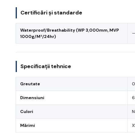
Certificări și standarde
Waterproof/Breathability (WP 3,000mm, MVP
1000g/M²/24hr)
Specificații tehnice
Greutate
0
Dimensiuni
6
Culori
N
Mărimi
X