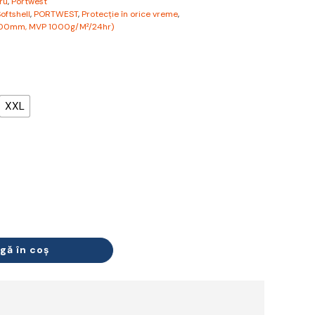
ru
,
Portwest
oftshell
,
PORTWEST
,
Protecție în orice vreme
,
,000mm, MVP 1000g/M²/24hr)
XXL
gă în coș