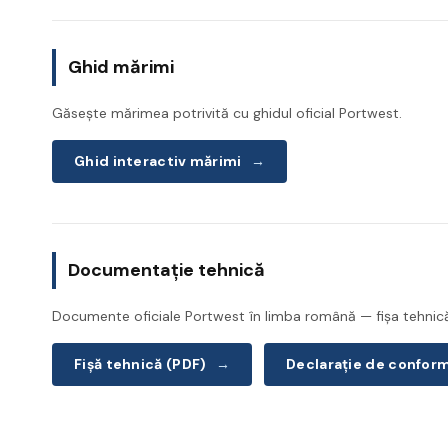
Ghid mărimi
Găsește mărimea potrivită cu ghidul oficial Portwest.
Ghid interactiv mărimi
→
Documentație tehnică
Documente oficiale Portwest în limba română — fișa tehnică 
Fișă tehnică (PDF)
→
Declarație de confor