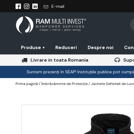
E-mail
Pr
se
Produse
Reduceri
Despre noi
Con
▾
Livrare in toata Romania
Supo
Suntem prezenți în SEAP! Instituțiile publice pot cumpăr
Prima pagină
/
Îmbrăcăminte de Protecție
/
Jachete Softshell de Luc