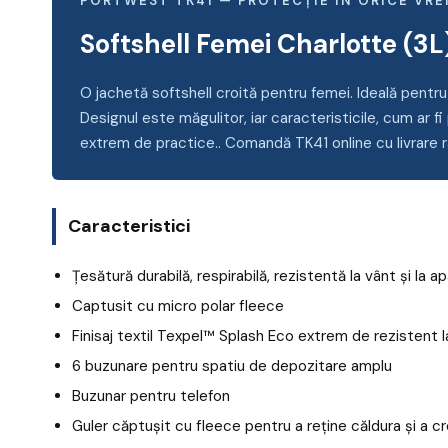
PORTWEST TK41 — PROTECȚIE ÎN ORICE VR
Softshell Femei Charlotte (3L
O jachetă softshell croită pentru femei. Ideală pentru
Designul este măgulitor, iar caracteristicile, cum ar f
extrem de practice.. Comandă TK41 online cu livrare 
Caracteristici
Țesătură durabilă, respirabilă, rezistentă la vânt și la a
Captusit cu micro polar fleece
Finisaj textil Texpel™ Splash Eco extrem de rezistent 
6 buzunare pentru spatiu de depozitare amplu
Buzunar pentru telefon
Guler căptușit cu fleece pentru a reține căldura și a c