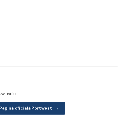
odusului.
Pagină oficială Portwest
→