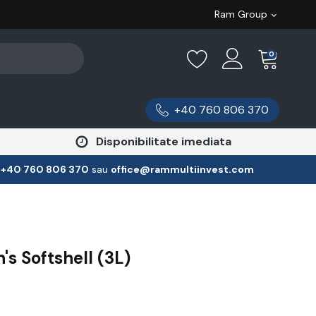
Ram Group
0
+40 760 806 370
Disponibilitate imediata
:
‪+40 760 806 370
‬ sau
office@rammultiinvest.com
s Softshell (3L)