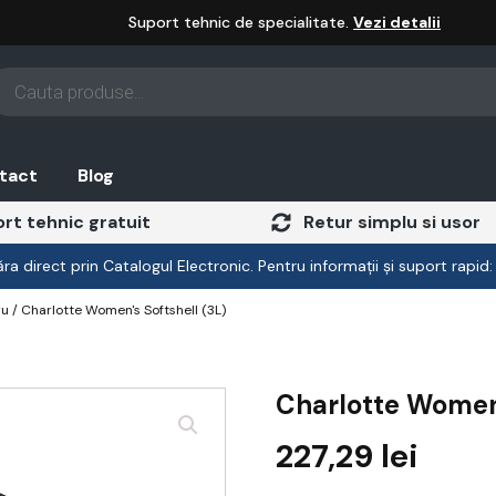
Suport tehnic de specialitate.
Vezi detalii
oducts
arch
tact
Blog
rt tehnic gratuit
Retur simplu si usor
a direct prin Catalogul Electronic. Pentru informații și suport rapid
ru
/ Charlotte Women's Softshell (3L)
Charlotte Women'
227,29
lei