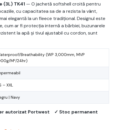
e (3L) TK41
— O jachetă softshell croită pentru
caziile, cu capacitatea sa de a rezista la vânt,
mai elegantă la un fleece tradițional. Designul este
le, cum ar fi protecția internă a bărbiei, buzunarele
istent la apă și tivul ajustabil cu cordon, sunt
aterproof/Breathability (WP 3,000mm, MVP
000g/M²/24hr)
mpermeabil
S – XXL
egru | Navy
er autorizat Portwest
✓ Stoc permanent