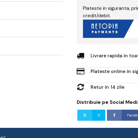
Plateste in siguranta, p
credit/debit.
Livrare rapida in to
Plateste online in s
Retur in 14 zile
Distribuie pe Social Medi
X
Faceb