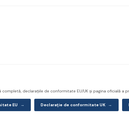
completă, declarațiile de conformitate EU/UK și pagina oficială a pr
mitate EU
→
Declarație de conformitate UK
→