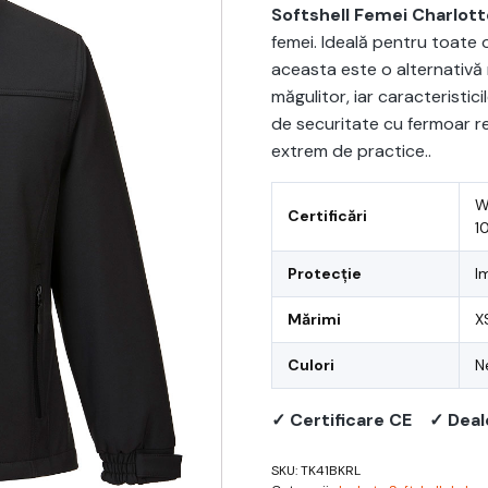
Softshell Femei Charlott
femei. Ideală pentru toate o
aceasta este o alternativă 
măgulitor, iar caracteristici
de securitate cu fermoar rez
extrem de practice..
W
Certificări
1
Protecție
I
Mărimi
X
Culori
N
✓ Certificare CE
✓ Deal
SKU:
TK41BKRL