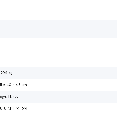
—
.704 kg
5 × 40 × 43 cm
egru | Navy
S, S, M, L, XL, XXL