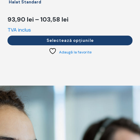
Halat Standard
Interval
93,90
lei
–
103,58
lei
de
TVA inclus
T
prețuri:
Selectează opțiunile
93,90 lei
Adaugă la favorite
până
la
103,58 lei