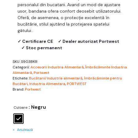
personalul din bucatarii. Avand un mod de ajustare
usor, bandana ofera confort deosebit utilizatorului.
Oferă, de asemenea, o protecție excelentă în
bucătărie, stilul ajutând la protejarea spatelui
gâtului..
✓ Certificare CE
✓ Dealer autorizat Portwest
✓ Stoc permanent
SKU:
S903BKR
Categorii:
Accesorii Industria Alimentară
,
Îmbrăcăminte Industria
Alimentară
,
Portwest
Etichete:
Bucătarii/Industria alimentară
,
Îmbrăcăminte pentru
Bucătari
,
Industria Alimentara
,
PORTWEST
Brand:
Portwest
: Negru
Culoare
Anulează