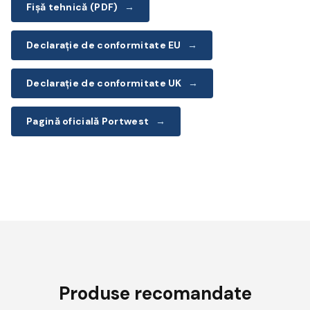
Fișă tehnică (PDF)
→
Declarație de conformitate EU
→
Declarație de conformitate UK
→
Pagină oficială Portwest
→
Produse recomandate