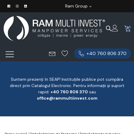
Ram Group
0
+40 760 806 370
Suntem prezenți în SEAP! Instituțiile publice pot cumpăra
direct prin Catalogul Electronic. Pentru informații și suport
rapid:
‪+40 760 806 370
‬ sau
office@rammultiinvest.com
Prima pagină
/
Îmbrăcăminte de Protecție
/
Îmbrăcăminte Industria