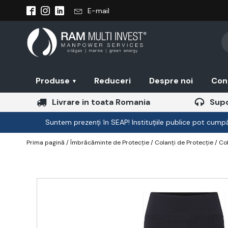
E-mail
Pr
se
Produse
Reduceri
Despre noi
Con
▾
Livrare in toata Romania
Supo
Suntem prezenți în SEAP! Instituțiile publice pot cumpăr
Prima pagină
/
Îmbrăcăminte de Protecție
/
Colanți de Protecție
/ Col