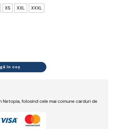
XS
XXL
XXXL
gă în coș
rin Netopia, folosind cele mai comune carduri de