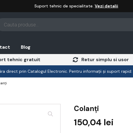
Suport tehnic de specialitate.
Vezi detalii
oducts
arch
tact
Blog
rt tehnic gratuit
Retur simplu si usor
a direct prin Catalogul Electronic. Pentru informații și suport rapid
anți
Colanți
150,04
lei