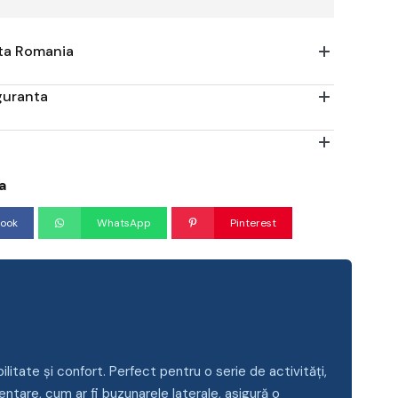
ata Romania
iguranta
a
ook
WhatsApp
Pinterest
itate și confort. Perfect pentru o serie de activități,
imentare, cum ar fi buzunarele laterale, asigură o