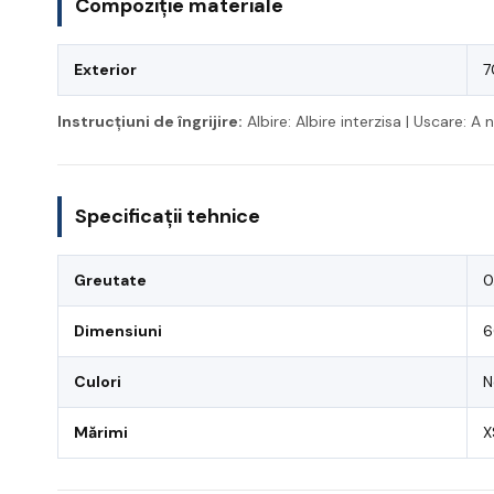
Compoziție materiale
Exterior
7
Instrucțiuni de îngrijire:
Albire: Albire interzisa | Uscare: A
Specificații tehnice
Greutate
0
Dimensiuni
6
Culori
N
Mărimi
X