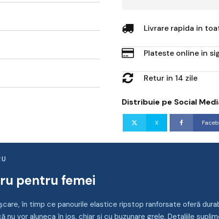
Livrare rapida in to
Plateste online in s
Retur in 14 zile
Distribuie pe Social Medi
X
Faceb
RU
cru pentru femei
are, în timp ce panourile elastice ripstop ranforsate oferă durabil
 că nu vor aluneca în jos, chiar și cu buzunare grele. Detaliile supl