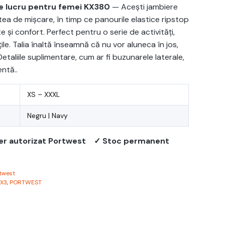
de lucru pentru femei KX380
— Acești jambiere
tea de mișcare, în timp ce panourile elastice ripstop
e și confort. Perfect pentru o serie de activități,
ățile. Talia înaltă înseamnă că nu vor aluneca în jos,
Detaliile suplimentare, cum ar fi buzunarele laterale,
ntă..
XS – XXXL
Negru | Navy
er autorizat Portwest
✓ Stoc permanent
twest
X3
,
PORTWEST