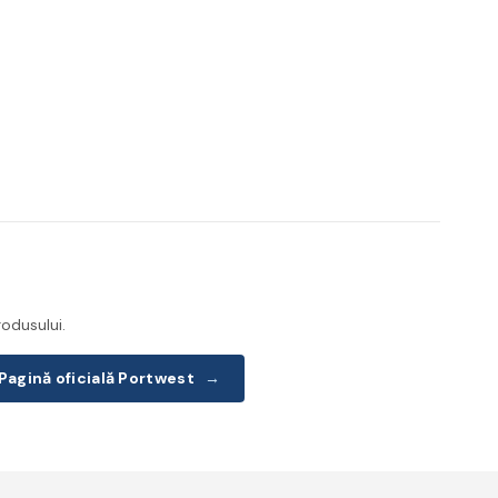
odusului.
Pagină oficială Portwest
→