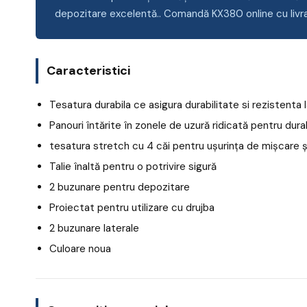
depozitare excelentă.. Comandă KX380 online cu livra
Caracteristici
Tesatura durabila ce asigura durabilitate si rezistenta l
Panouri întărite în zonele de uzură ridicată pentru dur
tesatura stretch cu 4 căi pentru ușurința de mișcare ș
Talie înaltă pentru o potrivire sigură
2 buzunare pentru depozitare
Proiectat pentru utilizare cu drujba
2 buzunare laterale
Culoare noua