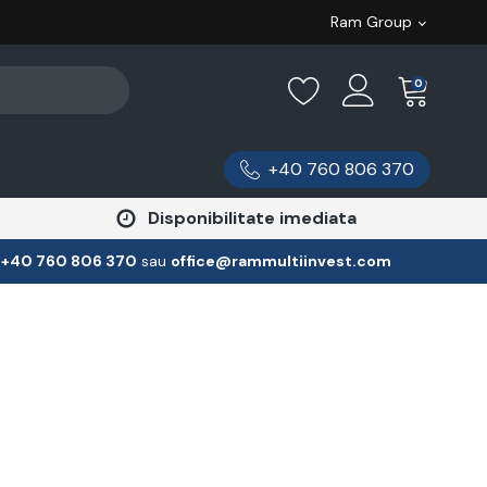
Ram Group
0
+40 760 806 370
Disponibilitate imediata
:
‪+40 760 806 370
‬ sau
office@rammultiinvest.com