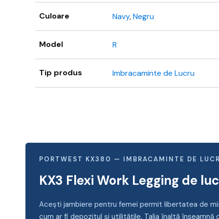
Culoare
Navy
,
Negru
Model
R
Tip produs
Imbracaminte de Lucru
PORTWEST KX380 — IMBRACAMINTE DE LUC
KX3 Flexi Work Legging de lu
Acești jambiere pentru femei permit libertatea de mișc
cum ar fi depozitul și utilitățile. Talia înaltă înseamnă