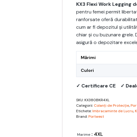
KX3 Flexi Work Legging 
pentru femei permit liberta
ranforsate oferă durabilitat
cum ar fi depozitul și utilit
chiar și cu buzunare grele. 
asigură o depozitare excele
Mărimi
Culori
✓ Certificare CE
✓ Deal
SKU:
KX380BKR4XL
Categorii:
Colanți de Protecție
,
Por
Etichete:
Imbracaminte de Lucru
,
K
Brand:
Portwest
: 4XL
Marime