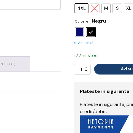
4XL
L
M
S
XL
: Negru
Culoare
Anulează
177 în stoc
NZII (0)
Adau
Cantitate
Colanți
Plateste in siguranta
Plateste in siguranta, p
credit/debit.