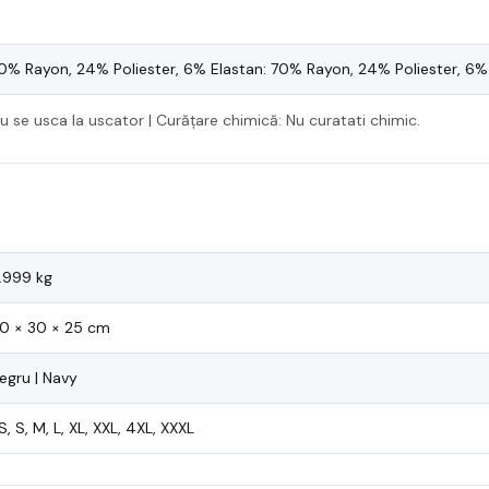
0% Rayon, 24% Poliester, 6% Elastan: 70% Rayon, 24% Poliester, 6%
 nu se usca la uscator | Curățare chimică: Nu curatati chimic.
.999 kg
0 × 30 × 25 cm
egru | Navy
S, S, M, L, XL, XXL, 4XL, XXXL