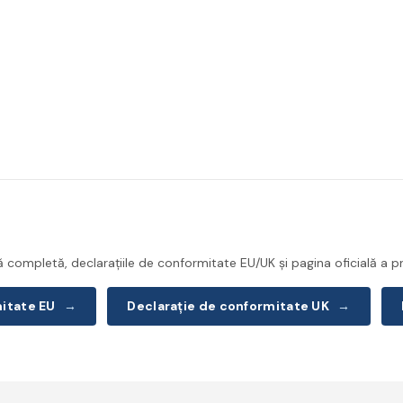
completă, declarațiile de conformitate EU/UK și pagina oficială a pr
mitate EU
→
Declarație de conformitate UK
→