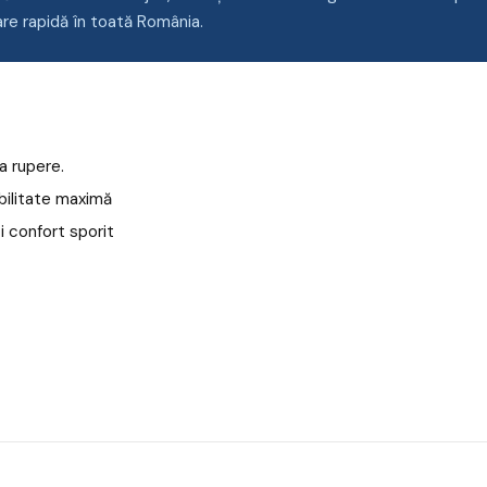
re rapidă în toată România.
a rupere.
abilitate maximă
i confort sporit