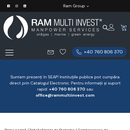
Ram Group
0
+40 760 806 370
Suntem prezenți în SEAP! Instituțiile publice pot cumpăra
direct prin Catalogul Electronic. Pentru informații și suport
rapid:
‪+40 760 806 370
‬ sau
office@rammultiinvest.com
Prima pagină
/
Îmbrăcăminte de Protecție
/
Combinezoane de