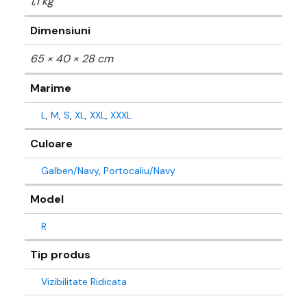
1,1 kg
Dimensiuni
65 × 40 × 28 cm
Marime
L
,
M
,
S
,
XL
,
XXL
,
XXXL
Culoare
Galben/Navy
,
Portocaliu/Navy
Model
R
Tip produs
Vizibilitate Ridicata