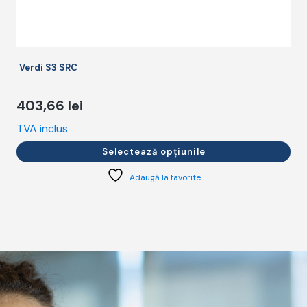
Verdi S3 SRC
403,66
lei
TVA inclus
T
Selectează opțiunile
Adaugă la favorite