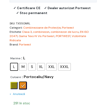
✓ Certificare CE
✓ Dealer autorizat Portwest
✓ Stoc permanent
SKU:
TX55ONRL
Categorii:
Combinezoane de Protecție
,
Portwest
Etichete:
Clasa 3
,
combinezon
,
combinezon de lucru
,
EN ISO
20471
,
Gama Texo Hi Vis Portwest
,
PORTWEST
,
Vizibilitate
Ridicata
Brand:
Portwest
: L
Marime
L
M
S
XL
XXL
XXXL
: Portocaliu/Navy
Culoare
Anulează
291 în stoc