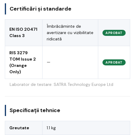
Certificări și standarde
Îmbrăcăminte de
EN ISO 20471
avertizare cu vizibilitate
APROBAT
Class 3
ridicată
RIS 3279
TOM Issue 2
—
APROBAT
(Orange
Only)
Laborator de testare: SATRA Technology Europe Ltd
Specificații tehnice
Greutate
1.1 kg