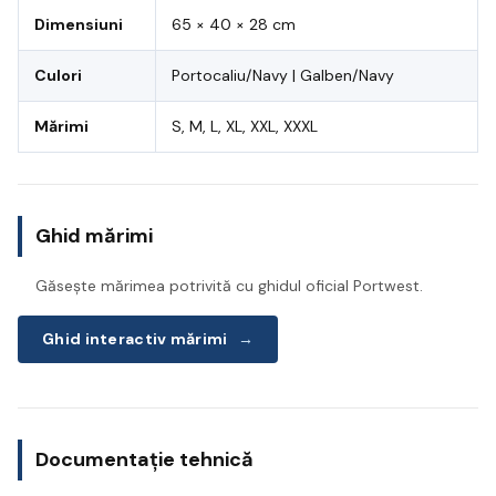
Dimensiuni
65 × 40 × 28 cm
Culori
Portocaliu/Navy | Galben/Navy
Mărimi
S, M, L, XL, XXL, XXXL
Ghid mărimi
Găsește mărimea potrivită cu ghidul oficial Portwest.
Ghid interactiv mărimi
→
Documentație tehnică