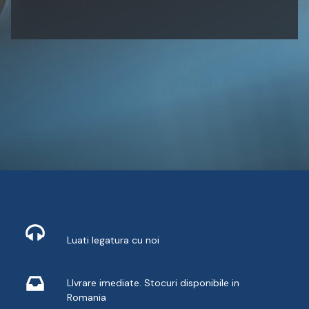
Contact
Luati legatura cu noi
Livrare din stoc
LIvrare imediate. Stocuri disponibile in
Romania