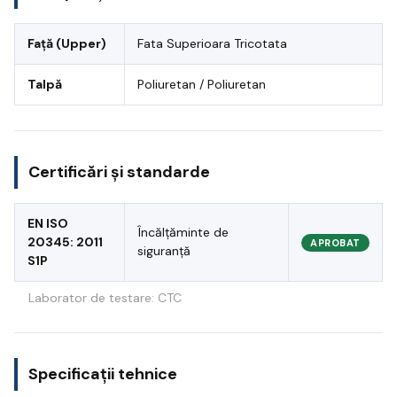
Față (Upper)
Fata Superioara Tricotata
Talpă
Poliuretan / Poliuretan
Certificări și standarde
EN ISO
Încălțăminte de
20345: 2011
APROBAT
siguranță
S1P
Laborator de testare: CTC
Specificații tehnice