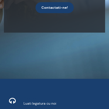
Contactati-ne!
Contact
Luati legatura cu noi