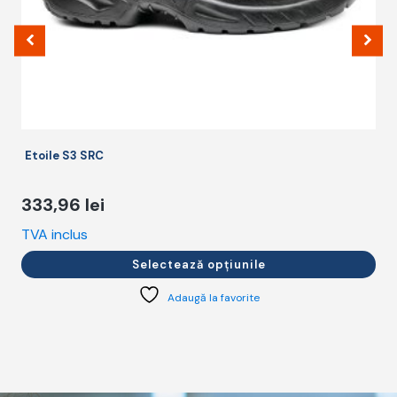
pagina
p
produsului.
p
Etoile S3 SRC
333,96
lei
TVA inclus
T
Selectează opțiunile
Adaugă la favorite