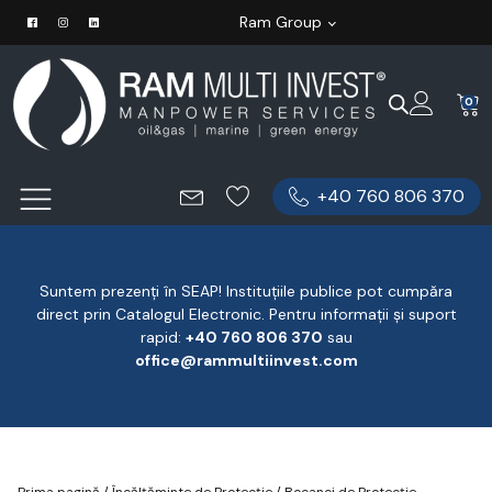
Ram Group
0
+40 760 806 370
Suntem prezenți în SEAP! Instituțiile publice pot cumpăra
direct prin Catalogul Electronic. Pentru informații și suport
rapid:
‪+40 760 806 370
‬ sau
office@rammultiinvest.com
Prima pagină
/
Încălțăminte de Protecție
/
Bocanci de Protecție