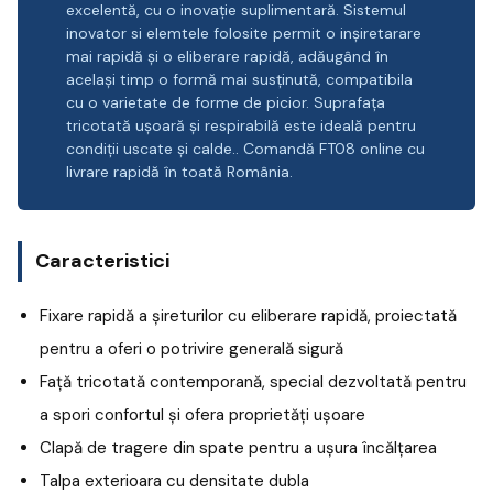
excelentă, cu o inovație suplimentară. Sistemul
inovator si elemtele folosite permit o inșiretarare
mai rapidă și o eliberare rapidă, adăugând în
același timp o formă mai susținută, compatibila
cu o varietate de forme de picior. Suprafața
tricotată ușoară și respirabilă este ideală pentru
condiții uscate și calde.. Comandă FT08 online cu
livrare rapidă în toată România.
Caracteristici
Fixare rapidă a șireturilor cu eliberare rapidă, proiectată
pentru a oferi o potrivire generală sigură
Față tricotată contemporană, special dezvoltată pentru
a spori confortul și ofera proprietăți ușoare
Clapă de tragere din spate pentru a ușura încălțarea
Talpa exterioara cu densitate dubla