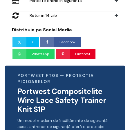
Plateste online in siguranta
Retur in 14 zile
Distribuie pe Social Media
X
Facebook
WhatsApp
Pinterest
PORTWEST FT08 — PROTECȚIA
PICIOARELOR
Portwest Compositelite
Wire Lace Safety Trainer
Knit S1P
Un model modern de încălțăminte de siguranță,
acest antrenor de siguranță oferă o protecție