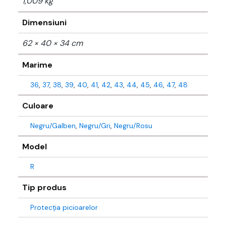
1,009 kg
Dimensiuni
62 × 40 × 34 cm
Marime
36
,
37
,
38
,
39
,
40
,
41
,
42
,
43
,
44
,
45
,
46
,
47
,
48
Culoare
Negru/Galben
,
Negru/Gri
,
Negru/Rosu
Model
R
Tip produs
Protecția picioarelor