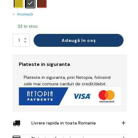
Anulează
33 în stoc
Cantitate
Adaugă în coș
Composite
Textile
Wire
Lace
Plateste in siguranta
Trainer
S1P
Plateste in siguranta, prin Netopia, folosind
SRC
cele mai comune carduri de credit/debit.
Livrare rapida in toata Romania