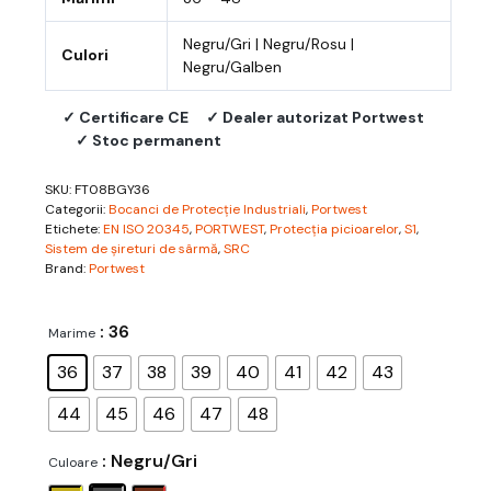
Negru/Gri | Negru/Rosu |
Culori
Negru/Galben
✓ Certificare CE
✓ Dealer autorizat Portwest
✓ Stoc permanent
SKU:
FT08BGY36
Categorii:
Bocanci de Protecție Industriali
,
Portwest
Etichete:
EN ISO 20345
,
PORTWEST
,
Protecția picioarelor
,
S1
,
Sistem de șireturi de sârmă
,
SRC
Brand:
Portwest
: 36
Marime
36
37
38
39
40
41
42
43
44
45
46
47
48
: Negru/Gri
Culoare