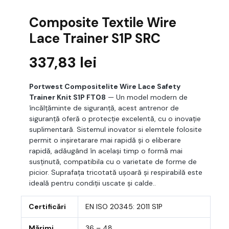
Composite Textile Wire
Lace Trainer S1P SRC
337,83
lei
Portwest Compositelite Wire Lace Safety
Trainer Knit S1P FT08
— Un model modern de
încălțăminte de siguranță, acest antrenor de
siguranță oferă o protecție excelentă, cu o inovație
suplimentară. Sistemul inovator si elemtele folosite
permit o inșiretarare mai rapidă și o eliberare
rapidă, adăugând în același timp o formă mai
susținută, compatibila cu o varietate de forme de
picior. Suprafața tricotată ușoară și respirabilă este
ideală pentru condiții uscate și calde..
Certificări
EN ISO 20345: 2011 S1P
Mărimi
36 – 48