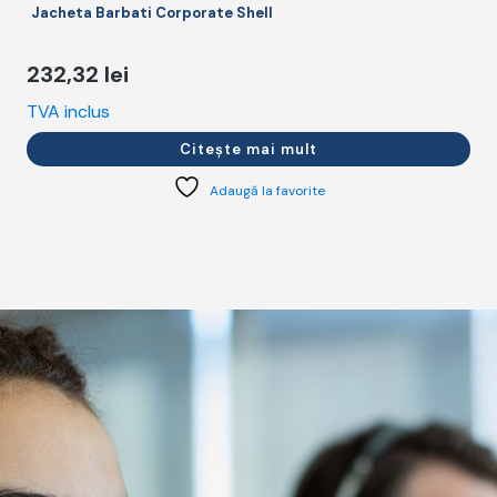
Jacheta Barbati Corporate Shell
232,32
lei
TVA inclus
T
Citește mai mult
Adaugă la favorite