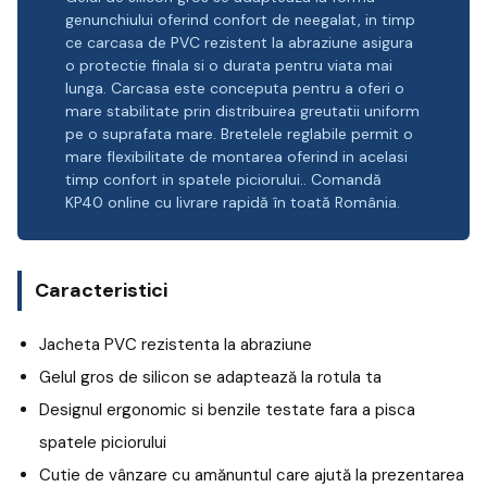
genunchiului oferind confort de neegalat, in timp
ce carcasa de PVC rezistent la abraziune asigura
o protectie finala si o durata pentru viata mai
lunga. Carcasa este conceputa pentru a oferi o
mare stabilitate prin distribuirea greutatii uniform
pe o suprafata mare. Bretelele reglabile permit o
mare flexibilitate de montarea oferind in acelasi
timp confort in spatele piciorului.. Comandă
KP40 online cu livrare rapidă în toată România.
Caracteristici
Jacheta PVC rezistenta la abraziune
Gelul gros de silicon se adaptează la rotula ta
Designul ergonomic si benzile testate fara a pisca
spatele piciorului
Cutie de vânzare cu amănuntul care ajută la prezentarea