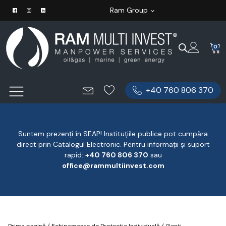
Ram Group
0
+40 760 806 370
Suntem prezenți în SEAP! Instituțiile publice pot cumpăra
direct prin Catalogul Electronic. Pentru informații și suport
rapid:
‪+40 760 806 370
‬ sau
office@rammultiinvest.com
Prima pagină
/
Echipamente de Protecție Individuală
/
Genți,