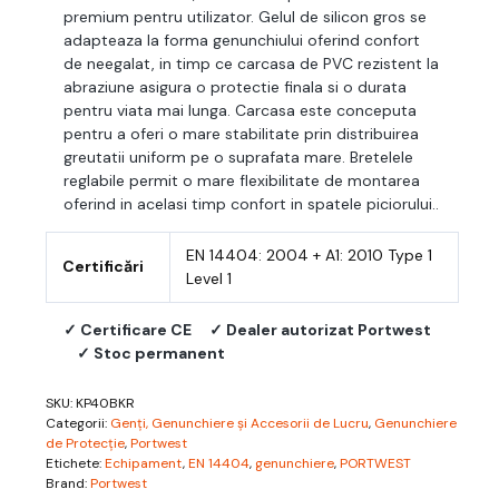
premium pentru utilizator. Gelul de silicon gros se
adapteaza la forma genunchiului oferind confort
de neegalat, in timp ce carcasa de PVC rezistent la
abraziune asigura o protectie finala si o durata
pentru viata mai lunga. Carcasa este conceputa
pentru a oferi o mare stabilitate prin distribuirea
greutatii uniform pe o suprafata mare. Bretelele
reglabile permit o mare flexibilitate de montarea
oferind in acelasi timp confort in spatele piciorului..
EN 14404: 2004 + A1: 2010 Type 1
Certificări
Level 1
✓ Certificare CE
✓ Dealer autorizat Portwest
✓ Stoc permanent
SKU:
KP40BKR
Categorii:
Genți, Genunchiere și Accesorii de Lucru
,
Genunchiere
de Protecție
,
Portwest
Etichete:
Echipament
,
EN 14404
,
genunchiere
,
PORTWEST
Brand:
Portwest