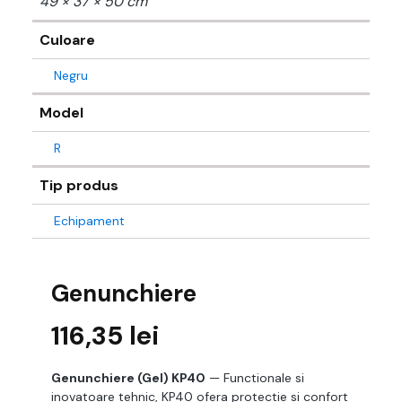
49 × 37 × 50 cm
Culoare
Negru
Model
R
Tip produs
Echipament
Genunchiere
116,35
lei
Genunchiere (Gel) KP40
— Functionale si
inovatoare tehnic, KP40 ofera protectie si confort