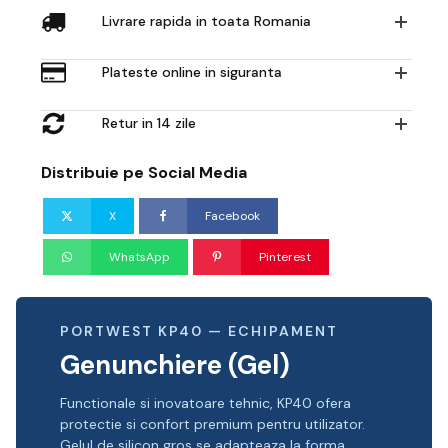
Livrare rapida in toata Romania
Plateste online in siguranta
Retur in 14 zile
Distribuie pe Social Media
X
Facebook
WhatsApp
Pinterest
PORTWEST KP40 — ECHIPAMENT
Genunchiere (Gel)
Functionale si inovatoare tehnic, KP40 ofera
protectie si confort premium pentru utilizator.
Gelul de silicon gros se adapteaza la forma