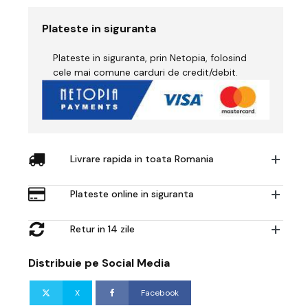
Bumbac
Curatare
Plateste in siguranta
-
GVS
Plateste in siguranta, prin Netopia, folosind
Elipse
-
cele mai comune carduri de credit/debit.
Accesoriu
Intretinere
Livrare rapida in toata Romania
Plateste online in siguranta
Retur in 14 zile
Distribuie pe Social Media
X
Facebook