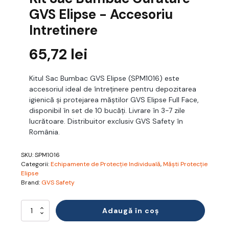
GVS Elipse - Accesoriu
Intretinere
65,72
lei
Kitul Sac Bumbac GVS Elipse (SPM1016) este
accesoriul ideal de întreținere pentru depozitarea
igienică și protejarea măștilor GVS Elipse Full Face,
disponibil în set de 10 bucăți. Livrare în 3-7 zile
lucrătoare. Distribuitor exclusiv GVS Safety în
România.
SKU:
SPM1016
Categorii:
Echipamente de Protecție Individuală
,
Măști Protecție
Elipse
Brand:
GVS Safety
Cantitate
Adaugă în coș
Kit
Sac