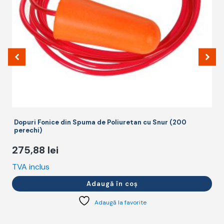
Dopuri Fonice din Spuma de Poliuretan cu Snur (200
perechi)
275,88
lei
TVA inclus
T
Adaugă în coș
Adaugă la favorite