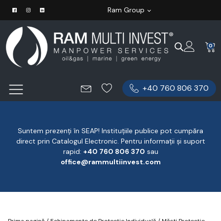
Ram Group
0
+40 760 806 370
Suntem prezenți în SEAP! Instituțiile publice pot cumpăra
direct prin Catalogul Electronic. Pentru informații și suport
rapid:
‪+40 760 806 370
‬ sau
office@rammultiinvest.com
Prima pagină
/
Echipamente de Protecție Individuală
/
Măști Protecție