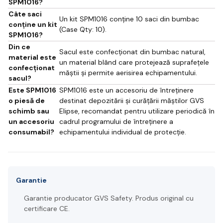
SPM1016?
Câte saci
Un kit SPM1016 conține 10 saci din bumbac
conține un kit
(Case Qty: 10).
SPM1016?
Din ce
Sacul este confecționat din bumbac natural,
material este
un material blând care protejează suprafețele
confecționat
măștii și permite aerisirea echipamentului.
sacul?
Este SPM1016
SPM1016 este un accesoriu de întreținere
o piesă de
destinat depozitării și curățării măștilor GVS
schimb sau
Elipse, recomandat pentru utilizare periodică în
un accesoriu
cadrul programului de întreținere a
consumabil?
echipamentului individual de protecție.
Garantie
Garantie producator GVS Safety. Produs original cu
certificare CE.