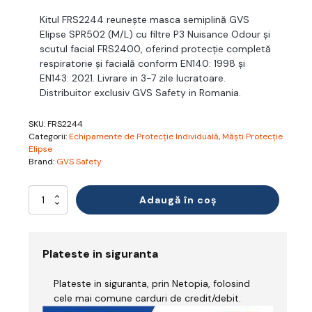
Kitul FRS2244 reunește masca semiplină GVS
Elipse SPR502 (M/L) cu filtre P3 Nuisance Odour și
scutul facial FRS2400, oferind protecție completă
respiratorie și facială conform EN140: 1998 și
EN143: 2021. Livrare in 3-7 zile lucratoare.
Distribuitor exclusiv GVS Safety in Romania.
SKU:
FRS2244
Categorii:
Echipamente de Protecție Individuală
,
Măști Protecție
Elipse
Brand:
GVS Safety
Cantitate
Adaugă în coș
Kit
Folie
Protecție
FR
Plateste in siguranta
-
GVS
Plateste in siguranta, prin Netopia, folosind
Elipse
-
cele mai comune carduri de credit/debit.
pentru