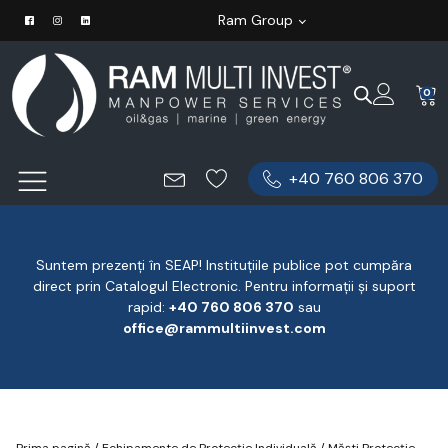
Ram Group
0
+40 760 806 370
Suntem prezenți în SEAP! Instituțiile publice pot cumpăra
direct prin Catalogul Electronic. Pentru informații și suport
rapid:
‪+40 760 806 370
‬ sau
office@rammultiinvest.com
Prima pagină
/
Echipamente de Protecție Individuală
/
Măști Protecție