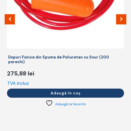
Dopuri Fonice din Spuma de Poliuretan cu Snur (200
perechi)
275,88
lei
TVA inclus
T
Adaugă în coș
Adaugă la favorite