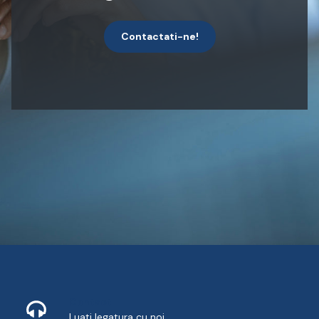
Contactati-ne!
Contact
Luati legatura cu noi