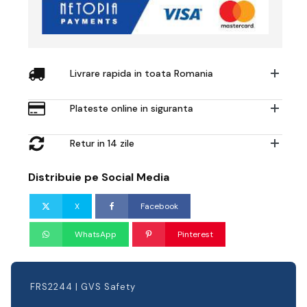
SPR502
și
FRS2400
Livrare rapida in toata Romania
Plateste online in siguranta
Retur in 14 zile
Distribuie pe Social Media
X
Facebook
WhatsApp
Pinterest
FRS2244 | GVS Safety