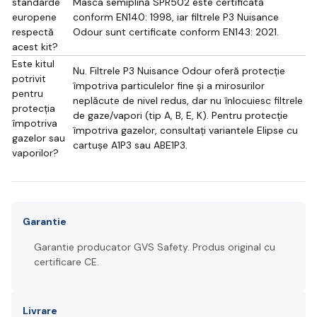
standarde
Masca semiplină SPR502 este certificată
europene
conform EN140: 1998, iar filtrele P3 Nuisance
respectă
Odour sunt certificate conform EN143: 2021.
acest kit?
Este kitul
Nu. Filtrele P3 Nuisance Odour oferă protecție
potrivit
împotriva particulelor fine și a mirosurilor
pentru
neplăcute de nivel redus, dar nu înlocuiesc filtrele
protecția
de gaze/vapori (tip A, B, E, K). Pentru protecție
împotriva
împotriva gazelor, consultați variantele Elipse cu
gazelor sau
cartușe A1P3 sau ABE1P3.
vaporilor?
Garantie
Garantie producator GVS Safety. Produs original cu
certificare CE.
Livrare