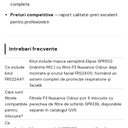
completa
Preturi competitive
— raport calitate-pret excelent
pentru profesionisti
Intrebari frecvente
Kitul include masca semiplină Elipse SPR502
Ce include
(mărime M/L) cu filtre P3 Nuisance Odour deja
kitul
montate și scutul facial FRS2400, formând un
FRS2244?
sistem complet de protecție respiratorie și
facială.
Care sunt
filtrele
Filtrele P3 Nuisance Odour pot fi înlocuite cu
compatibile
perechea de filtre de schimb SPR336, disponibile
pentru
separat în catalogul GVS.
înlocuire?
Ce