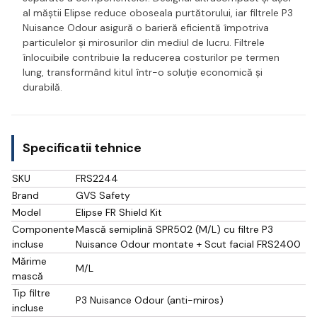
al măștii Elipse reduce oboseala purtătorului, iar filtrele P3
Nuisance Odour asigură o barieră eficientă împotriva
particulelor și mirosurilor din mediul de lucru. Filtrele
înlocuibile contribuie la reducerea costurilor pe termen
lung, transformând kitul într-o soluție economică și
durabilă.
Specificatii tehnice
SKU
FRS2244
Brand
GVS Safety
Model
Elipse FR Shield Kit
Componente
Mască semiplină SPR502 (M/L) cu filtre P3
incluse
Nuisance Odour montate + Scut facial FRS2400
Mărime
M/L
mască
Tip filtre
P3 Nuisance Odour (anti-miros)
incluse