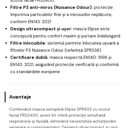
scutul facial FRS2400
Filtre P3 anti-miros (Nuisance Odour):
protecție
împotriva particulelor fine și a mirosurilor neplăcute,
conform EN143: 2021
Design ultracompact și ușor:
masca Elipse este
concepută pentru confort maxim și purtare îndelungată
Filtre înlocuibile:
sistemul permite înlocuirea ușoară a
filtrelor P3 Nuisance Odour (referință SPR336)
Certificare dublă:
masca respectă EN140: 1998 și
EN143: 2021, asigurând protecție verificată și conformă
cu standardele europene
Avantaje
Combinând masca semiplină Elipse SPR502 cu scutul
facial FRS2400, acest kit oferă protecție simultană
respiratorie și facială, eliminând necesitatea achiziționării
separate a componentelor. Designul ultracompact și ușor