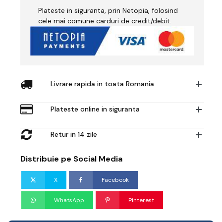
Integra
Plateste in siguranta, prin Netopia, folosind
-
pentru
cele mai comune carduri de credit/debit.
Mască
Integrală
Livrare rapida in toata Romania
Plateste online in siguranta
Retur in 14 zile
Distribuie pe Social Media
X
Facebook
WhatsApp
Pinterest