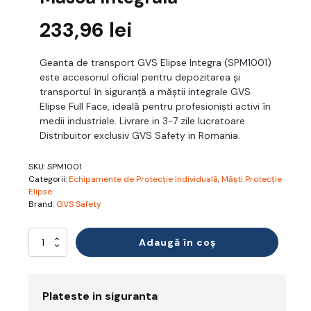
233,96
lei
Geanta de transport GVS Elipse Integra (SPM1001)
este accesoriul oficial pentru depozitarea și
transportul în siguranță a măștii integrale GVS
Elipse Full Face, ideală pentru profesioniști activi în
medii industriale. Livrare in 3-7 zile lucratoare.
Distribuitor exclusiv GVS Safety in Romania.
SKU:
SPM1001
Categorii:
Echipamente de Protecție Individuală
,
Măști Protecție
Elipse
Brand:
GVS Safety
Cantitate
Adaugă în coș
Geantă
Transport
-
GVS
Plateste in siguranta
Elipse