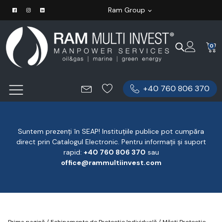
Ram Group
0
+40 760 806 370
Suntem prezenți în SEAP! Instituțiile publice pot cumpăra
direct prin Catalogul Electronic. Pentru informații și suport
rapid:
‪+40 760 806 370
‬ sau
office@rammultiinvest.com
Prima pagină
/
Echipamente de Protecție Individuală
/
Măști Protecție