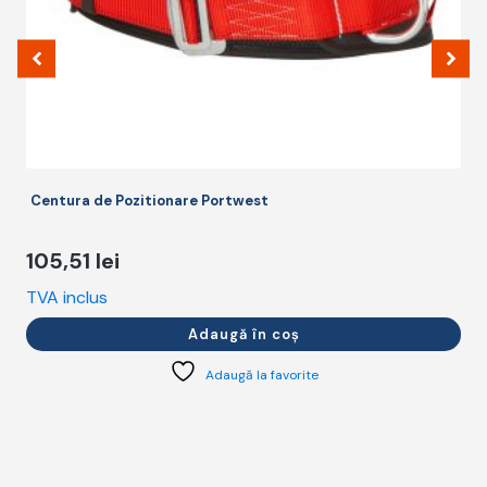
Centura de Pozitionare Portwest
105,51
lei
TVA inclus
T
Adaugă în coș
Adaugă la favorite