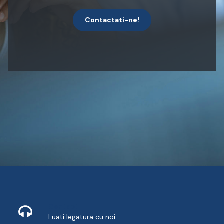
Contactati-ne!
Contact
Luati legatura cu noi