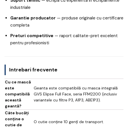
Suport tehnic
— echipa cu experienta in echipamente
industriale
Garantie producator
— produse originale cu certificare
completa
Preturi competitive
— raport calitate-pret excelent
pentru profesionisti
Intrebari frecvente
Cu ce mască
este
Geanta este compatibilă cu masca integrală
compatibilă
GVS Elipse Full Face, seria FFM2200 (inclusiv
această
variantele cu filtre P3, A1P3, ABE1P3).
geantă?
Câte bucăți
conține o
O cutie conține 10 gențí de transport.
cutie de