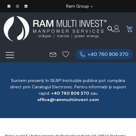
Ram Group
0
+40 760 806 370
Suntem prezenți în SEAP! Instituțiile publice pot cumpăra
direct prin Catalogul Electronic. Pentru informații și suport
rapid:
‪+40 760 806 370
‬ sau
office@rammultiinvest.com
Prima pagină
/
Echipamente de Protecție Individuală
/
Măști Protecție