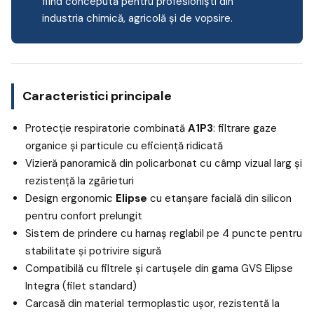
fiind concepută pentru profesioniști din
industria chimică, agricolă și de vopsire.
Caracteristici principale
Protecție respiratorie combinată
A1P3
: filtrare gaze
organice și particule cu eficiență ridicată
Vizieră panoramică din policarbonat cu câmp vizual larg și
rezistență la zgârieturi
Design ergonomic
Elipse
cu etanșare facială din silicon
pentru confort prelungit
Sistem de prindere cu harnaș reglabil pe 4 puncte pentru
stabilitate și potrivire sigură
Compatibilă cu filtrele și cartușele din gama GVS Elipse
Integra (filet standard)
Carcasă din material termoplastic ușor, rezistentă la