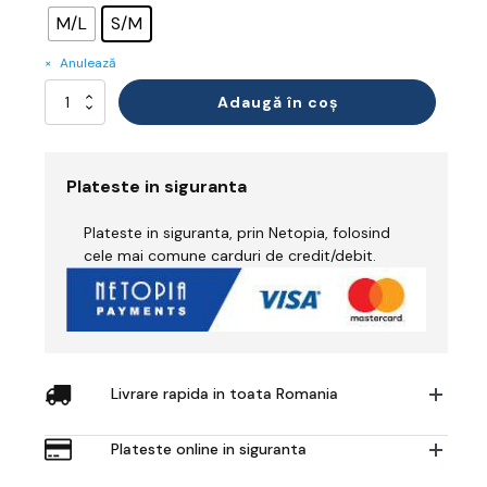
M/L
S/M
Anulează
Cantitate
Adaugă în coș
Mască
Integrală
cu
Protecție
Plateste in siguranta
Vizuală
A1P3
Plateste in siguranta, prin Netopia, folosind
-
GVS
cele mai comune carduri de credit/debit.
Elipse
Integra
Livrare rapida in toata Romania
Plateste online in siguranta