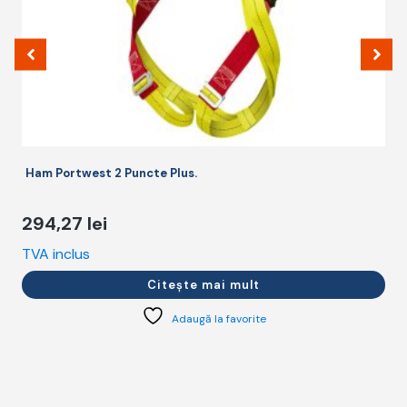
Ham Portwest 2 Puncte Plus.
294,27
lei
TVA inclus
T
Citește mai mult
Adaugă la favorite