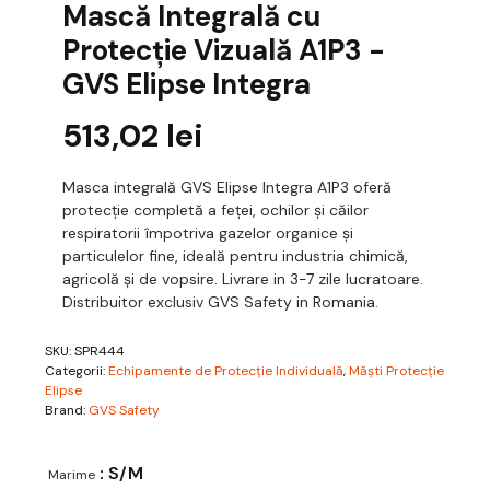
Mască Integrală cu
Protecție Vizuală A1P3 -
GVS Elipse Integra
513,02
lei
Masca integrală GVS Elipse Integra A1P3 oferă
protecție completă a feței, ochilor și căilor
respiratorii împotriva gazelor organice și
particulelor fine, ideală pentru industria chimică,
agricolă și de vopsire. Livrare in 3-7 zile lucratoare.
Distribuitor exclusiv GVS Safety in Romania.
SKU:
SPR444
Categorii:
Echipamente de Protecție Individuală
,
Măști Protecție
Elipse
Brand:
GVS Safety
: S/M
Marime