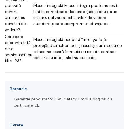
potrivită
Masca integrală Elipse Integra poate necesita
pentru
lentile corectoare dedicate (accesoriu optic
utilizare cu
intern); utilizarea ochelarilor de vedere
ochelari de
standard poate compromite etanșarea.
vedere?
Care este
Masca integrală acoperă întreaga față,
diferența față
protejând simultan ochii, nasul și gura, ceea ce
de o
o face necesară în medii cu risc de contact
semimască cu
ocular sau iritații ale mucoaselor.
filtru P3?
Garantie
Garantie producator GVS Safety. Produs original cu
certificare CE.
Livrare