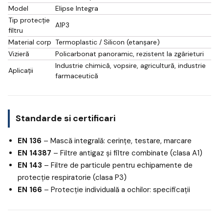
Model
Elipse Integra
Tip protecție
A1P3
filtru
Material corp
Termoplastic / Silicon (etanșare)
Vizieră
Policarbonat panoramic, rezistent la zgârieturi
Industrie chimică, vopsire, agricultură, industrie
Aplicații
farmaceutică
Standarde si certificari
EN 136
– Mască integrală: cerințe, testare, marcare
EN 14387
– Filtre antigaz și filtre combinate (clasa A1)
EN 143
– Filtre de particule pentru echipamente de
protecție respiratorie (clasa P3)
EN 166
– Protecție individuală a ochilor: specificații