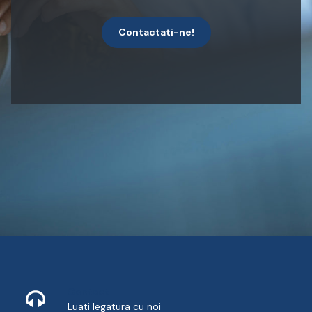
Contactati-ne!
Contact
Luati legatura cu noi