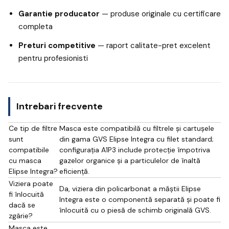
Garantie producator
— produse originale cu certificare
completa
Preturi competitive
— raport calitate-pret excelent
pentru profesionisti
Intrebari frecvente
Ce tip de filtre
Masca este compatibilă cu filtrele și cartușele
sunt
din gama GVS Elipse Integra cu filet standard;
compatibile
configurația A1P3 include protecție împotriva
cu masca
gazelor organice și a particulelor de înaltă
Elipse Integra?
eficiență.
Viziera poate
Da, viziera din policarbonat a măștii Elipse
fi înlocuită
Integra este o componentă separată și poate fi
dacă se
înlocuită cu o piesă de schimb originală GVS.
zgârie?
Masca este