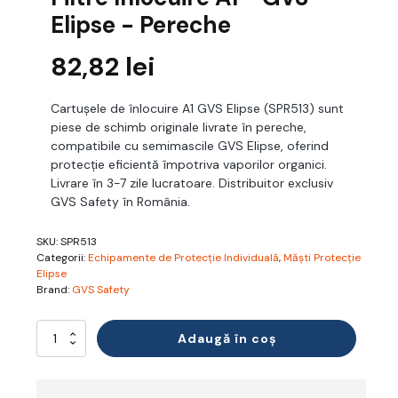
Elipse - Pereche
82,82
lei
Cartușele de înlocuire A1 GVS Elipse (SPR513) sunt
piese de schimb originale livrate în pereche,
compatibile cu semimascile GVS Elipse, oferind
protecție eficientă împotriva vaporilor organici.
Livrare în 3-7 zile lucratoare. Distribuitor exclusiv
GVS Safety în România.
SKU:
SPR513
Categorii:
Echipamente de Protecție Individuală
,
Măști Protecție
Elipse
Brand:
GVS Safety
Cantitate
Adaugă în coș
Filtre
Inlocuire
A1