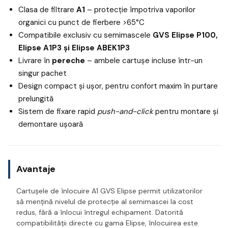
Clasa de filtrare
A1
– protecție împotriva vaporilor
organici cu punct de fierbere >65°C
Compatibile exclusiv cu semimascele
GVS Elipse P100,
Elipse A1P3 și Elipse ABEK1P3
Livrare în
pereche
– ambele cartușe incluse într-un
singur pachet
Design compact și ușor, pentru confort maxim în purtare
prelungită
Sistem de fixare rapid
push-and-click
pentru montare și
demontare ușoară
Avantaje
Cartușele de înlocuire A1 GVS Elipse permit utilizatorilor
să mențină nivelul de protecție al semimascei la cost
redus, fără a înlocui întregul echipament. Datorită
compatibilității directe cu gama Elipse, înlocuirea este