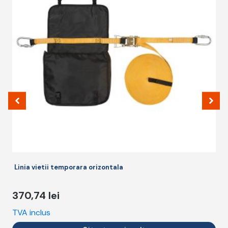
Linia vietii temporara orizontala
370,74
lei
TVA inclus
T