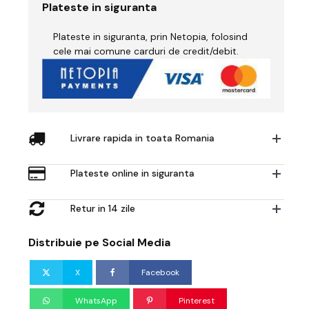
-
Plateste in siguranta
GVS
Elipse
Plateste in siguranta, prin Netopia, folosind
-
Pereche
cele mai comune carduri de credit/debit.
Livrare rapida in toata Romania
Plateste online in siguranta
Retur in 14 zile
Distribuie pe Social Media
X
Facebook
WhatsApp
Pinterest