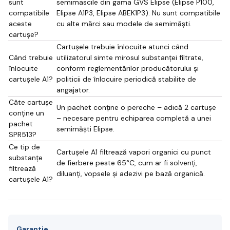
sunt
semimascile din gama GVS Elipse (Elipse P100,
compatibile
Elipse A1P3, Elipse ABEK1P3). Nu sunt compatibile
aceste
cu alte mărci sau modele de semimăști.
cartușe?
Cartușele trebuie înlocuite atunci când
Când trebuie
utilizatorul simte mirosul substanței filtrate,
înlocuite
conform reglementărilor producătorului și
cartușele A1?
politicii de înlocuire periodică stabilite de
angajator.
Câte cartușe
Un pachet conține o pereche – adică 2 cartușe
conține un
– necesare pentru echiparea completă a unei
pachet
semimăști Elipse.
SPR513?
Ce tip de
Cartușele A1 filtrează vapori organici cu punct
substanțe
de fierbere peste 65°C, cum ar fi solvenți,
filtrează
diluanți, vopsele și adezivi pe bază organică.
cartușele A1?
Garantie