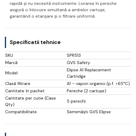
rapidă și nu necesită instrumente. Livrarea în pereche
asigură o înlocuire simultană a ambelor cartușe,
garantând o etanșare și o filtrare uniformă.
Specificatii tehnice
SKU
SPR513
Marcă
GVS Safety
Elipse A1 Replacement
Model
Cartridge
Clasă filtrare
A1 – vapori organici (p.f. >65°C)
Cantitate în pachet
Pereche (2 cartușe)
Cantitate per cutie (Case
5 perechi
Qty)
Compatibilitate
Semimăști GVS Elipse