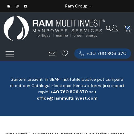
Ram Group
0
+40 760 806 370
Suntem prezenți în SEAP! Instituțiile publice pot cumpăra
direct prin Catalogul Electronic. Pentru informații și suport
rapid:
‪+40 760 806 370
‬ sau
office@rammultiinvest.com
Prima pagină
/
Echipamente de Protecție Individuală
/
Măști Protecție