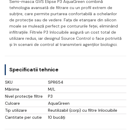
Semi-masca GVS Elipse P3 AquaGreen combină
tehnologia avansată de filtrare cu un profil extrem de
subțire, care permite purtarea confortabilă a ochelarilor
de protecție sau de vedere. Fața de etanșare din silicon
moale se mulează perfect pe contururile feței, eliminând
infiltrațiile. Filtrele P3 înlocuibile asigură un cost total de
utilizare redus, iar designul Source Control o face potrivită
și în scenarii de control al transmiterii agenților biologici.
Specificatii tehnice
SKU
SPR654
Mărime
M/L
Nivel protecție filtre
P3
Culoare
AquaGreen
Tip utilizare
Reutilizabil (corp) cu filtre înlocuibile
Cantitate per cutie
10 bucăți