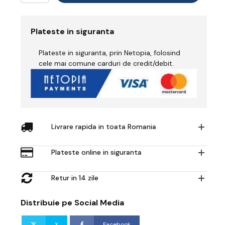
Masca
cu
Filtre
Plateste in siguranta
P3
-
Plateste in siguranta, prin Netopia, folosind
GVS
Elipse
cele mai comune carduri de credit/debit.
-
M/L
AquaGreen
Livrare rapida in toata Romania
Plateste online in siguranta
Retur in 14 zile
Distribuie pe Social Media
X
Facebook