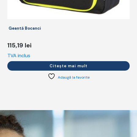
Geantă Bocanci
115,19
lei
TVA inclus
T
Citește mai mult
Adaugă la favorite