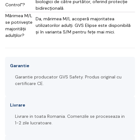
biologici de către purtător, oferind protecție
Control"?
bidirecțională.
Mărimea M/L
Da, mărimea M/L acoperă majoritatea
se potrivește
utilizatorilor adulți. GVS Elipse este disponibilă
majorității
și în varianta S/M pentru fețe mai mici.
adulților?
Garantie
Garantie producator GVS Safety. Produs original cu
certificare CE.
Livrare
Livrare in toata Romania. Comenzile se proceseaza in
1-2 zile lucratoare.