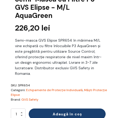
GVS Elipse - M/L
AquaGreen
226,20
lei
Semi-masca GVS Elipse SPR654 în mărimea M/L
vine echipată cu filtre înlocuibile P3 AquaGreen și
este pregătită pentru utilizare Source Control,
oferind protecție respiratorie de nivel maxim într-
un design ergonomic ultraplat. Livrare in 3-7 zile
lucratoare. Distribuitor exclusiv GVS Safety in
Romania.
SKU:
SPR654
Categorii:
Echipamente de Protecție Individuală
,
Măști Protecție
Elipse
Brand:
GVS Safety
Cantitate
Adaugă în coș
Semi-