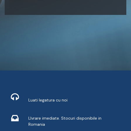
Contact
Luati legatura cu noi
Livrare din stoc
LIvrare imediate. Stocuri disponibile in
Romania