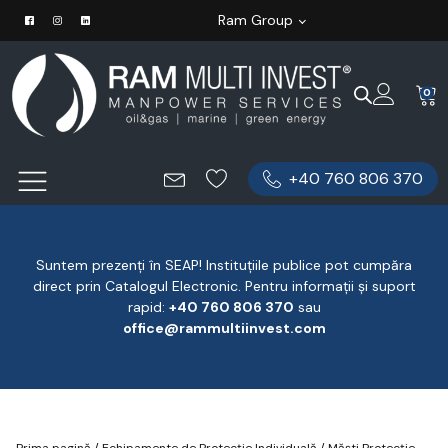
Ram Group
0
+40 760 806 370
Suntem prezenți în SEAP! Instituțiile publice pot cumpăra
direct prin Catalogul Electronic. Pentru informații și suport
rapid:
‪+40 760 806 370
‬ sau
office@rammultiinvest.com
Prima pagină
/
Echipamente de Protecție Individuală
/
Măști Protecție